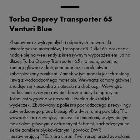
Torba Osprey Transporter 65
Venturi Blue
Zbudowana z wytrzymałych i odpornych na warunki
atmosferyczne materiałów, Transporter® Duffel 65 doskonale
nadaje się na weekendy z intensywnym wyposażeniem lub na
dłużej. Torba
Osprey Transporter 65 ma jedną pojemną
komorę główną z dostępem poprzez szeroki otwór
zabezpieczony zamkiem. Zamek w tym modelu jest chroniony
listwą z wodoodpornego materiału. Wewnątrz komory głównej
znajduje się kieszonka z siateczki na drobiazgi. Wewnątrz
modelu umieszczono również boczne pasy kompresyjne.
Torba jest wygodna w noszeniu i idealna do krótkich
wycieczek. Zbudowany z poliestru pochodzącego z recyklingu
zatwierdzonego przez bluesign® z dwustronną powłoką TPU
wewnątrz i na zewnątrz, mocnymi elementami, usztywnionym
materiałem głównym z ochronnymi żebrami, zachodzącym na
siebie zamkiem błyskawicznym i powłoką DWR
niezawierającą PFC, która chroni Twój sprzęt przed żywiołami.