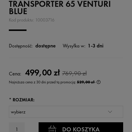
TRANSPORTER 65 VENTURI
BLUE
Kod produktu:
10003716
Dostępność:
dostępne
Wysyłka w:
1-3 dni
499,00 zł
769,90 zł
Cena:
Najniższa cena z 30 dni przed tą promocją:
529,00 zł
Jeżeli produkt jest
wyświetlana jest n
kiedy produkt pojaw
*
ROZMIAR:
DO KOSZYKA