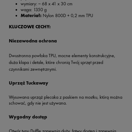
wymiary: ~ 68 x 41 x 30 cm
waga: 1350 g
Materiał:
Nylon 800D + 0,2 mm TPU
KLUCZOWE CECHY:
Niezawodna ochrona
Dwustronna powłoka TPU, mocne elementy konstrukcyjne,
duża klapa i detale, które chronią Twój sprzęt przed
czynnikami zewnętrznymi.
Uprząż Tuckaway
Wysuwana uprząż plecaka z paskiem na mostku, którą można
schować, gdy nie jest używana.
Wygodny dostęp
Otwór typu Duffle zapewnia duży, łatwy dostęp i zapewnia