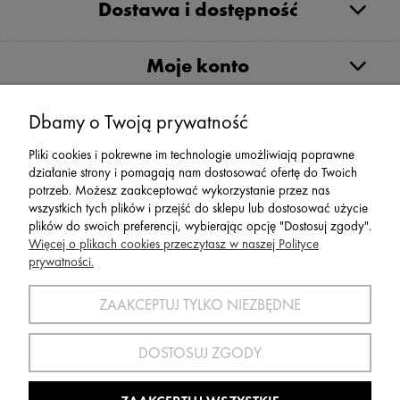
Dostawa i dostępność
Moje konto
Dbamy o Twoją prywatność
Serwis
Pliki cookies i pokrewne im technologie umożliwiają poprawne
działanie strony i pomagają nam dostosować ofertę do Twoich
Zwroty,Reklamacje Wymiany
potrzeb. Możesz zaakceptować wykorzystanie przez nas
wszystkich tych plików i przejść do sklepu lub dostosować użycie
plików do swoich preferencji, wybierając opcję "Dostosuj zgody".
Więcej o plikach cookies przeczytasz w naszej Polityce
prywatności.
SPORT 2002 ||
ul. Flisaków 10, 58-500 Jelenia Góra woj.
dolnośląskie, NIP: 611-24-66-379 || E-
ZAAKCEPTUJ TYLKO NIEZBĘDNE
mail:
sport2002@onet.eu
tel:
(75) 777 76 36
DOSTOSUJ ZGODY
Wszelkie Prawa Zastrzeżone © 2022 Sport2002.pl
Wdrożenie:
Agencja Interaktywna
DesignOrka
|
Sklep Shoper.pl