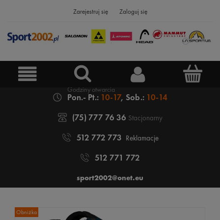
Zarejestruj się
Zaloguj się
Pon.- Pt.:
10-17
, Sob.:
10-14
(75) 777 76 36
Stacjonarny
512 772 773
Reklamacje
512 771 772
sport2002@onet.eu
Obniżka