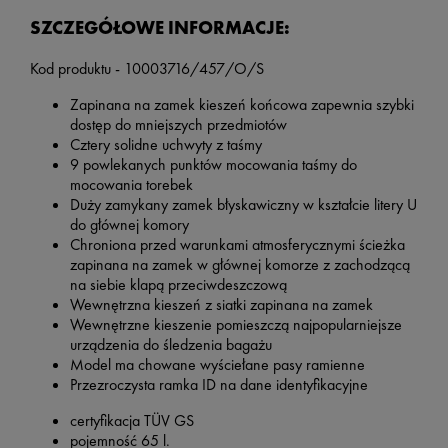
SZCZEGÓŁOWE INFORMACJE:
Kod produktu - 10003716/457/O/S
Zapinana na zamek kieszeń końcowa zapewnia szybki
dostęp do mniejszych przedmiotów
Cztery solidne uchwyty z taśmy
9 powlekanych punktów mocowania taśmy do
mocowania torebek
Duży zamykany zamek błyskawiczny w kształcie litery U
do głównej komory
Chroniona przed warunkami atmosferycznymi ścieżka
zapinana na zamek w głównej komorze z zachodzącą
na siebie klapą przeciwdeszczową
Wewnętrzna kieszeń z siatki zapinana na zamek
Wewnętrzne kieszenie pomieszczą najpopularniejsze
urządzenia do śledzenia bagażu
Model ma chowane wyściełane pasy ramienne
Przezroczysta ramka ID na dane identyfikacyjne
certyfikacja TÜV GS
pojemność 65 l.