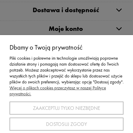
Dostawa i dostępność
Moje konto
Serwis
Dbamy o Twoją prywatność
Pliki cookies i pokrewne im technologie umożliwiają poprawne
Zwroty,Reklamacje Wymiany
działanie strony i pomagają nam dostosować ofertę do Twoich
potrzeb. Możesz zaakceptować wykorzystanie przez nas
wszystkich tych plików i przejść do sklepu lub dostosować użycie
plików do swoich preferencji, wybierając opcję "Dostosuj zgody".
Więcej o plikach cookies przeczytasz w naszej Polityce
prywatności.
SPORT 2002 ||
ul. Flisaków 10, 58-500 Jelenia Góra woj.
dolnośląskie, NIP: 611-24-66-379 || E-
ZAAKCEPTUJ TYLKO NIEZBĘDNE
mail:
sport2002@onet.eu
tel:
(75) 777 76 36
DOSTOSUJ ZGODY
Wszelkie Prawa Zastrzeżone © 2022 Sport2002.pl
Wdrożenie:
Agencja Interaktywna
DesignOrka
|
Sklep Shoper.pl