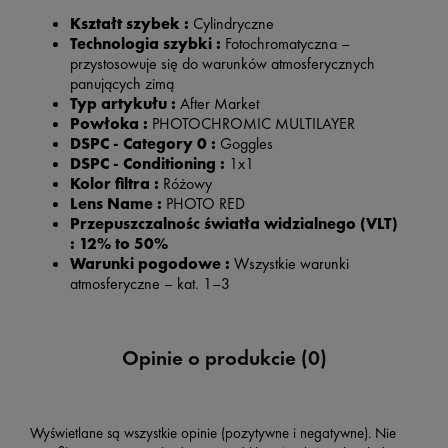
Kształt szybek :
Cylindryczne
Technologia szybki :
Fotochromatyczna –
przystosowuje się do warunków atmosferycznych
panujących zimą
Typ artykułu :
After Market
Powłoka :
PHOTOCHROMIC MULTILAYER
DSPC - Category 0 :
Goggles
DSPC - Conditioning :
1x1
Kolor filtra :
Różowy
Lens Name :
PHOTO RED
Przepuszczalnośc światła widzialnego (VLT)
:
12% to 50%
Warunki pogodowe :
Wszystkie warunki
atmosferyczne – kat. 1–3
Opinie o produkcie (0)
Wyświetlane są wszystkie opinie (pozytywne i negatywne). Nie