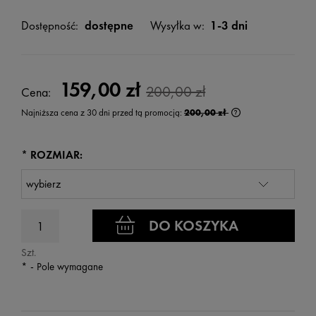
Dostępność:
dostępne
Wysyłka w:
1-3 dni
159,00 zł
200,00 zł
Cena:
Najniższa cena z 30 dni przed tą promocją:
200,00 zł
Jeżeli produkt jest
wyświetlana jest n
kiedy produkt pojaw
*
ROZMIAR:
DO KOSZYKA
Szt.
*
- Pole wymagane