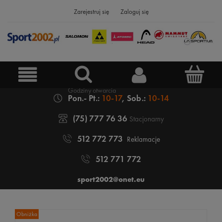
Zarejestruj się
Zaloguj się
Pon.- Pt.:
10-17
, Sob.:
10-14
(75) 777 76 36
Stacjonarny
512 772 773
Reklamacje
512 771 772
sport2002@onet.eu
Obniżka