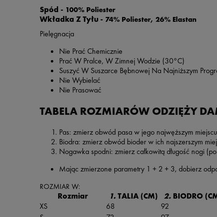
Spód -
100% Poliester
Wkładka Z Tyłu -
74% Poliester, 26% Elastan
Pielęgnacja
Nie Prać Chemicznie
Prać W Pralce, W Zimnej Wodzie (30°C)
Suszyć W Suszarce Bębnowej Na Najniższym Progr
Nie Wybielać
Nie Prasować
TABELA ROZMIARÓW ODZIĘŻY DAMS
Pas: zmierz obwód pasa w jego najwęższym miejscu
Biodra: zmierz obwód bioder w ich najszerszym mie
Nogawka spodni: zmierz całkowitą długość nogi (po 
Mając zmierzone parametry 1 + 2 + 3, dobierz odpo
ROZMIAR W:
Rozmiar
1.
TALIA (CM)
2.
BIODRO (C
XS
68
92