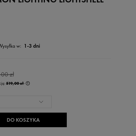
Wysyłka w:
1-3 dni
,00 zł
cją:
519,00 zł
rócej niż 30 dni,
 od momentu,
edaży.
DO KOSZYKA