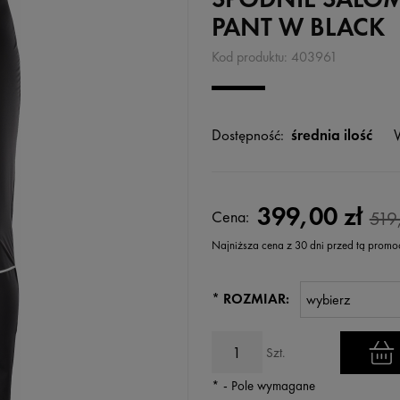
PANT W BLACK
Kod produktu:
403961
Dostępność:
średnia ilość
399,00 zł
Cena:
519
Najniższa cena z 30 dni przed tą promo
Jeżeli produkt jest sprzedawany k
*
ROZMIAR:
wyświetlana jest najniższa cena
kiedy produkt pojawił się w sprz
Szt.
*
- Pole wymagane