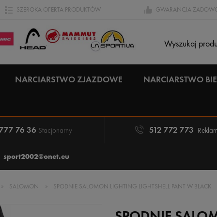
SZEROKA OFERTA PRODUKTÓW
GWARANCJA ZADOWO
NARCIARSTWO ZJAZDOWE
NARCIARSTWO B
 777 76 36
512 772 773
Stacjonarny
Reklam
sport2002@onet.eu
»
SALOMON
»
SPODNIE SALOMON LIGHTING LIGHTSHELL PANT W BLACK
SPODNIE SALOM