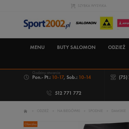
SZYBKA WYSYŁKA
MENU
BUTY SALOMON
ODZIEŻ
Pon.- Pt.:
10-17
, Sob.:
10-14
(75)
512 771 772
»
ODZIEŻ
»
NA BIEGÓWKI
»
SPODNIE
»
DAMSKIE
Obniżka