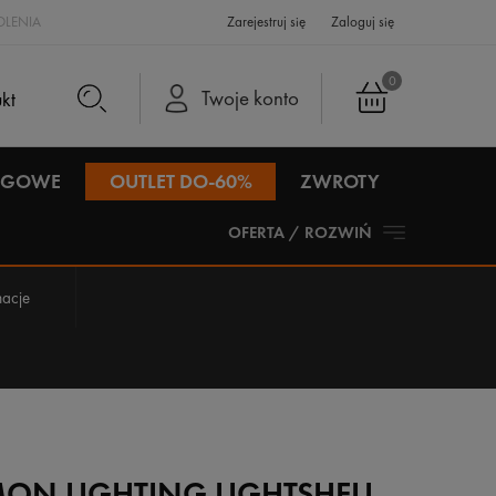
LENIA
Zarejestruj się
Zaloguj się
0
Twoje konto
IEGOWE
OUTLET DO-60%
ZWROTY
OFERTA / ROZWIŃ
acje
ON LIGHTING LIGHTSHELL