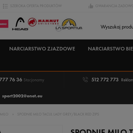
SZEROKA OFERTA PRODUKTÓW
GWARANCJA ZADOWO
NARCIARSTWO ZJAZDOWE
NARCIARSTWO B
 777 76 36
512 772 773
Stacjonarny
Reklam
sport2002@onet.eu
MILO
»
SPODNIE MILO TACUL LADY GREY/BLACK RED ZIPS
SPODNIE MILO 