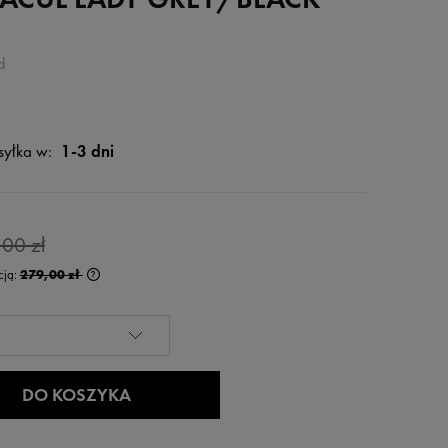
d
yłka w:
1-3 dni
00 zł
cją:
279,00 zł
rócej niż 30 dni,
 od momentu,
edaży.
DO KOSZYKA