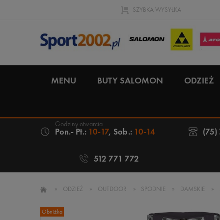
SZYBKA WYSYŁKA
MENU
BUTY SALOMON
ODZIEŻ
Pon.- Pt.:
10-17
, Sob.:
10-14
(75)
512 771 772
»
ODZIEŻ
»
OUTDOOR
»
SPODNIE
»
DAMSKIE
»
Obniżka