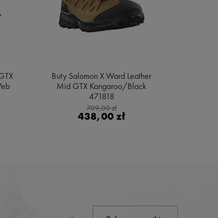
 GTX
Buty Salomon X Ward Leather
Buty Sa
Web
Mid GTX Kangaroo/Black
Gore
471818
Bl
709,00 zł
438,00 zł