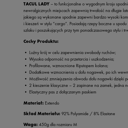
TACUL LADY
– to funkcjonalne o wygodnym kroju spodni
newralgicznych miejscach zapewnią trwałość na długie lata.
jakiego są wykonane spodnie zapewni bardzo wysoki komfo
i kieszeń w stylu “cargo”. Posiadają rzepy boczne u spod
szlaku i poszukujących przy tym ponadczasowego stylu i trw
Cechy Produktu:
• Luźny krój w celu zapewnienia swobody ruchów;
• Wysoka odporność na przetarcia i uszkodzenia;
• Profilowane, wzmocnione Ripstopem kolana;
• Dodatkowe wzmocnienia u dołu nogawek, po ich wewnęt
• Możliwość zmniejszenia obwodu dołu nogawki dzięki p
• 2 kieszenie klasyczne – 2 zapinane na zamek, jedna na u
• Elastyczny pas z dołączanym paskiem
Materiał:
Extendo
Skład Materiału:
92% Polyamide / 8% Elastane
Waga:
450g dla rozmiaru M