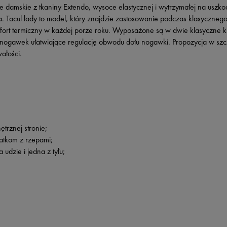
e damskie z tkaniny Extendo, wysoce elastycznej i wytrzymałej na usz
 Tacul lady to model, który znajdzie zastosowanie podczas klasycznego t
rt termiczny w każdej porze roku. Wyposażone są w dwie klasyczne kie
u nogawek ułatwiające regulację obwodu dołu nogawki. Propozycja w szc
ałości.
rznej stronie;
atkom z rzepami;
dzie i jedna z tyłu;