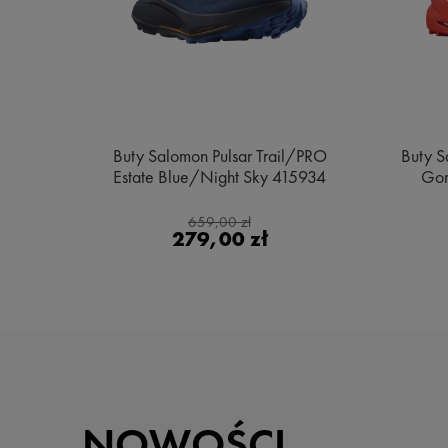
e MID
Buty Salomon Pulsar Trail/PRO
Buty S
ge
Estate Blue/Night Sky 415934
Gor
659,00 zł
279,00 zł
NOWOŚCI