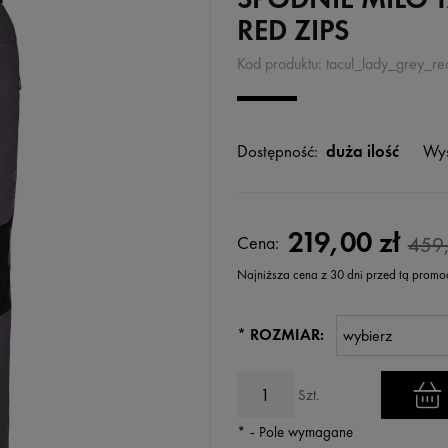
RED ZIPS
Kod produktu:
tacul_lady_grey_re
Dostępność:
duża ilość
Wys
219,00 zł
Cena:
459,
Najniższa cena z 30 dni przed tą promo
Jeżeli produkt jest sprzedawany k
*
ROZMIAR:
wyświetlana jest najniższa cena
kiedy produkt pojawił się w sprz
Szt.
*
- Pole wymagane