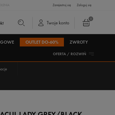
LENIA
Zarejestruj się
Zaloguj się
0
Twoje konto
IEGOWE
OUTLET DO-60%
ZWROTY
OFERTA / ROZWIŃ
acje
TACUL LADY GREY/BLACK