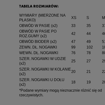
TABELA ROZMIARÓW:
WYMIARY (MIERZONE NA
XS
S
M
PŁASKO)
OBWÓD W PASIE (x2)
33
35
3
OBWÓD W PASIE PO
42
44
4
ROZ.GUMY (x2)
OBWÓD BIODER (x2)
47
49
5
ZEWN. DŁ. NOGAWKI
99
102
1
WEWN. DŁ. NOGAWKI
76
78
8
SZER. NOGAWKI W UDZIE
25
27
2
(x2)
SZER. NOGAWKI W KOLANIE
20
21
2
(x2)
SZER. NOGAWKI U DOŁU
18
19
2
(x2)
*Podane wymiary mogą nieznacznie różnić się od
rzeczywistych.