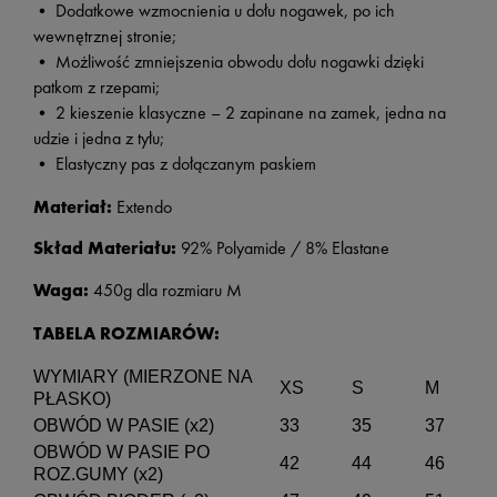
• Dodatkowe wzmocnienia u dołu nogawek, po ich
wewnętrznej stronie;
• Możliwość zmniejszenia obwodu dołu nogawki dzięki
patkom z rzepami;
• 2 kieszenie klasyczne – 2 zapinane na zamek, jedna na
udzie i jedna z tyłu;
• Elastyczny pas z dołączanym paskiem
Materiał:
Extendo
Skład Materiału:
92% Polyamide / 8% Elastane
Waga:
450g dla rozmiaru M
TABELA ROZMIARÓW:
WYMIARY (MIERZONE NA
XS
S
M
PŁASKO)
OBWÓD W PASIE (x2)
33
35
37
OBWÓD W PASIE PO
42
44
46
ROZ.GUMY (x2)