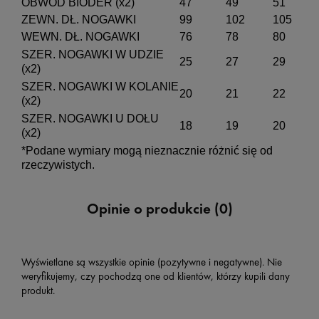
OBWÓD BIODER (x2)
47
49
51
ZEWN. DŁ. NOGAWKI
99
102
105
WEWN. DŁ. NOGAWKI
76
78
80
SZER. NOGAWKI W UDZIE
25
27
29
(x2)
SZER. NOGAWKI W KOLANIE
20
21
22
(x2)
SZER. NOGAWKI U DOŁU
18
19
20
(x2)
*Podane wymiary mogą nieznacznie różnić się od
rzeczywistych.
Opinie o produkcie (0)
Wyświetlane są wszystkie opinie (pozytywne i negatywne). Nie
weryfikujemy, czy pochodzą one od klientów, którzy kupili dany
produkt.