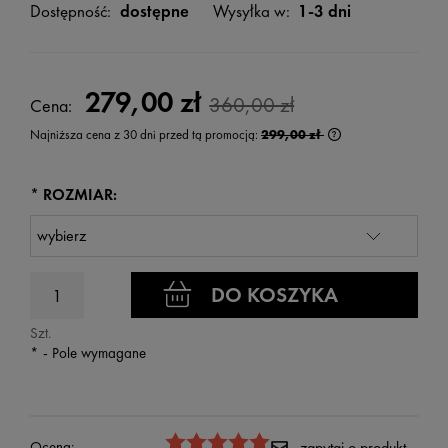
Dostępność:
dostępne
Wysyłka w:
1-3 dni
279,00 zł
360,00 zł
Cena:
Najniższa cena z 30 dni przed tą promocją:
299,00 zł
Jeżeli produkt jest
wyświetlana jest n
kiedy produkt pojaw
*
ROZMIAR:
DO KOSZYKA
Szt.
*
- Pole wymagane
Ocena:
zapytaj o produkt