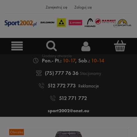
Zarejestruj się
Zaloguj się
Pon.- Pt.:
10-17
, Sob.:
10-14
(75) 777 76 36
Stacjonarny
512 772 773
Reklamacje
512 771 772
sport2002@onet.eu
Obniżka