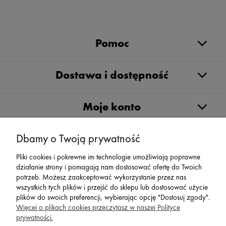
Pomoc
Dostawa i dostępność
Moje konto
Serwis
Dbamy o Twoją prywatność
Pliki cookies i pokrewne im technologie umożliwiają poprawne
Zwroty,Reklamacje Wymiany
działanie strony i pomagają nam dostosować ofertę do Twoich
potrzeb. Możesz zaakceptować wykorzystanie przez nas
wszystkich tych plików i przejść do sklepu lub dostosować użycie
plików do swoich preferencji, wybierając opcję "Dostosuj zgody".
Więcej o plikach cookies przeczytasz w naszej Polityce
prywatności.
SPORT 2002 ||
ul. Flisaków 10, 58-500 Jelenia Góra woj.