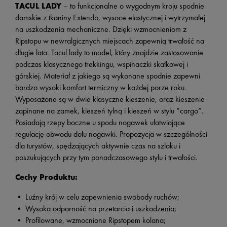
TACUL LADY
– to funkcjonalne o wygodnym kroju spodnie
damskie z tkaniny Extendo, wysoce elastycznej i wytrzymałej
na uszkodzenia mechaniczne. Dzięki wzmocnieniom z
Ripstopu w newralgicznych miejscach zapewnią trwałość na
długie lata. Tacul lady to model, który znajdzie zastosowanie
podczas klasycznego trekkingu, wspinaczki skałkowej i
górskiej. Materiał z jakiego są wykonane spodnie zapewni
bardzo wysoki komfort termiczny w każdej porze roku.
Wyposażone są w dwie klasyczne kieszenie, oraz kieszenie
zapinane na zamek, kieszeń tylną i kieszeń w stylu “cargo”.
Posiadają rzepy boczne u spodu nogawek ułatwiające
regulację obwodu dołu nogawki. Propozycja w szczególności
dla turystów, spędzających aktywnie czas na szlaku i
poszukujących przy tym ponadczasowego stylu i trwałości.
Cechy Produktu:
• Luźny krój w celu zapewnienia swobody ruchów;
• Wysoka odporność na przetarcia i uszkodzenia;
• Profilowane, wzmocnione Ripstopem kolana;