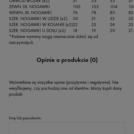
OBWÓD BIODER (x2)
51
53
55
57
ZEWN. DŁ. NOGAWKI
100
102
104
10
WEWN. DŁ. NOGAWKI
76
78
80
82
SZER. NOGAWKI W UDZIE (x2)
30
31
32
33
SZER. NOGAWKI W KOLANIE (x2)
22
23
24
25
SZER. NOGAWKI U DOŁU (x2)
18
19
20
21
*Podane wymiary mogą nieznacznie różnić się od
rzeczywistych.
Opinie o produkcie (0)
Wyświetlane są wszystkie opinie (pozytywne i negatywne). Nie
weryfikujemy, czy pochodzą one od klientów, którzy kupili dany
produkt.
Imię lub pseudonim: