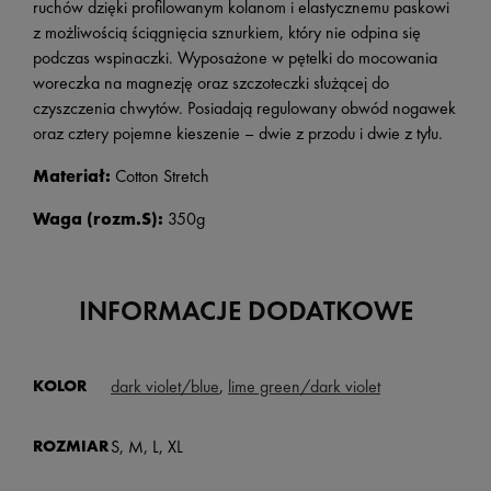
ruchów dzięki profilowanym kolanom i elastycznemu paskowi
z możliwością ściągnięcia sznurkiem, który nie odpina się
podczas wspinaczki. Wyposażone w pętelki do mocowania
woreczka na magnezję oraz szczoteczki służącej do
czyszczenia chwytów. Posiadają regulowany obwód nogawek
oraz cztery pojemne kieszenie – dwie z przodu i dwie z tyłu.
Materiał:
Cotton Stretch
Waga (rozm.S):
350g
INFORMACJE DODATKOWE
KOLOR
dark violet/blue
,
lime green/dark violet
ROZMIAR
S, M, L, XL