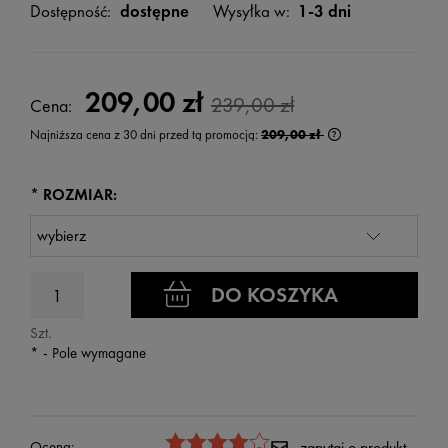
Dostępność:
dostępne
Wysyłka w:
1-3 dni
209,00 zł
239,00 zł
Cena:
Najniższa cena z 30 dni przed tą promocją:
209,00 zł
Jeżeli produkt jest
wyświetlana jest n
kiedy produkt pojaw
*
ROZMIAR:
DO KOSZYKA
Szt.
*
- Pole wymagane
Ocena:
zapytaj o produkt