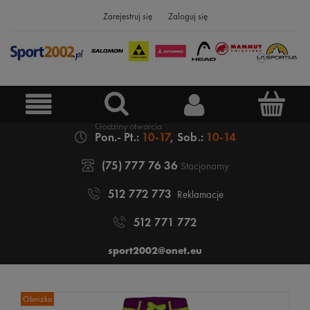
Zarejestruj się
Zaloguj się
Pon.- Pt.:
10-17
, Sob.:
10-14
(75) 777 76 36
Stacjonarny
512 772 773
Reklamacje
512 771 772
sport2002@onet.eu
Obniżka