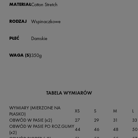
MATERIAŁ
Cotton Stretch
RODZAJ
Wspinaczkowe
PŁEĆ
Damskie
WAGA (S)
350g
TABELA WYMIARÓW
WYMIARY (MIERZONE NA
XS
S
M
L
PŁASKO)
OBWÓD W PASIE (x2)
27
29
31
33
OBWÓD W PASIE PO ROZ.GUMY
44
46
48
50
(x2)