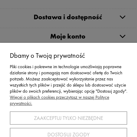
Dostawa i dostępność
Moje konto
Serwis
Dbamy o Twoją prywatność
Pliki cookies i pokrewne im technologie umożliwiają poprawne
Zwroty,Reklamacje Wymiany
działanie strony i pomagają nam dostosować ofertę do Twoich
potrzeb. Możesz zaakceptować wykorzystanie przez nas
wszystkich tych plików i przejść do sklepu lub dostosować użycie
plików do swoich preferencji, wybierając opcję "Dostosuj zgody".
Więcej o plikach cookies przeczytasz w naszej Polityce
prywatności.
SPORT 2002 ||
ul. Flisaków 10, 58-500 Jelenia Góra woj.
dolnośląskie, NIP: 611-24-66-379 || E-
ZAAKCEPTUJ TYLKO NIEZBĘDNE
mail:
sport2002@onet.eu
tel:
(75) 777 76 36
DOSTOSUJ ZGODY
Wszelkie Prawa Zastrzeżone © 2022 Sport2002.pl