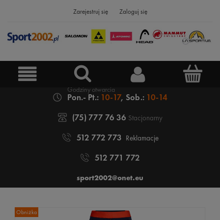
Zarejestruj się
Zaloguj się
Pon.- Pt.:
10-17
, Sob.:
10-14
(75) 777 76 36
Stacjonarny
512 772 773
Reklamacje
512 771 772
sport2002@onet.eu
Obniżka