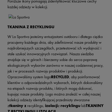
Poniższe ikony pomagają zidentyfikować kluczowe cechy
każdej odzieży w kolekcji.
TKANINA Z RECYKLINGU
W La Sportiva jesteśmy entuzjastami outdooru i dlatego ciężko
pracujemy każdego dnia, aby zdefiniować nasze produkty w
najdrobniejszych szczegółach, przetestować ich wydajność i
stale szukać innowacyjnych rozwiązań. Nasza siedziba
znajduje się w górach i bierzemy sobie do serca poprawę
ekologicznych wyborów zarówno w naszej codziennej pracy,
jak i w procesach rozwoju produktów i produkcji.
Opracowaliśmy system logo
RECYCLED
, aby poinformować
klientów o odpowiedzialnych wyborach, których dokonaliśmy
na etapach rozwoju produktu, i których mogą dokonać,
kupując nasze produkty. Logo można znaleźć w całej naszej
kolekcji odzieży identyfikującej przedmioty stworzone
z
tkaniny z
recyklingu,
izolacji
z
recyklingu
lub
TKANINY
Z RECYKLINGU I IZOLACJI.