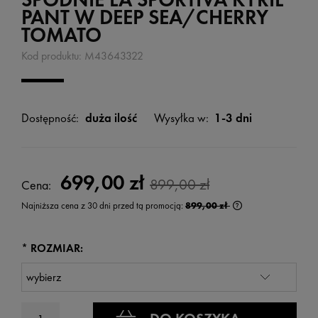
PANT W DEEP SEA/CHERRY
TOMATO
Kod produktu:
M43643322
Dostępność:
duża ilość
Wysyłka w:
1-3 dni
699,00 zł
899,00 zł
Cena:
Najniższa cena z 30 dni przed tą promocją:
899,00 zł
Jeżeli produkt jest
wyświetlana jest n
kiedy produkt pojaw
*
ROZMIAR: