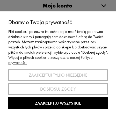
Moje konto
Serwis
Dbamy o Twoją prywatność
Pliki cookies i pokrewne im technologie umożliwiają poprawne
Zwroty,Reklamacje Wymiany
działanie strony i pomagają nam dostosować ofertę do Twoich
potrzeb. Możesz zaakceptować wykorzystanie przez nas
wszystkich tych plików i przejść do sklepu lub dostosować użycie
plików do swoich preferencji, wybierając opcję "Dostosuj zgody".
Więcej o plikach cookies przeczytasz w naszej Polityce
prywatności.
SPORT 2002 ||
ul. Flisaków 10, 58-500 Jelenia Góra woj.
dolnośląskie, NIP: 611-24-66-379 || E-
ZAAKCEPTUJ TYLKO NIEZBĘDNE
mail:
sport2002@onet.eu
tel:
(75) 777 76 36
DOSTOSUJ ZGODY
Wszelkie Prawa Zastrzeżone © 2022 Sport2002.pl
Wdrożenie:
Agencja Interaktywna
DesignOrka
|
Sklep Shoper.pl
ZAAKCEPTUJ WSZYSTKIE