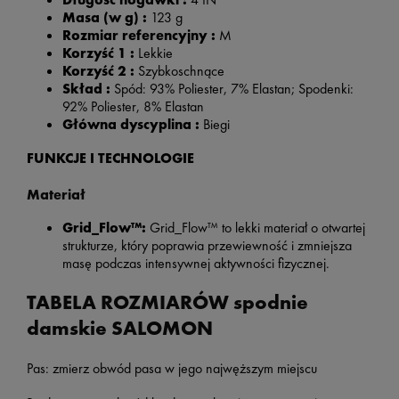
Masa (w g) :
123 g
Rozmiar referencyjny :
M
Korzyść 1 :
Lekkie
Korzyść 2 :
Szybkoschnące
Skład :
Spód: 93% Poliester, 7% Elastan; Spodenki:
92% Poliester, 8% Elastan
Główna dyscyplina :
Biegi
FUNKCJE I TECHNOLOGIE
Materiał
Grid_Flow™:
Grid_Flow™ to lekki materiał o otwartej
strukturze, który poprawia przewiewność i zmniejsza
masę podczas intensywnej aktywności fizycznej.
TABELA ROZMIARÓW spodnie
damskie SALOMON
Pas: zmierz obwód pasa w jego najwęższym miejscu