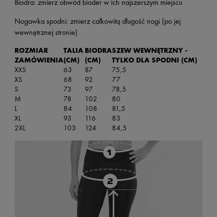
Biodra: zmierz obwód bioder w ich najszerszym miejscu
Nogawka spodni: zmierz całkowitą długość nogi (po jej
wewnętrznej stronie)
ROZMIAR
TALIA
BIODRA
SZEW WEWNĘTRZNY -
ZAMÓWIENIA
(CM)
(CM)
TYLKO DLA SPODNI (CM)
XXS
63
87
75,5
XS
68
92
77
S
73
97
78,5
M
78
102
80
L
84
108
81,5
XL
93
116
83
2XL
103
124
84,5