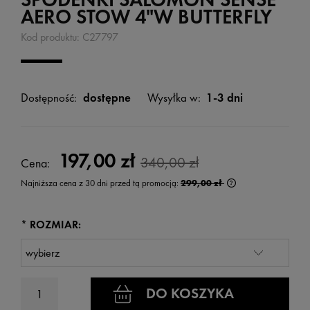
AERO STOW 4"W BUTTERFLY
Kod produktu:
C27797
Dostępność:
dostępne
Wysyłka w:
1-3 dni
197,00 zł
340,00 zł
Cena:
Najniższa cena z 30 dni przed tą promocją:
299,00 zł
Jeżeli produkt jest
wyświetlana jest n
kiedy produkt pojaw
*
ROZMIAR:
DO KOSZYKA