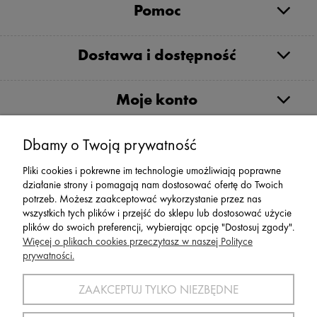
Pomoc
Dostawa i dostępność
Moje konto
Serwis
Dbamy o Twoją prywatność
Pliki cookies i pokrewne im technologie umożliwiają poprawne
Zwroty,Reklamacje Wymiany
działanie strony i pomagają nam dostosować ofertę do Twoich
potrzeb. Możesz zaakceptować wykorzystanie przez nas
wszystkich tych plików i przejść do sklepu lub dostosować użycie
plików do swoich preferencji, wybierając opcję "Dostosuj zgody".
Więcej o plikach cookies przeczytasz w naszej Polityce
prywatności.
SPORT 2002 ||
ul. Flisaków 10, 58-500 Jelenia Góra woj.
dolnośląskie, NIP: 611-24-66-379 || E-
ZAAKCEPTUJ TYLKO NIEZBĘDNE
mail:
sport2002@onet.eu
tel:
(75) 777 76 36