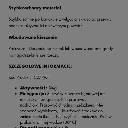
Szybkoschnący materiał
Szybko schnie po kontakcie z wilgocią, skracając przerwy
podczas aktywności na świeżym powietrzu.
Wbudowane kieszenie
Praktyczne kieszenie na zamek lub wbudowane przegrody
na najpotrzebniejsze rzeczy.
SZCZEGÓŁOWE INFORMACJE:
Kod Produktu: C27797
Aktywności :
Biegi
Pielęgnacja:
Suszyć w suszarce bębnowej na
najniższym programie, Nie prasować
nadruków, Prasować chłodnym żelazkiem, Nie
stosować wybielaczy, Nie używać środków do
zmiękczania tkanin, Nie czyścić chemicznie, Prać w
pralce w zimnej wodzie (30°C)
Długość nogawki :
4 IN