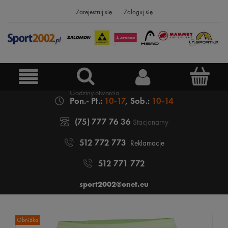
Zarejestruj się
Zaloguj się
Pon.- Pt.:
10-17
, Sob.:
10-14
(75) 777 76 36
Stacjonarny
512 772 773
Reklamacje
512 771 772
sport2002@onet.eu
Obniżka