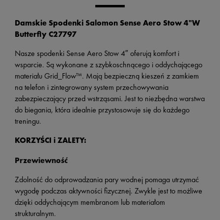
Damskie Spodenki Salomon Sense Aero Stow 4"W
Butterfly C27797
Nasze spodenki Sense Aero Stow 4″ oferują komfort i
wsparcie. Są wykonane z szybkoschnącego i oddychającego
materiału Grid_Flow™. Mają bezpieczną kieszeń z zamkiem
na telefon i zintegrowany system przechowywania
zabezpieczający przed wstrząsami. Jest to niezbędna warstwa
do biegania, która idealnie przystosowuje się do każdego
treningu.
KORZYŚCI i ZALETY:
Przewiewność
Zdolność do odprowadzania pary wodnej pomaga utrzymać
wygodę podczas aktywności fizycznej. Zwykle jest to możliwe
dzięki oddychającym membranom lub materiałom
strukturalnym.