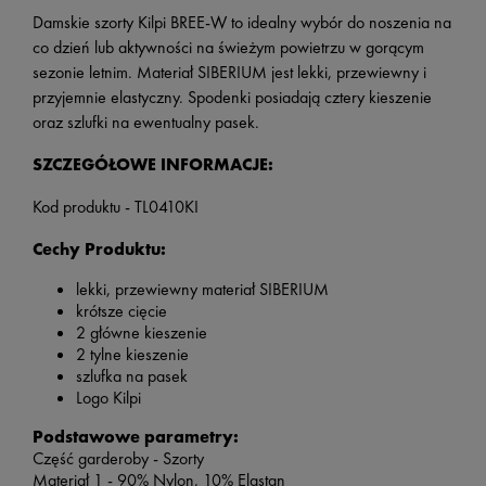
Damskie szorty Kilpi BREE-W to idealny wybór do noszenia na
co dzień lub aktywności na świeżym powietrzu w gorącym
sezonie letnim. Materiał SIBERIUM jest lekki, przewiewny i
przyjemnie elastyczny. Spodenki posiadają cztery kieszenie
oraz szlufki na ewentualny pasek.
SZCZEGÓŁOWE INFORMACJE:
Kod produktu - TL0410KI
Cechy Produktu:
lekki, przewiewny materiał SIBERIUM
krótsze cięcie
2 główne kieszenie
2 tylne kieszenie
szlufka na pasek
Logo Kilpi
Podstawowe parametry:
Część garderoby - Szorty
Materiał 1 - 90% Nylon, 10% Elastan