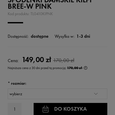
BREE-W PINK
Kod produktu:
TL0410KIPNK
Dostępność:
dostępne
Wysyłka w:
1-3 dni
149,00 zł
170,00 zł
Cena:
Najniższa cena z 30 dni przed tą promocją:
170,00 zł
Jeżeli produkt jest
wyświetlana jest n
kiedy produkt pojaw
*
rozmiar:
DO KOSZYKA