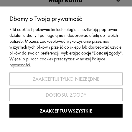
Moje konto
Serwis
Dbamy o Twoją prywatność
Pliki cookies i pokrewne im technologie umożliwiają poprawne
Zwroty,Reklamacje Wymiany
działanie strony i pomagają nam dostosować ofertę do Twoich
potrzeb. Możesz zaakceptować wykorzystanie przez nas
wszystkich tych plików i przejść do sklepu lub dostosować użycie
plików do swoich preferencji, wybierając opcję "Dostosuj zgody".
Więcej o plikach cookies przeczytasz w naszej Polityce
prywatności.
SPORT 2002 ||
ul. Flisaków 10, 58-500 Jelenia Góra woj.
dolnośląskie, NIP: 611-24-66-379 || E-
ZAAKCEPTUJ TYLKO NIEZBĘDNE
mail:
sport2002@onet.eu
tel:
(75) 777 76 36
DOSTOSUJ ZGODY
Wszelkie Prawa Zastrzeżone © 2022 Sport2002.pl
Wdrożenie:
Agencja Interaktywna
DesignOrka
|
Sklep Shoper.pl
ZAAKCEPTUJ WSZYSTKIE