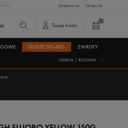
LENIA
Zarejestruj się
Zaloguj się
0
Twoje konto
IEGOWE
OUTLET DO-60%
ZWROTY
OFERTA / ROZWIŃ
acje
IGH FLUORO YELLOW 150G