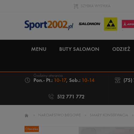
SZYBKA WYSYŁKA
MENU
BUTY SALOMON
ODZIEŻ
Pon.- Pt.:
10-17
, Sob.:
10-14
(75)
512 771 772
»
NARCIARSTWO BIEGOWE
»
SMARY KONSERWACJA
»
Obniżka