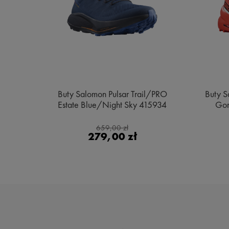
e MID
Buty Salomon Pulsar Trail/PRO
Buty S
ge
Estate Blue/Night Sky 415934
Gor
659,00 zł
279,00 zł