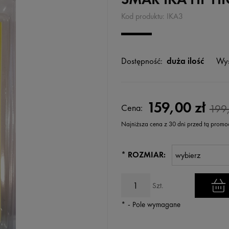
Kod produktu:
IKA3
Dostępność:
duża ilość
Wys
159,00 zł
Cena:
199,
Najniższa cena z 30 dni przed tą promo
Jeżeli produkt jest sprzedawany k
*
ROZMIAR:
wyświetlana jest najniższa cena
kiedy produkt pojawił się w sprz
Szt.
*
- Pole wymagane