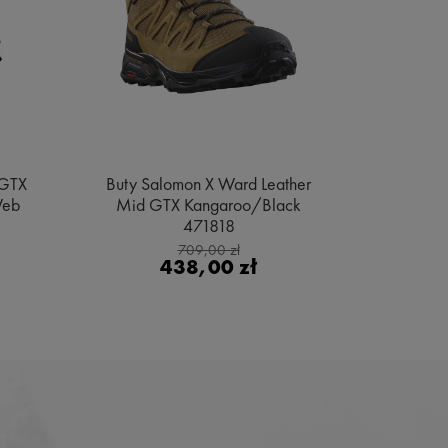
 GTX
Buty Salomon X Ward Leather
Buty Sa
Web
Mid GTX Kangaroo/Black
Gore
471818
Bl
709,00 zł
438,00 zł