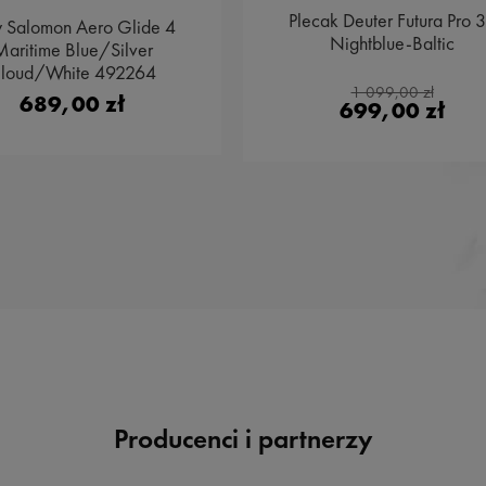
Plecak Deuter Futura Pro 
y Salomon Aero Glide 4
Nightblue-Baltic
aritime Blue/Silver
loud/White 492264
1 099,00 zł
689,00 zł
699,00 zł
Producenci i partnerzy