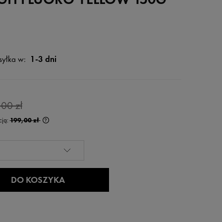
yłka w:
1-3 dni
00 zł
cją:
199,00 zł
rócej niż 30 dni,
 od momentu,
edaży.
DO KOSZYKA