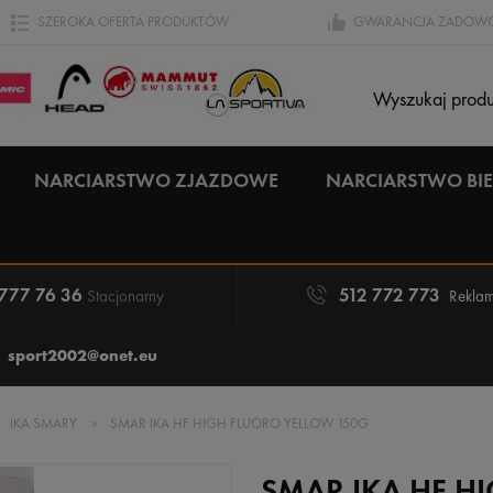
SZEROKA OFERTA PRODUKTÓW
GWARANCJA ZADOWO
NARCIARSTWO ZJAZDOWE
NARCIARSTWO B
 777 76 36
512 772 773
Stacjonarny
Reklam
sport2002@onet.eu
IKA SMARY
»
SMAR IKA HF HIGH FLUORO YELLOW 150G
SMAR IKA HF H