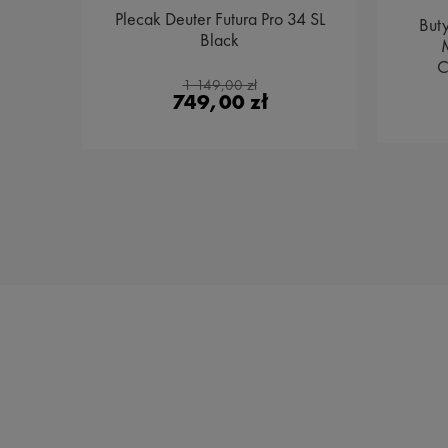
34 SL
Plecak Deuter Futura Pro 34 SL
But
Black
M
C
1 149,00 zł
749,00 zł