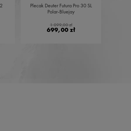
32
Plecak Deuter Futura Pro 30 SL
Plecak 
Polar-Bluejay
1 099,00 zł
699,00 zł