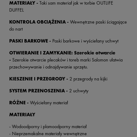
MATERIAŁY -
Taki sam materiał jak w torbie OUTLIFE
DUFFEL
KONTROLA OBCIĄŻENIA -
Wewnętrzne paski ściągające
do nart
PASKI BARKOWE -
Paski barkowe i wyściełany uchwyt
OTWIERANIE I ZAMYKANIE: Szerokie otwarcie
-
Szerokie otwarcie plecaków i toreb marki Salomon ułatwia
przechowywanie i odnajdywanie sprzętu.
KIESZENIE I PRZEGRODY -
2 przegrody na kijki
SYSTEM PRZENOSZENIA -
2 uchwyty
RÓŻNE -
Wyściełany materiał
MATERIAŁY
- Wodoodporny i plamoodporny materiał
- Nieprzemakalne materiały wewnętrzne