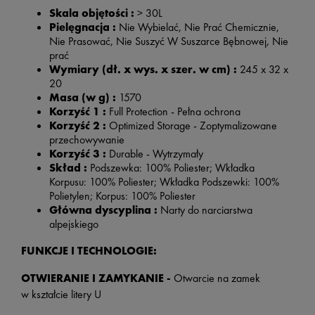
Skala objętości :
> 30L
Pielęgnacja :
Nie Wybielać, Nie Prać Chemicznie,
Nie Prasować, Nie Suszyć W Suszarce Bębnowej, Nie
prać
Wymiary (dł. x wys. x szer. w cm) :
245 x 32 x
20
Masa (w g) :
1570
Korzyść 1 :
Full Protection -
Pełna ochrona
Korzyść 2 :
Optimized Storage -
Zoptymalizowane
przechowywanie
Korzyść 3 :
Durable - Wytrzymały
Skład :
Podszewka: 100% Poliester; Wkładka
Korpusu: 100% Poliester; Wkładka Podszewki: 100%
Polietylen; Korpus: 100% Poliester
Główna dyscyplina :
Narty do narciarstwa
alpejskiego
FUNKCJE I TECHNOLOGIE:
OTWIERANIE I ZAMYKANIE -
Otwarcie na zamek
w kształcie litery U