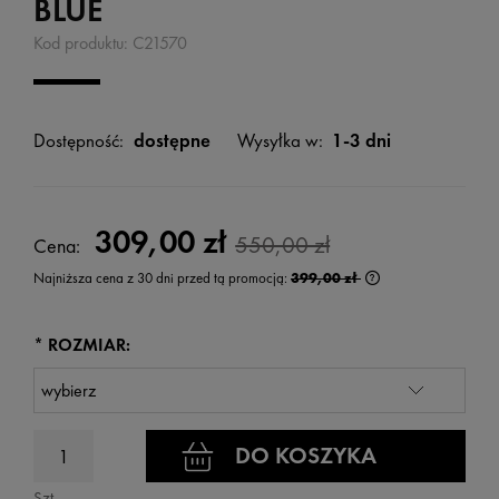
BLUE
Kod produktu:
C21570
Dostępność:
dostępne
Wysyłka w:
1-3 dni
309,00 zł
550,00 zł
Cena:
Najniższa cena z 30 dni przed tą promocją:
399,00 zł
Jeżeli produkt jest
wyświetlana jest n
kiedy produkt pojaw
*
ROZMIAR:
DO KOSZYKA
Szt.