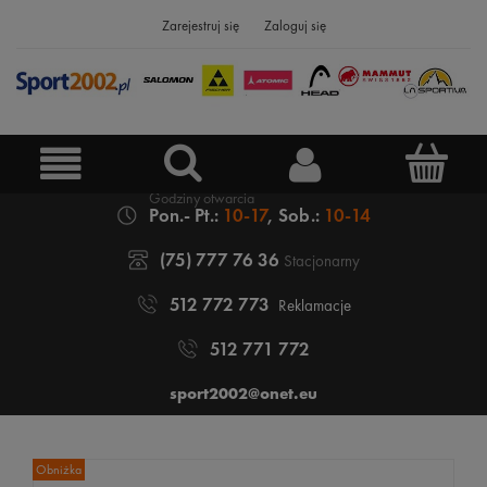
Zarejestruj się
Zaloguj się
Pon.- Pt.:
10-17
, Sob.:
10-14
(75) 777 76 36
Stacjonarny
512 772 773
Reklamacje
512 771 772
sport2002@onet.eu
Obniżka