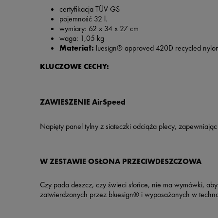
certyfikacja TÜV GS
pojemność 32 l.
wymiary: 62 x 34 x 27 cm
waga: 1,05 kg
Materiał:
luesign® approved 420D recycled nylo
KLUCZOWE CECHY:
ZAWIESZENIE AirSpeed
Napięty panel tylny z siateczki odciąża plecy, zapewniają
W ZESTAWIE OSŁONA PRZECIWDESZCZOWA
Czy pada deszcz, czy świeci słońce, nie ma wymówki, aby 
zatwierdzonych przez bluesign® i wyposażonych w techn