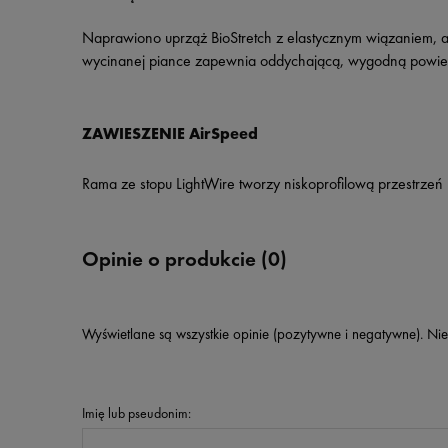
Naprawiono uprząż BioStretch z elastycznym wiązaniem, a
wycinanej piance zapewnia oddychającą, wygodną powie
ZAWIESZENIE AirSpeed
Rama ze stopu LightWire tworzy niskoprofilową przestrze
Opinie o produkcie (0)
Wyświetlane są wszystkie opinie (pozytywne i negatywne). Nie
Imię lub pseudonim: