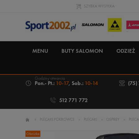
SZYBKA WYSYŁKA
MENU
BUTY SALOMON
ODZIEŻ
Pon.- Pt.:
10-17
, Sob.:
10-14
(75)
512 771 772
»
PLECAKI POKROWCE
»
PLECAKI
»
OSPREY
»
PLECA
Obniżka