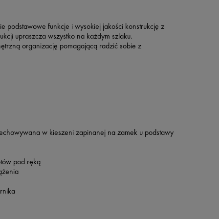
ie podstawowe funkcje i wysokiej jakości konstrukcję z
ukcji upraszcza wszystko na każdym szlaku.
nętrzną organizację pomagającą radzić sobie z
zechowywana w kieszeni zapinanej na zamek u podstawy
otów pod ręką
ążenia
rnika