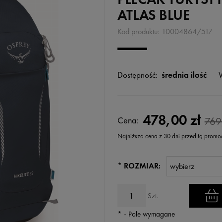
ATLAS BLUE
Kod produktu:
10004864/517
Dostępność:
średnia ilość
478,00 zł
Cena:
769
Najniższa cena z 30 dni przed tą promo
Jeżeli produkt jest sprzedawany k
*
ROZMIAR:
wyświetlana jest najniższa cena
kiedy produkt pojawił się w sprz
Szt.
*
- Pole wymagane