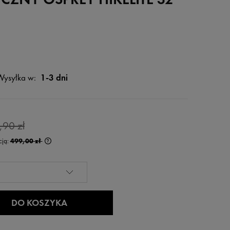
Wysyłka w:
1-3 dni
,90 zł
cją:
499,00 zł
rócej niż 30 dni,
 od momentu,
edaży.
DO KOSZYKA