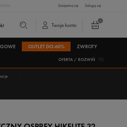
LENIA
Zarejestruj się
Zaloguj się
0
Twoje konto
IEGOWE
OUTLET DO-60%
ZWROTY
OFERTA / ROZWIŃ
acje
CZNY OSPREY HIKELITE 32