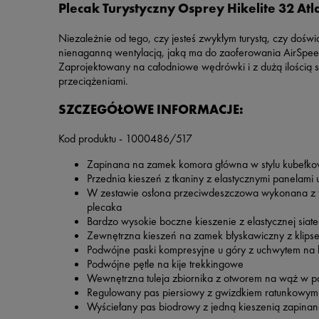
Plecak Turystyczny Osprey Hikelite 32 Atl
Niezależnie od tego, czy jesteś zwykłym turystą, czy doświ
nienaganną wentylacją, jaką ma do zaoferowania AirSpeed
Zaprojektowany na całodniowe wędrówki i z dużą ilością 
przeciążeniami.
SZCZEGÓŁOWE INFORMACJE:
Kod produktu - 1000486/517
Zapinana na zamek komora główna w stylu kubełk
Przednia kieszeń z tkaniny z elastycznymi panelami
W zestawie osłona przeciwdeszczowa wykonana z t
plecaka
Bardzo wysokie boczne kieszenie z elastycznej siat
Zewnętrzna kieszeń na zamek błyskawiczny z klip
Podwójne paski kompresyjne u góry z uchwytem na ki
Podwójne pętle na kije trekkingowe
Wewnętrzna tuleja zbiornika z otworem na wąż w pa
Regulowany pas piersiowy z gwizdkiem ratunkowym
Wyściełany pas biodrowy z jedną kieszenią zapinaną 