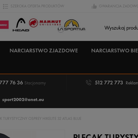
SZEROKA OFERTA PRODUKTÓW
GWARANCJA ZADOWO
NARCIARSTWO ZJAZDOWE
NARCIARSTWO B
 777 76 36
512 772 773
Stacjonarny
Reklam
sport2002@onet.eu
K TURYSTYCZNY OSPREY HIKELITE 32 ATLAS BLUE
PLECAK TURYSTY