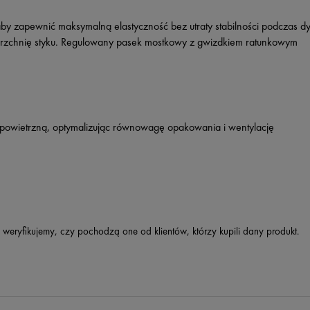
by zapewnić maksymalną elastyczność bez utraty stabilności podczas d
rzchnię styku. Regulowany pasek mostkowy z gwizdkiem ratunkowym
ń powietrzną, optymalizując równowagę opakowania i wentylację
 weryfikujemy, czy pochodzą one od klientów, którzy kupili dany produkt.