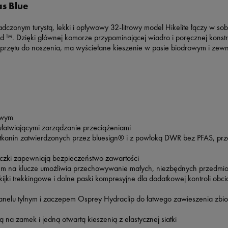
as Blue
adczonym turystą, lekki i opływowy 32-litrowy model Hikelite łączy w sob
 ™. Dzięki głównej komorze przypominającej wiadro i poręcznej konstr
sprzętu do noszenia, ma wyściełane kieszenie w pasie biodrowym i zew
owym
 ułatwiającymi zarządzanie przeciążeniami
kanin zatwierdzonych przez bluesign® i z powłoką DWR bez PFAS, pr
eczki zapewniają bezpieczeństwo zawartości
sem na klucze umożliwia przechowywanie małych, niezbędnych przedmi
jki trekkingowe i dolne paski kompresyjne dla dodatkowej kontroli obci
nelu tylnym i zaczepem Osprey Hydraclip do łatwego zawieszenia zbio
na zamek i jedną otwartą kieszenią z elastycznej siatki