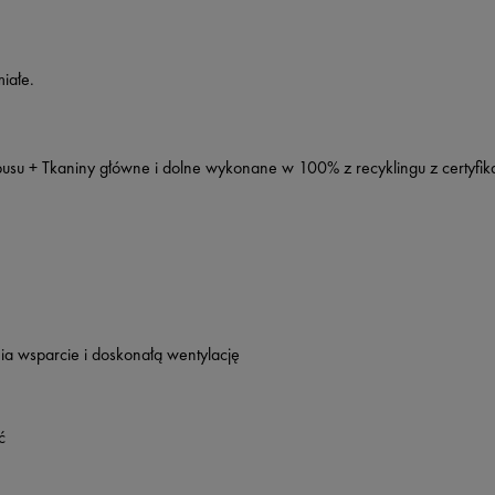
iałe.
rpusu + Tkaniny główne i dolne wykonane w 100% z recyklingu z certy
ia wsparcie i doskonałą wentylację
ć