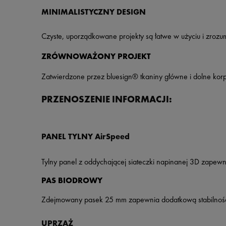
MINIMALISTYCZNY DESIGN
Czyste, uporządkowane projekty są łatwe w użyciu i zrozum
ZRÓWNOWAŻONY PROJEKT
Zatwierdzone przez bluesign® tkaniny główne i dolne ko
PRZENOSZENIE INFORMACJI:
PANEL TYLNY AirSpeed
Tylny panel z oddychającej siateczki napinanej 3D zapewn
PAS BIODROWY
Zdejmowany pasek 25 mm zapewnia dodatkową stabilnoś
UPRZĄŻ