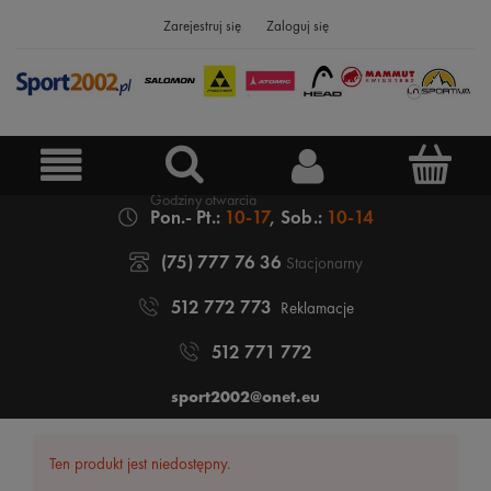
Zarejestruj się
Zaloguj się
Pon.- Pt.:
10-17
, Sob.:
10-14
(75) 777 76 36
Stacjonarny
512 772 773
Reklamacje
512 771 772
sport2002@onet.eu
Ten produkt jest niedostępny.