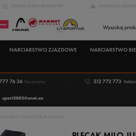
SZEROKA OFERTA PRODUKTÓW
GWARANCJA ZADOWO
NARCIARSTWO ZJAZDOWE
NARCIARSTWO B
 777 76 36
512 772 773
Stacjonarny
Reklam
sport2002@onet.eu
 MILO JURMO 12 BLACK/BLUE LAGOON
PLECAK MILO J