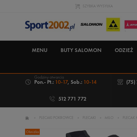
SZYBKA WYSYŁKA
MENU
BUTY SALOMON
ODZIEŻ
Pon.- Pt.:
10-17
, Sob.:
10-14
(75)
512 771 772
»
PLECAKI POKROWCE
»
PLECAKI
»
MILO
»
PLECAK
Obniżka