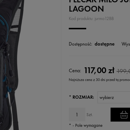
LAGOON
Kod produktu:
jurmo12BB
Dostępność:
dostępne
Wys
117,00 zł
Cena:
199,0
Najniższa cena z 30 dni przed tą promo
Jeżeli produkt jest sprzedawany k
*
ROZMIAR:
wyświetlana jest najniższa cena
kiedy produkt pojawił się w sprz
Szt.
*
- Pole wymagane