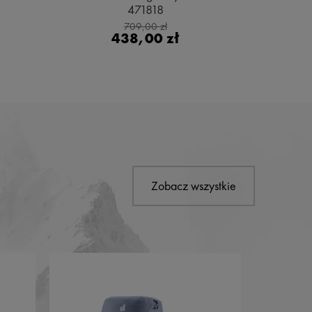
471818
Bl
709,00 zł
438,00 zł
Zobacz wszystkie