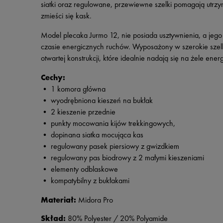
siatki oraz regulowane, przewiewne szelki pomagają utrz
zmieści się kask.
Model plecaka Jurmo 12, nie posiada usztywnienia, a jeg
czasie energicznych ruchów. Wyposażony w szerokie szelki 
otwartej konstrukcji, które idealnie nadają się na żele
Cechy:
• 1 komora główna
• wyodrębniona kieszeń na bukłak
• 2 kieszenie przednie
• punkty mocowania kijów trekkingowych,
• dopinana siatka mocująca kas
• regulowany pasek piersiowy z gwizdkiem
• regulowany pas biodrowy z 2 małymi kieszeniami
• elementy odblaskowe
• kompatybilny z bukłakami
Materiał:
Midora Pro
Skład:
80% Polyester / 20% Polyamide