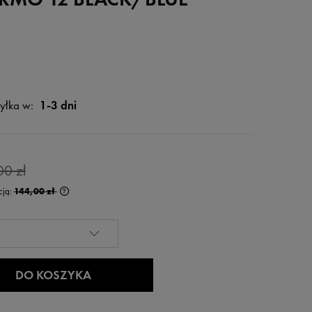
yłka w:
1-3 dni
0 zł
cją:
144,00 zł
rócej niż 30 dni,
 od momentu,
edaży.
DO KOSZYKA