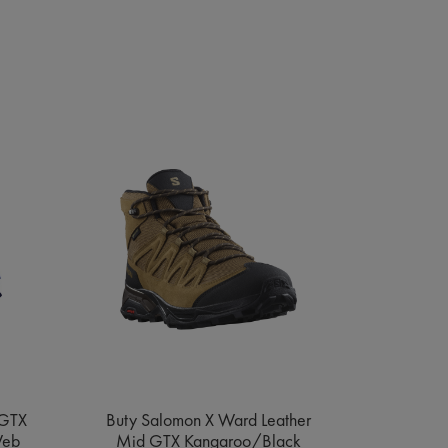
 GTX
Buty Salomon X Ward Leather
Buty Sa
Web
Mid GTX Kangaroo/Black
Gore