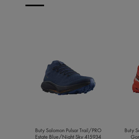
e MID
Buty Salomon Pulsar Trail/PRO
Buty S
ge
Estate Blue/Night Sky 415934
Gor