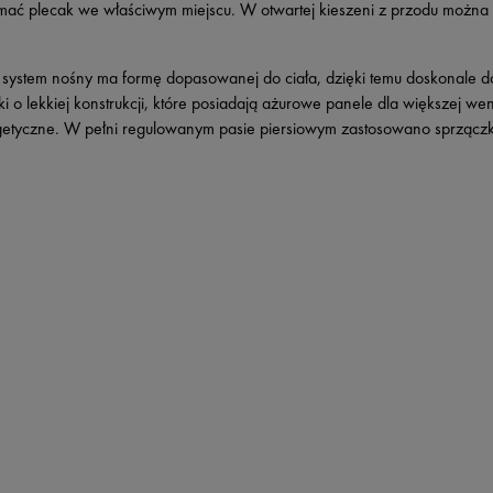
ymać plecak we właściwym miejscu. W otwartej kieszeni z przodu można 
o system nośny ma formę dopasowanej do ciała, dzięki temu doskonale d
o lekkiej konstrukcji, które posiadają ażurowe panele dla większej went
 energetyczne. W pełni regulowanym pasie piersiowym zastosowano sprzą