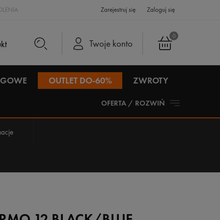
LENIA
Zarejestruj się
Zaloguj się
0
Twoje konto
IEGOWE
OUTLET DO-60%
ZWROTY
OFERTA / ROZWIŃ
acje
URMO 12 BLACK/BLUE