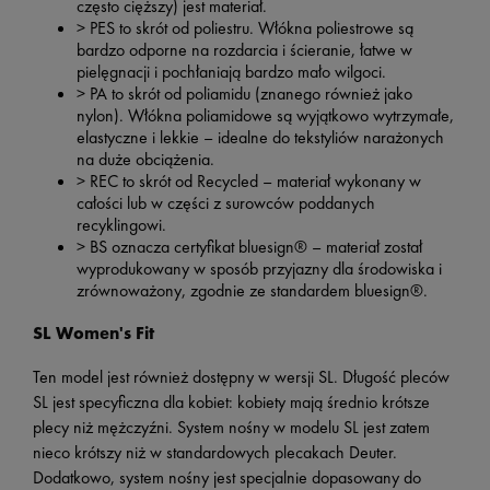
często cięższy) jest materiał.
> PES to skrót od poliestru. Włókna poliestrowe są
bardzo odporne na rozdarcia i ścieranie, łatwe w
pielęgnacji i pochłaniają bardzo mało wilgoci.
> PA to skrót od poliamidu (znanego również jako
nylon). Włókna poliamidowe są wyjątkowo wytrzymałe,
elastyczne i lekkie – idealne do tekstyliów narażonych
na duże obciążenia.
> REC to skrót od Recycled – materiał wykonany w
całości lub w części z surowców poddanych
recyklingowi.
> BS oznacza certyfikat bluesign® – materiał został
wyprodukowany w sposób przyjazny dla środowiska i
zrównoważony, zgodnie ze standardem bluesign®.
SL Women's Fit
Ten model jest również dostępny w wersji SL. Długość pleców
SL jest specyficzna dla kobiet: kobiety mają średnio krótsze
plecy niż mężczyźni. System nośny w modelu SL jest zatem
nieco krótszy niż w standardowych plecakach Deuter.
Dodatkowo, system nośny jest specjalnie dopasowany do