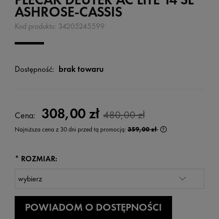
ASHROSE-CASSIS
Kod produktu:
34205245599
Dostępność:
brak towaru
308,00 zł
480,00 zł
Cena:
Najniższa cena z 30 dni przed tą promocją:
359,00 zł
Jeżeli produkt jest
wyświetlana jest n
kiedy produkt pojaw
*
ROZMIAR:
POWIADOM O DOSTĘPNOŚCI