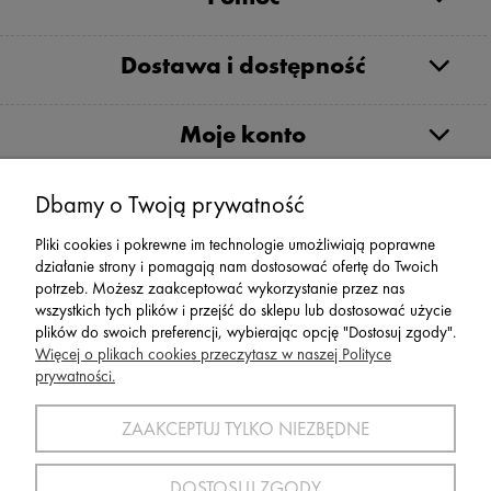
Dostawa i dostępność
Moje konto
Serwis
Dbamy o Twoją prywatność
Pliki cookies i pokrewne im technologie umożliwiają poprawne
Zwroty,Reklamacje Wymiany
działanie strony i pomagają nam dostosować ofertę do Twoich
potrzeb. Możesz zaakceptować wykorzystanie przez nas
wszystkich tych plików i przejść do sklepu lub dostosować użycie
plików do swoich preferencji, wybierając opcję "Dostosuj zgody".
Więcej o plikach cookies przeczytasz w naszej Polityce
prywatności.
SPORT 2002 ||
ul. Flisaków 10, 58-500 Jelenia Góra woj.
dolnośląskie, NIP: 611-24-66-379 || E-
ZAAKCEPTUJ TYLKO NIEZBĘDNE
mail:
sport2002@onet.eu
tel:
(75) 777 76 36
DOSTOSUJ ZGODY