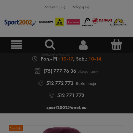
Zarejestruj się
Zaloguj się
Pon.- Pt.:
10-17
, Sob.:
10-14
(75) 777 76 36
Stacjonarny
512 772 773
Reklamacje
512 771 772
sport2002@onet.eu
Obniżka