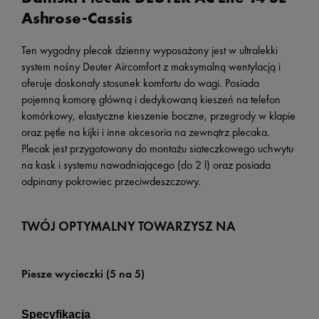
Ashrose-Cassis
Ten wygodny plecak dzienny wyposażony jest w ultralekki
system nośny Deuter Aircomfort z maksymalną wentylacją i
oferuje doskonały stosunek komfortu do wagi. Posiada
pojemną komorę główną i dedykowaną kieszeń na telefon
komórkowy, elastyczne kieszenie boczne, przegrody w klapie
oraz pętle na kijki i inne akcesoria na zewnątrz plecaka.
Plecak jest przygotowany do montażu siateczkowego uchwytu
na kask i systemu nawadniającego (do 2 l) oraz posiada
odpinany pokrowiec przeciwdeszczowy.
TWÓJ OPTYMALNY TOWARZYSZ NA
Piesze wycieczki (5 na 5)
Specyfikacja