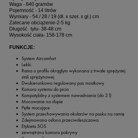
Waga - 840 gramów

Pojemność - 14 litrów

Wymiary - 54 / 28 / 19 (dł. x szer. x gł.) cm
Zalecane obciążenie-2-5 kg
Długość
tyłu- 38-48 cm
Wysokość ciała- 158-178 cm
FUNKCJE:
System Aircomfort
Lekki
Rama o profilu okrągłym wykonana z trwale sprężystej
stali sprężynowej
Dwukierunkowo regulowany pas mostkowy
Komora systemu do picia
Kompatybilny z systemem nawadniania (do 2 l)
Mocowanie na słupie
Pętle mocujące
System przechowywania okularów na pasku na ramię
Zdejmowana osłona przeciwdeszczowa
Etykieta SOS
zewnętrzna komora pokrywy