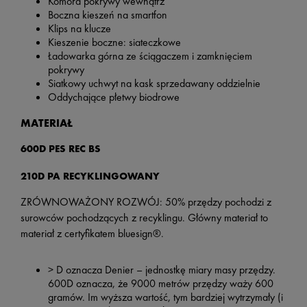
Komora pokrywy wewnątrz
Boczna kieszeń na smartfon
Klips na klucze
Kieszenie boczne: siateczkowe
Ładowarka górna ze ściągaczem i zamknięciem
pokrywy
Siatkowy uchwyt na kask sprzedawany oddzielnie
Oddychające płetwy biodrowe
MATERIAŁ
600D PES REC BS
210D PA RECYKLINGOWANY
ZRÓWNOWAŻONY ROZWÓJ: 50% przędzy pochodzi z
surowców pochodzących z recyklingu. Główny materiał to
materiał z certyfikatem bluesign®.
> D oznacza Denier – jednostkę miary masy przędzy.
600D oznacza, że 9000 metrów przędzy waży 600
gramów. Im wyższa wartość, tym bardziej wytrzymały (i