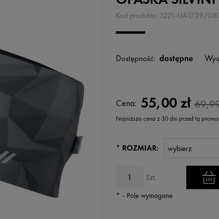
Kod produktu:
3221-UA1739/08
Dostępność:
dostępne
Wys
55,00 zł
Cena:
69,99
Najniższa cena z 30 dni przed tą promo
Jeżeli produkt jest sprzedawany kr
*
ROZMIAR:
wyświetlana jest najniższa cena 
kiedy produkt pojawił się w sprzed
Szt.
*
- Pole wymagane