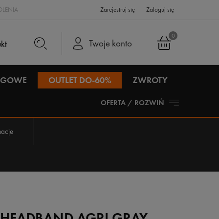
LENIA
Zarejestruj się
Zaloguj się
0
Twoje konto
IEGOWE
OUTLET DO-60%
ZWROTY
OFERTA / ROZWIŃ
acje
I HEADBAND AGRI GRAY