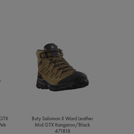
 GTX
Buty Salomon X Ward Leather
Buty Sa
Web
Mid GTX Kangaroo/Black
Gore
471818
Bl