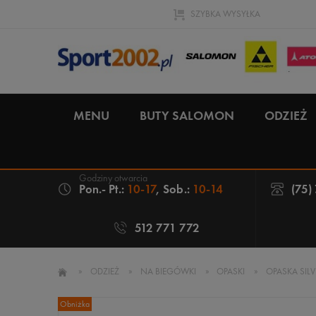
SZYBKA WYSYŁKA
MENU
BUTY SALOMON
ODZIEŻ
Pon.- Pt.:
10-17
, Sob.:
10-14
(75)
512 771 772
»
ODZIEŻ
»
NA BIEGÓWKI
»
OPASKI
»
OPASKA SIL
Obniżka