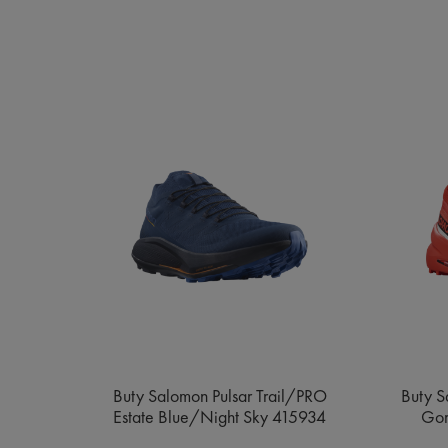
e MID
Buty Salomon Pulsar Trail/PRO
Buty S
ge
Estate Blue/Night Sky 415934
Gor