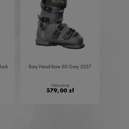
lack
Buty Head Kore 60 Grey 2027
Buty Sa
W Beac
750,00 zł
579,00 zł