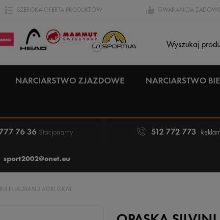
SZEROKA OFERTA PRODUKTÓW
GWARANCJA ZADOWO
NARCIARSTWO ZJAZDOWE
NARCIARSTWO B
 777 76 36
512 772 773
Stacjonarny
Reklam
sport2002@onet.eu
VINI HEADBAND AGRI GRAY
OPASKA SILVIN