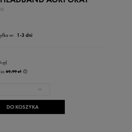
08
yłka w:
1-3 dni
 zł
cją:
69,99 zł
ócej niż 30 dni,
od momentu,
aży.
DO KOSZYKA