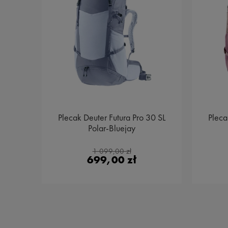
 32
Plecak Deuter Futura Pro 30 SL
Pleca
Polar-Bluejay
1 099,00 zł
699,00 zł