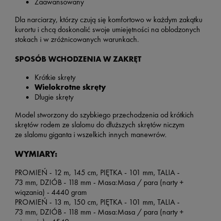
Zaawansowany
Dla narciarzy, którzy czują się komfortowo w każdym zakątku
kurortu i chcą doskonalić swoje umiejętności na oblodzonych
stokach i w zróżnicowanych warunkach.
SPOSÓB WCHODZENIA W ZAKRĘT
Krótkie skręty
Wielokrotne skręty
Długie skręty
Model stworzony do szybkiego przechodzenia od krótkich
skrętów rodem ze slalomu do dłuższych skrętów niczym
ze slalomu giganta i wszelkich innych manewrów.
WYMIARY:
PROMIEŃ -
12 m, 145 cm,
PIĘTKA - 101
mm,
TALIA -
73
mm,
DZIÓB -
118 mm -
Masa:Masa / para (narty +
wiązania) - 4440
gram
PROMIEŃ -
13 m, 150 cm,
PIĘTKA - 101
mm,
TALIA -
73
mm,
DZIÓB -
118 mm - Masa:Masa / para (narty +