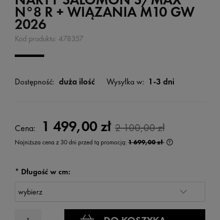
N°8 R + WIĄZANIA M10 GW
2026
Kod produktu:
478357
Dostępność:
duża ilość
Wysyłka w:
1-3 dni
1 499,00 zł
2 100,00 zł
Cena:
Najniższa cena z 30 dni przed tą promocją:
1 699,00 zł
Jeżeli produkt je
wyświetlana jest
kiedy produkt po
*
Długość w cm: