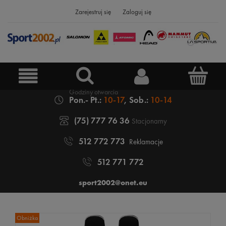
Zarejestruj się
Zaloguj się
Pon.- Pt.:
10-17
, Sob.:
10-14
(75) 777 76 36
Stacjonarny
512 772 773
Reklamacje
512 771 772
sport2002@onet.eu
Obniżka