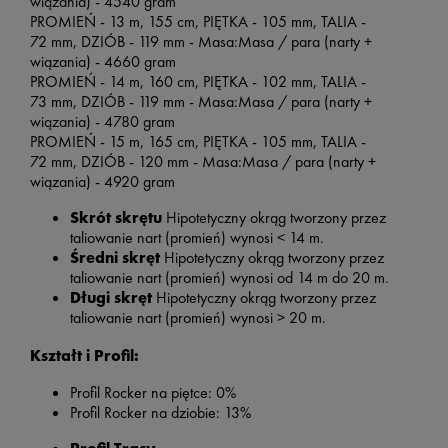
wiązania) - 4540 gram
PROMIEŃ -
13 m, 155 cm,
PIĘTKA - 105
mm,
TALIA -
72
mm,
DZIÓB -
119 mm - Masa:Masa / para (narty +
wiązania) - 4660 gram
PROMIEŃ -
14 m, 160 cm,
PIĘTKA - 102
mm,
TALIA -
73
mm,
DZIÓB -
119 mm - Masa:Masa / para (narty +
wiązania) - 4780 gram
PROMIEŃ -
15 m, 165 cm,
PIĘTKA - 105
mm,
TALIA -
72
mm,
DZIÓB -
120 mm - Masa:Masa / para (narty +
wiązania) - 4920 gram
Skrót skrętu
Hipotetyczny okrąg tworzony przez
taliowanie nart (promień) wynosi < 14 m.
Średni skręt
Hipotetyczny okrąg tworzony przez
taliowanie nart (promień) wynosi od 14 m do 20 m.
Długi skręt
Hipotetyczny okrąg tworzony przez
taliowanie nart (promień) wynosi > 20 m.
Kształt i Profil:
Profil Rocker na piętce: 0%
Profil Rocker na dziobie: 13%