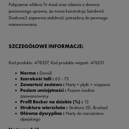
Połączenie włókna Tri Axial oraz rdzenia z drewna
jesionowego sprawia, że nowa konstrukcja Sandwich
Dualcore2 zapewnia stabilność potrzebną do pewnego
manewrowania.
SZCZEGÓŁOWE INFORMACJE:
Kod produktu:
478357, Kod produktu wiązań:
476251
Norma :
Dorośli
Szerokość talii :
63 - 75
Zawartość zestawu :
Narty + płytki + wiązania
Poziom umiejętności :
Poziom średnio
zaawansowany
Profil Rocker na dziobie (%) :
13
Struktura wierzchnia :
Struktura 3D, Brushed
Główna dyscyplina :
Narty do narciarstwa
alpejskiego