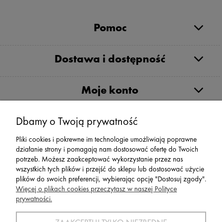
Pomoc
Dostawa i dostępność
Moje konto
Serwis
Dbamy o Twoją prywatność
Pliki cookies i pokrewne im technologie umożliwiają poprawne
Zwroty,Reklamacje Wymiany
działanie strony i pomagają nam dostosować ofertę do Twoich
potrzeb. Możesz zaakceptować wykorzystanie przez nas
wszystkich tych plików i przejść do sklepu lub dostosować użycie
plików do swoich preferencji, wybierając opcję "Dostosuj zgody".
Więcej o plikach cookies przeczytasz w naszej Polityce
prywatności.
SPORT 2002 ||
ul. Flisaków 10, 58-500 Jelenia Góra woj.
dolnośląskie, NIP: 611-24-66-379 || E-