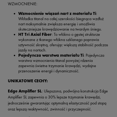
WZMOCNIENIE:
Wzmocnienie wiązań nart z materiału Ti
:
Wkładka titanal na całej szerokości biegnąca wzdłuż
nart maksymalnie zwiększa energię i umożliwia
skuteczniejsze krawędziowanie na twardym śniegu.
HT Tri Axial Fiber
: To włókno o gęstej strukturze
wykonane z tkanego włókna szklanego poprawia
sztywność skrętną, oferując większą stabilność podczas
jazdy na nartach.
Pojedyncza warstwa materiału Ti
: Pojedyncza
warstwa wzmocnienia titanal powyżej rdzenia
zapewnia świetne trzymanie krawędzi, wydajne
przenoszenie energii i dynamiczność.
UNIKATOWE CECHY:
Edge Amplifier SL
: Ulepszona, podwójna konstrukcja Edge
Amplifier SL zapewnia o 30% lepsze trzymanie krawędzi,
jednocześnie gwarantując optymalną elastyczność pod stopą
oraz lepszą reaktywność, zwinność i przyczepność.