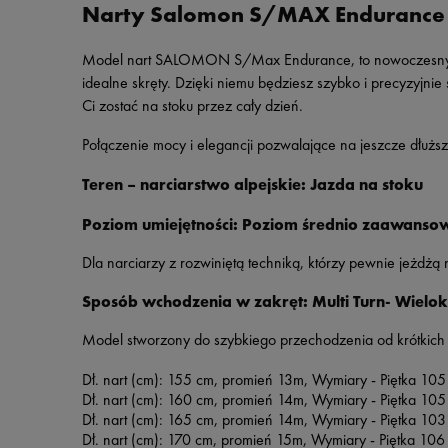
Narty Salomon S/MAX Endurance
Model nart SALOMON S/Max Endurance, to nowoczesny, in
idealne skręty. Dzięki niemu będziesz szybko i precyzyjni
Ci zostać na stoku przez cały dzień.
Połączenie mocy i elegancji pozwalające na jeszcze dłuż
Teren – narciarstwo alpejskie:
Jazda na stoku
Poziom umiejętności:
Poziom średnio zaawanso
Dla narciarzy z rozwiniętą techniką, którzy pewnie jeżdżą
Sposób wchodzenia w zakręt:
Multi Turn
- Wielok
Model stworzony do szybkiego przechodzenia od krótkich 
Dł. nart (cm): 155 cm, promień 13m,
Wymiary -
Piętka
105
Dł. nart (cm): 160 cm, promień 14m,
Wymiary -
Piętka
105
Dł. nart (cm): 165 cm, promień 14m,
Wymiary -
Piętka
103
Dł. nart (cm): 170 cm, promień 15m,
Wymiary -
Piętka
106