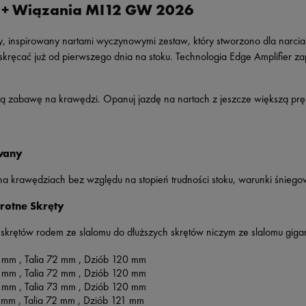
 + Wiązania MI12 GW 2026
spirowany nartami wyczynowymi zestaw, który stworzono dla narciarz
e skręcać już od pierwszego dnia na stoku. Technologia Edge Amplifier 
szą zabawę na krawędzi. Opanuj jazdę na nartach z jeszcze większą prę
wany
 na krawędziach bez względu na stopień trudności stoku, warunki śnieg
rotne Skręty
skrętów rodem ze slalomu do dłuższych skrętów niczym ze slalomu giga
 mm ,
Talia
72
mm ,
Dziób
120 mm
 mm ,
Talia
72
mm ,
Dziób
120 mm
 mm ,
Talia
73
mm ,
Dziób
120 mm
 mm ,
Talia
72
mm ,
Dziób
121 mm