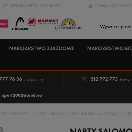
SZEROKA OFERTA PRODUKTÓW
GWARANCJA ZADOWO
NARCIARSTWO ZJAZDOWE
NARCIARSTWO B
 777 76 36
512 772 773
Stacjonarny
Reklam
sport2002@onet.eu
NARTY SALOMON
»
NARTY SALOMON S/MAX ENDURANCE + WIĄZANIA MI12
NARTY SALOMO