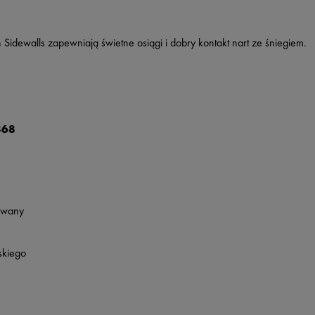
idewalls zapewniają świetne osiągi i dobry kontakt nart ze śniegiem.
868
owany
skiego