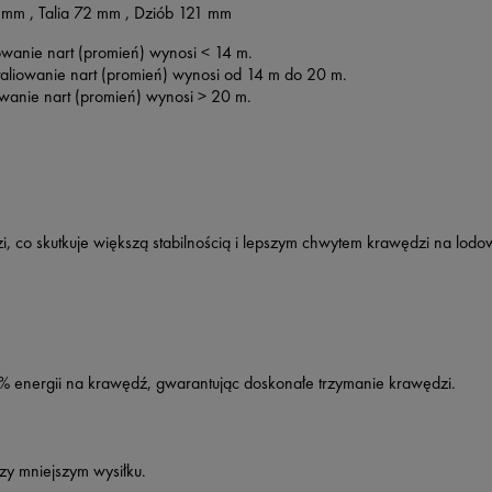
 mm ,
Talia
72
mm ,
Dziób
121 mm
owanie nart (promień) wynosi < 14 m.
aliowanie nart (promień) wynosi od 14 m do 20 m.
owanie nart (promień) wynosi > 20 m.
, co skutkuje większą stabilnością i lepszym chwytem krawędzi na lodow
% energii na krawędź, gwarantując doskonałe trzymanie krawędzi.
rzy mniejszym wysiłku.