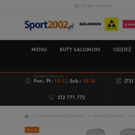
SZYBKA WYSYŁKA
MENU
BUTY SALOMON
ODZIEŻ
Pon.- Pt.:
10-17
, Sob.:
10-14
(75)
512 771 772
»
NARCIARSTWO ZJAZDOWE
»
NARTY ZJAZDOWE
»
Obniżka