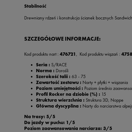
Stabilność
Drewniany rdzeń i konstrukcja ścianek bocznych Sandwich S
SZCZEGÓŁOWE INFORMACJE:
Kod produktu nart :
476721
, Kod produktu wiązań :
475
Seria :
S/RACE
Norma :
Dorośli
Szerokość talii :
63 - 75
Zawartość zestawu :
Narty + płytki + wiązania
Poziom umiejętności :
Poziom średnio zaawans
Profil Rocker na dziobie (%) :
15
Struktura wierzchnia :
Struktura 3D, Noppe
Główna dyscyplina :
Narty do narciarstwa alpej
Na trasy: 5/5
Do jazdy w puchu: 1/5
Poziom zaawansowania narciarza: 3/5