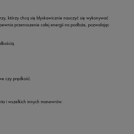
y, którzy chcą się błyskawicznie nauczyć się wykonywać
zapewnia przenoszenie całej energii na podłoże, pozwalając
dkością.
owe czy prędkość.
nta i wszelkich innych manewrów.