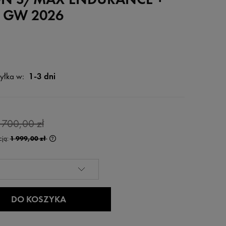
 GW 2026
yłka w:
1-3 dni
 700,00 zł
cją:
1 999,00 zł
 krócej niż 30 dni,
na od momentu,
rzedaży.
DO KOSZYKA