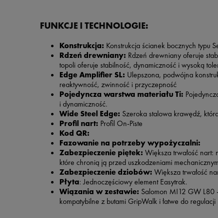
FUNKCJE I TECHNOLOGIE:
Konstrukcja:
Konstrukcja ścianek bocznych typu 
Rdzeń drewniany:
Rdzeń drewniany oferuje stabi
topoli oferuje stabilność, dynamiczność i wysoką to
Edge Amplifier SL:
Ulepszona, podwójna konstruk
reaktywność, zwinność i przyczepność
Pojedyncza warstwa materiału Ti:
Pojedyncza
i dynamiczność.
Wide Steel Edge:
Szeroka stalowa krawędź, która
Profil nart:
Profil On-Piste
Kod QR:
Fazowanie na potrzeby wypożyczalni:
Zabezpieczenie piętek:
Większa trwałość nart:
które chronią ją przed uszkodzeniami mechanicznymi
Zabezpieczenie dziobów:
Większa trwałość nar
Płyta
: Jednoczęściowy element Easytrak.
Wiązania w zestawie:
Salomon MI12 GW L80 - 
kompatybilne z butami GripWalk i łatwe do regulacji