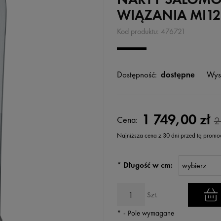
WIĄZANIA MI12
Kod produktu:
476721
Dostępność:
dostępne
Wys
1 749,00 zł
Cena:
2
Najniższa cena z 30 dni przed tą promo
Jeżeli produkt jest sprzedawany
*
Długość w cm:
wyświetlana jest najniższa ce
kiedy produkt pojawił się w sp
Szt.
*
- Pole wymagane