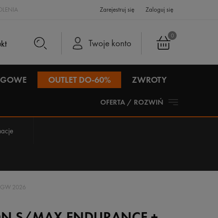
LENIA
Zarejestruj się
Zaloguj się
0
Twoje konto
IEGOWE
OUTLET DO-60%
ZWROTY
OFERTA / ROZWIŃ
acje
 GW 2026
N S/MAX ENDURANCE +