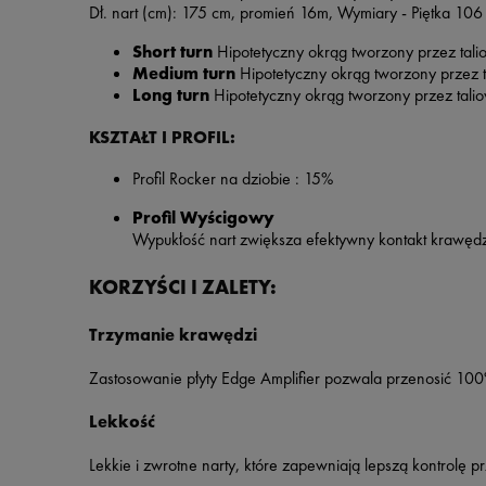
Dł. nart (cm): 175 cm, promień 16m,
Wymiary -
Piętka
106
Short turn
Hipotetyczny okrąg tworzony przez tali
Medium turn
Hipotetyczny okrąg tworzony przez t
Long turn
Hipotetyczny okrąg tworzony przez tali
KSZTAŁT I PROFIL:
Profil Rocker na dziobie : 15%
Profil Wyścigowy
Wypukłość nart zwiększa efektywny kontakt krawędzi
KORZYŚCI I ZALETY:
Trzymanie krawędzi
Zastosowanie płyty Edge Amplifier pozwala przenosić 100
Lekkość
Lekkie i zwrotne narty, które zapewniają lepszą kontrolę p