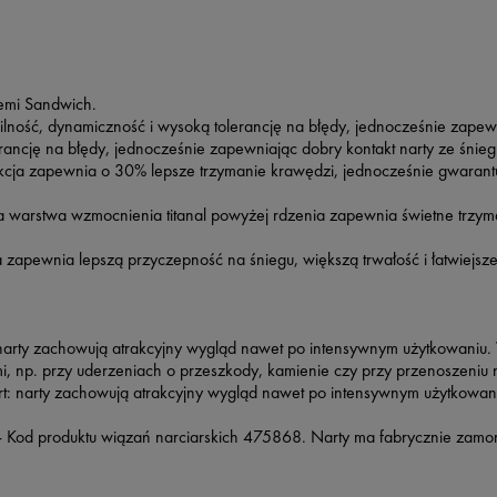
Semi Sandwich.
lność, dynamiczność i wysoką tolerancję na błędy, jednocześnie zapewn
lerancję na błędy, jednocześnie zapewniając dobry kontakt narty ze śnieg
cja zapewnia o 30% lepsze trzymanie krawędzi, jednocześnie gwarantu
 warstwa wzmocnienia titanal powyżej rdzenia zapewnia świetne trzym
 zapewnia lepszą przyczepność na śniegu, większą trwałość i łatwiejsz
 narty zachowują atrakcyjny wygląd nawet po intensywnym użytkowaniu.
, np. przy uderzeniach o przeszkody, kamienie czy przy przenoszeniu 
t: narty zachowują atrakcyjny wygląd nawet po intensywnym użytkowan
Kod produktu wiązań narciarskich 475868.
Narty ma fabrycznie zamo