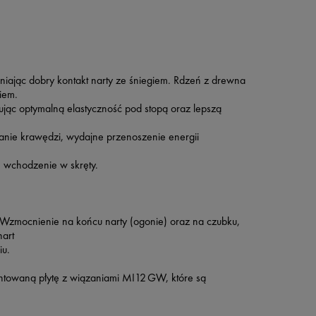
iając dobry kontakt narty ze śniegiem.
Rdzeń z drewna
iem.
jąc optymalną elastyczność pod stopą oraz lepszą
anie krawędzi, wydajne przenoszenie energii
e wchodzenie w skręty.
Wzmocnienie na końcu narty (ogonie) oraz na czubku,
nart
iu.
ntowaną płytę z wiązaniami MI12 GW, które są