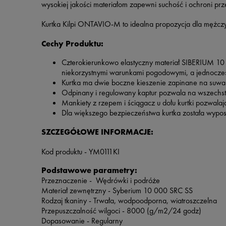
wysokiej jakości materiałom zapewni suchość i ochroni prz
Kurtka Kilpi ONTAVIO-M to idealna propozycja dla mężczyzn
Cechy Produktu:
Czterokierunkowo elastyczny materiał SIBERIUM
niekorzystnymi warunkami pogodowymi, a jednocześ
Kurtka ma dwie boczne kieszenie zapinane na suwak 
Odpinany i regulowany kaptur pozwala na wszechstr
Mankiety z rzepem i ściągacz u dołu kurtki pozwal
Dla większego bezpieczeństwa kurtka została wypo
SZCZEGÓŁOWE INFORMACJE:
Kod produktu - YM0111KI
Podstawowe parametry:
Przeznaczenie -
Wędrówki
i podróże
Materiał zewnętrzny - Syberium 10 000 SRC SS
Rodzaj tkaniny - Trwała, wodpoodporna, wiatroszczelna
Przepuszczalność wilgoci -
8000
(g/m2/24 godz)
Dopasowanie - Regularny