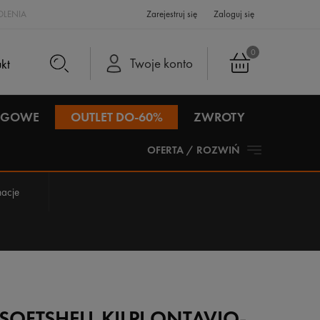
LENIA
Zarejestruj się
Zaloguj się
0
Twoje konto
IEGOWE
OUTLET DO-60%
ZWROTY
OFERTA / ROZWIŃ
acje
OFTSHELL KILPI ONTAVIO-