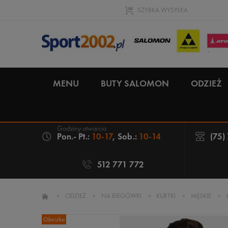
SZYBKA WYSYŁKA
MENU
BUTY SALOMON
ODZIEŻ
Pon.- Pt.:
10-17
, Sob.:
10-14
(75)
512 771 772
»
ODZIEŻ
»
NA BIEGÓWKI
»
KURTKI
»
MĘSKIE
»
Obniżka