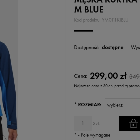
M BLUE
Kod produktu:
YM0111KIBLU
Dostępność:
dostępne
Wys
299,00 zł
Cena:
349
Najniższa cena z 30 dni przed tą promo
Jeżeli produkt jest sprzedawany k
*
ROZMIAR:
wyświetlana jest najniższa cena
kiedy produkt pojawił się w sprz
Szt.
*
- Pole wymagane