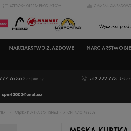
SZEROKA OFERTA PRODUKTÓW
GWARANCJA ZADOWO
NARCIARSTWO ZJAZDOWE
NARCIARSTWO B
 777 76 36
512 772 773
Stacjonarny
Reklam
sport2002@onet.eu
KILPI
»
MĘSKA KURTKA SOFTSHELL KILPI ONTAVIO-M BLUE
MĘSKA KURTKA S