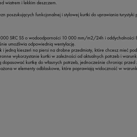
ed wiatrem i lekkim deszczem.
 poszukujących funkcjonalnej i stylowej kurtki do uprawiania turystyki 
 10 000 SRC SS o wodoodporności 10 000 mm/m2/24h i oddychalności
nie umożliwia odpowiednią wentylację.
i jedną kieszeń na piersi na drobne przedmioty, które chcesz mieć pod
onne wykorzystanie kurtki w zależności od aktualnych potrzeb i warun
ają dopasować kurtkę do własnych potrzeb, jednocześnie chroniąc przed
sażona w elementy odblaskowe, które poprawiają widoczność w warunka