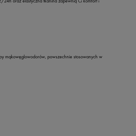
4h oraz elastyczna tkanina zapewnią Ci komfort i
 z grupy mąkowęglowodorów, powszechnie stosowanych w