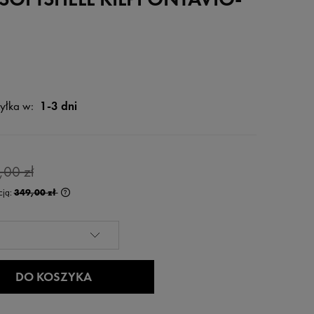
yłka w:
1-3 dni
,00 zł
cją:
349,00 zł
rócej niż 30 dni,
 od momentu,
edaży.
DO KOSZYKA