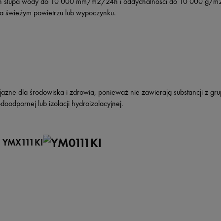
h słupa wody do 10 000 mm/m2/24h i oddychalności do 10 000 g/m2/2
a świeżym powietrzu lub wypoczynku.
rzyjazne dla środowiska i zdrowia, ponieważ nie zawierają substancji
doodpornej lub izolacji hydroizolacyjnej.
 YMX111KI