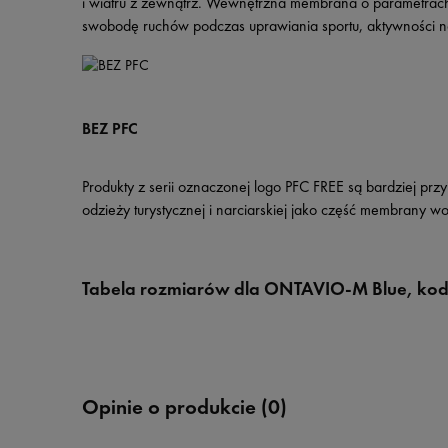
i wiatru z zewnątrz. Wewnętrzna membrana o parametrac
swobodę ruchów podczas uprawiania sportu, aktywności n
BEZ PFC
Produkty z serii oznaczonej logo PFC FREE są bardziej p
odzieży turystycznej i narciarskiej jako część membrany wo
Tabela rozmiarów
dla ONTAVIO-M Blue,
kod
Opinie o produkcie (0)