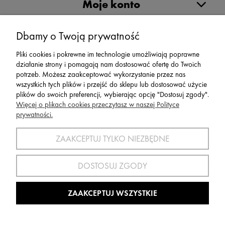
Moje konto
Dbamy o Twoją prywatność
Serwis
Pliki cookies i pokrewne im technologie umożliwiają poprawne
działanie strony i pomagają nam dostosować ofertę do Twoich
Zwroty,Reklamacje Wymiany
potrzeb. Możesz zaakceptować wykorzystanie przez nas
wszystkich tych plików i przejść do sklepu lub dostosować użycie
plików do swoich preferencji, wybierając opcję "Dostosuj zgody".
Więcej o plikach cookies przeczytasz w naszej Polityce
prywatności.
SPORT 2002 ||
ul. Flisaków 10, 58-500 Jelenia Góra woj.
dolnośląskie, NIP: 611-24-66-379 || E-
ZAAKCEPTUJ TYLKO NIEZBĘDNE
mail:
sport2002@onet.eu
tel:
(75) 777 76 36
DOSTOSUJ ZGODY
Wszelkie Prawa Zastrzeżone © 2022 Sport2002.pl
Wdrożenie:
Agencja Interaktywna
DesignOrka
|
Sklep Shoper.pl
ZAAKCEPTUJ WSZYSTKIE