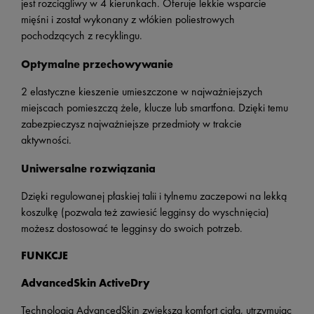
jest rozciągliwy w 4 kierunkach. Oferuje lekkie wsparcie
mięśni i został wykonany z włókien poliestrowych
pochodzących z recyklingu.
Optymalne przechowywanie
2 elastyczne kieszenie umieszczone w najważniejszych
miejscach pomieszczą żele, klucze lub smartfona. Dzięki temu
zabezpieczysz najważniejsze przedmioty w trakcie
aktywności.
Uniwersalne rozwiązania
Dzięki regulowanej płaskiej talii i tylnemu zaczepowi na lekką
koszulkę (pozwala też zawiesić legginsy do wyschnięcia)
możesz dostosować te legginsy do swoich potrzeb.
FUNKCJE
AdvancedSkin ActiveDry
Technologia AdvancedSkin zwiększa komfort ciała, utrzymując