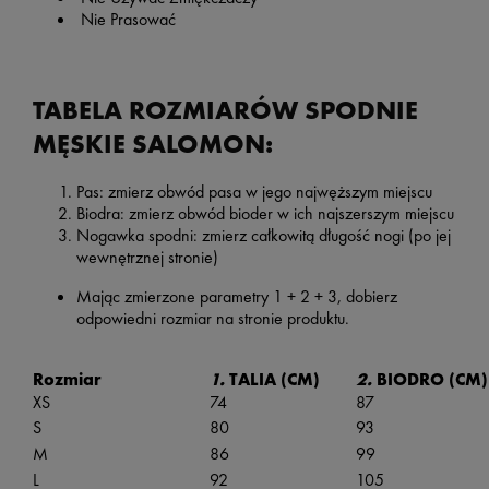
Nie Prasować
TABELA ROZMIARÓW SPODNIE
MĘSKIE SALOMON:
Pas: zmierz obwód pasa w jego najwęższym miejscu
Biodra: zmierz obwód bioder w ich najszerszym miejscu
Nogawka spodni: zmierz całkowitą długość nogi (po jej
wewnętrznej stronie)
Mając zmierzone parametry 1 + 2 + 3, dobierz
odpowiedni rozmiar na stronie produktu.
Rozmiar
1.
TALIA (CM)
2.
BIODRO (CM)
XS
74
87
S
80
93
M
86
99
L
92
105