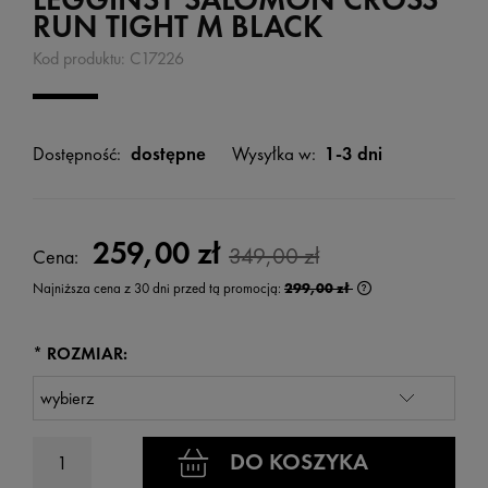
RUN TIGHT M BLACK
Kod produktu:
C17226
Dostępność:
dostępne
Wysyłka w:
1-3 dni
259,00 zł
349,00 zł
Cena:
Najniższa cena z 30 dni przed tą promocją:
299,00 zł
Jeżeli produkt jest
wyświetlana jest n
kiedy produkt pojaw
*
ROZMIAR:
DO KOSZYKA