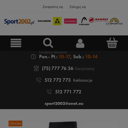
Zarejestruj się
Zaloguj się
Pon.- Pt.:
10-17
, Sob.:
10-14
(75) 777 76 36
Stacjonarny
512 772 773
Reklamacje
512 771 772
sport2002@onet.eu
Obniżka