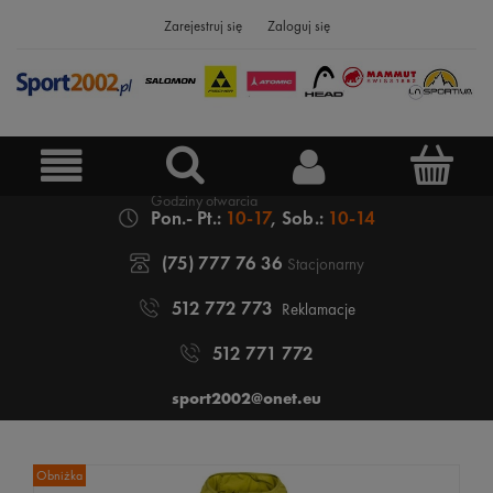
Zarejestruj się
Zaloguj się
Pon.- Pt.:
10-17
, Sob.:
10-14
(75) 777 76 36
Stacjonarny
512 772 773
Reklamacje
512 771 772
sport2002@onet.eu
Obniżka