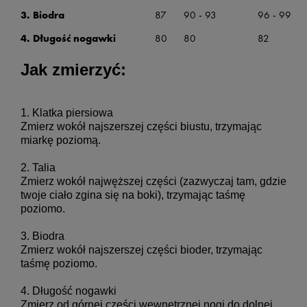
3. Biodra
87
90 - 93
96 - 99
4. Długość nogawki
80
80
82
Jak zmierzyć:
1. Klatka piersiowa

Zmierz wokół najszerszej części biustu, trzymając 
miarkę poziomą.

2. Talia

Zmierz wokół najwęższej części (zazwyczaj tam, gdzie 
twoje ciało zgina się na boki), trzymając taśmę 
poziomo.

3. Biodra

Zmierz wokół najszerszej części bioder, trzymając 
taśmę poziomo.

4. Długość nogawki

Zmierz od górnej części wewnętrznej nogi do dolnej 