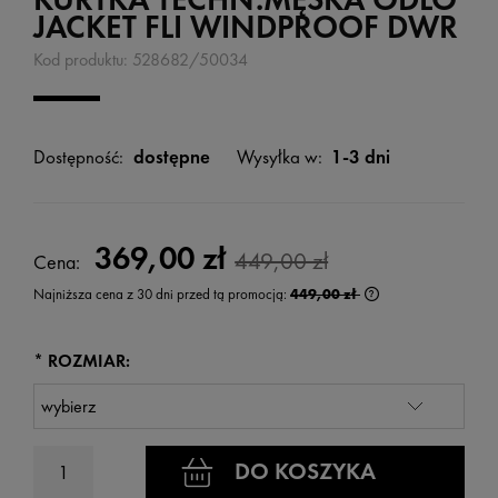
JACKET FLI WINDPROOF DWR
Kod produktu:
528682/50034
Dostępność:
dostępne
Wysyłka w:
1-3 dni
369,00 zł
449,00 zł
Cena:
Najniższa cena z 30 dni przed tą promocją:
449,00 zł
Jeżeli produkt jest
wyświetlana jest n
kiedy produkt pojaw
*
ROZMIAR:
DO KOSZYKA