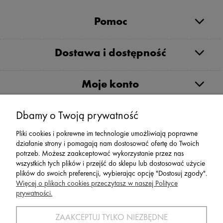
Pomoc
Dostawa i dostępność
Moje konto
Serwis
Dbamy o Twoją prywatność
Pliki cookies i pokrewne im technologie umożliwiają poprawne
Zwroty,Reklamacje Wymiany
działanie strony i pomagają nam dostosować ofertę do Twoich
potrzeb. Możesz zaakceptować wykorzystanie przez nas
wszystkich tych plików i przejść do sklepu lub dostosować użycie
plików do swoich preferencji, wybierając opcję "Dostosuj zgody".
Więcej o plikach cookies przeczytasz w naszej Polityce
prywatności.
SPORT 2002 ||
ul. Flisaków 10, 58-500 Jelenia Góra woj.
dolnośląskie, NIP: 611-24-66-379 || E-
ZAAKCEPTUJ TYLKO NIEZBĘDNE
mail:
sport2002@onet.eu
tel:
(75) 777 76 36