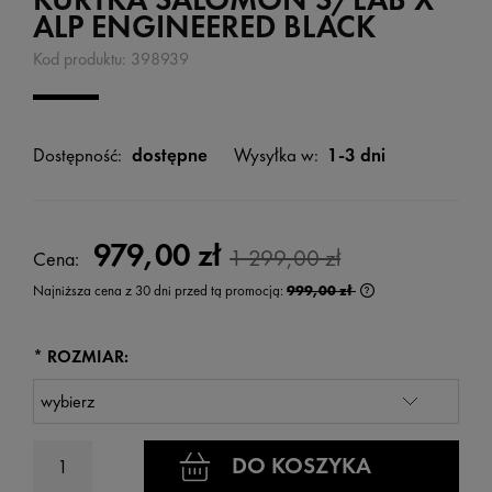
ALP ENGINEERED BLACK
Kod produktu:
398939
Dostępność:
dostępne
Wysyłka w:
1-3 dni
979,00 zł
1 299,00 zł
Cena:
Najniższa cena z 30 dni przed tą promocją:
999,00 zł
Jeżeli produkt jest
wyświetlana jest n
kiedy produkt pojaw
*
ROZMIAR:
DO KOSZYKA