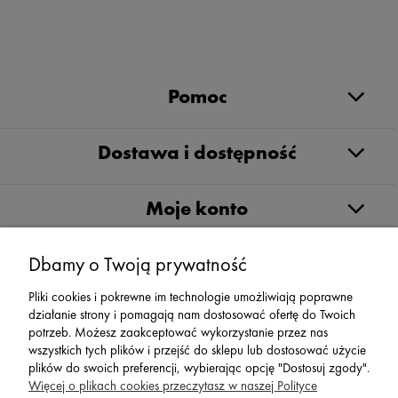
Pomoc
Dostawa i dostępność
Moje konto
Dbamy o Twoją prywatność
Serwis
Pliki cookies i pokrewne im technologie umożliwiają poprawne
działanie strony i pomagają nam dostosować ofertę do Twoich
Zwroty,Reklamacje Wymiany
potrzeb. Możesz zaakceptować wykorzystanie przez nas
wszystkich tych plików i przejść do sklepu lub dostosować użycie
plików do swoich preferencji, wybierając opcję "Dostosuj zgody".
Więcej o plikach cookies przeczytasz w naszej Polityce