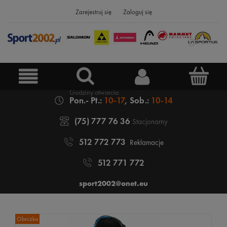
Zarejestruj się
Zaloguj się
Pon.- Pt.:
10-17
, Sob.:
10-14
(75) 777 76 36
Stacjonarny
512 772 773
Reklamacje
512 771 772
sport2002@onet.eu
Obniżka