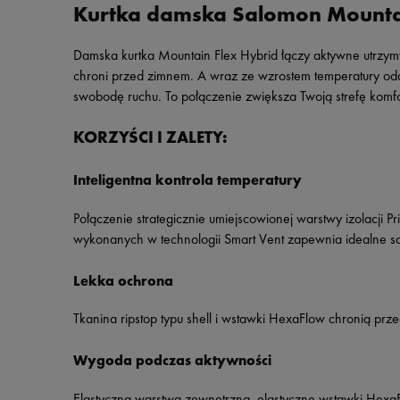
Kurtka damska Salomon Mounta
Damska kurtka Mountain Flex Hybrid łączy aktywne utrzymy
chroni przed zimnem. A wraz ze wzrostem temperatury od
swobodę ruchu. To połączenie zwiększa Twoją strefę komf
KORZYŚCI I ZALETY:
Inteligentna kontrola temperatury
P
ołączenie strategicznie umiejscowionej warstwy izolacji
wykonanych w technologii Smart Vent zapewnia idealne s
Lekka ochrona
T
kanina ripstop typu shell i wstawki HexaFlow chronią prz
Wygoda podczas aktywności
E
lastyczna warstwa zewnętrzna, elastyczne wstawki HexaF