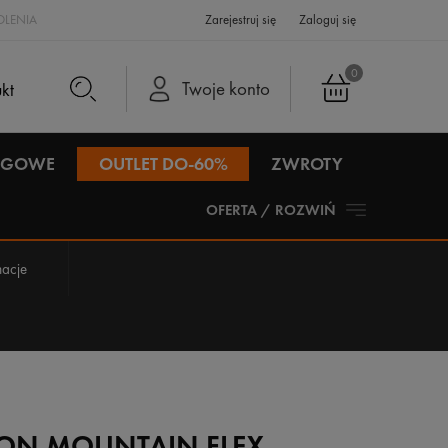
LENIA
Zarejestruj się
Zaloguj się
0
Twoje konto
IEGOWE
OUTLET DO-60%
ZWROTY
OFERTA / ROZWIŃ
acje
ON MOUNTAIN FLEX