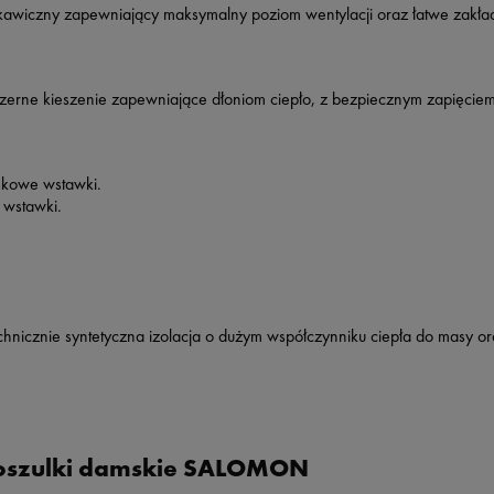
kawiczny zapewniający maksymalny poziom wentylacji oraz łatwe zakła
erne kieszenie zapewniające dłoniom ciepło, z bezpiecznym zapięcie
skowe wstawki.
 wstawki.
nicznie syntetyczna izolacja o dużym współczynniku ciepła do masy ora
koszulki damskie SALOMON