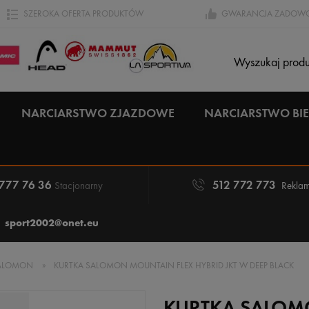
SZEROKA OFERTA PRODUKTÓW
GWARANCJA ZADOWO
NARCIARSTWO ZJAZDOWE
NARCIARSTWO B
 777 76 36
512 772 773
Stacjonarny
Reklam
sport2002@onet.eu
ALOMON
»
KURTKA SALOMON MOUNTAIN FLEX HYBRID JKT W DEEP BLACK
KURTKA SALOM