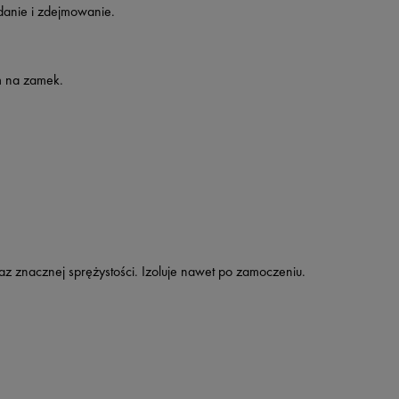
danie i zdejmowanie.
m na zamek.
z znacznej sprężystości. Izoluje nawet po zamoczeniu.