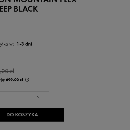
EEP BLACK
yłka w:
1-3 dni
,00 zł
cją:
699,00 zł
rócej niż 30 dni,
 od momentu,
edaży.
DO KOSZYKA