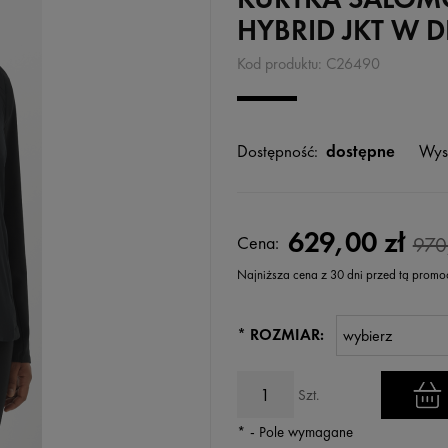
HYBRID JKT W D
Kod produktu:
C26490
Dostępność:
dostępne
Wys
629,00 zł
Cena:
970
Najniższa cena z 30 dni przed tą promo
Jeżeli produkt jest sprzedawany k
*
ROZMIAR:
wyświetlana jest najniższa cena
kiedy produkt pojawił się w sprz
Szt.
*
- Pole wymagane