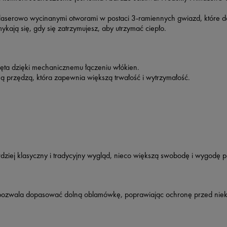
z laserowo wycinanymi otworami w postaci 3-ramiennych gwiazd, które do
kają się, gdy się zatrzymujesz, aby utrzymać ciepło.
ięta dzięki mechanicznemu łączeniu włókien.
ą przędzą, która zapewnia większą trwałość i wytrzymałość.
rdziej klasyczny i tradycyjny wygląd, nieco większą swobodę i wygodę 
pozwala dopasować dolną oblamówkę, poprawiając ochronę przed niek