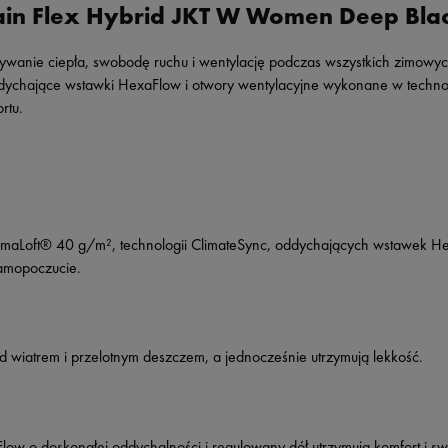
in Flex Hybrid JKT W Women Deep Bla
wanie ciepła, swobodę ruchu i wentylację podczas wszystkich zimowych
dychające wstawki HexaFlow i otwory wentylacyjne wykonane w technolo
or
tu.
 PrimaLoft® 40 g/m², technologii ClimateSync, oddychających wstawek 
amopoczucie.
ed wiatrem i przelotnym deszczem, a jednocześnie utrzymują lekkość.
low o doskonałej oddychalności i regulowany dół utrzymują komfort i 