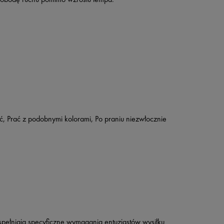
 Prać z podobnymi kolorami, Po praniu niezwłocznie
® spełniają specyficzne wymagania entuzjastów wysiłku