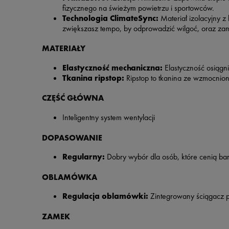
fizycznego na świeżym powietrzu i sportowców.
Technologia ClimateSync:
Materiał izolacyjny 
zwiększasz tempo, by odprowadzić wilgoć, oraz zamy
MATERIAŁY
Elastyczność mechaniczna:
Elastyczność osiągn
Tkanina ripstop:
Ripstop to tkanina ze wzmocnion
CZĘŚĆ GŁÓWNA
Inteligentny system wentylacji
DOPASOWANIE
Regularny:
Dobry wybór dla osób, które cenią ba
OBLAMÓWKA
Regulacja oblamówki:
Zintegrowany ściągacz 
ZAMEK