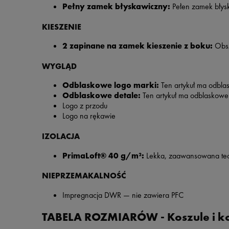
Pełny zamek błyskawiczny:
Pełen zamek błys
KIESZENIE
2 zapinane na zamek kieszenie z boku:
Obsz
WYGLĄD
Odblaskowe logo marki:
Ten artykuł ma odbla
Odblaskowe detale:
Ten artykuł ma odblaskowe
Logo z przodu
Logo na rękawie
IZOLACJA
PrimaLoft® 40 g/m²:
Lekka, zaawansowana tech
NIEPRZEMAKALNOŚĆ
Impregnacja DWR — nie zawiera PFC
TABELA ROZMIARÓW - Koszule i 