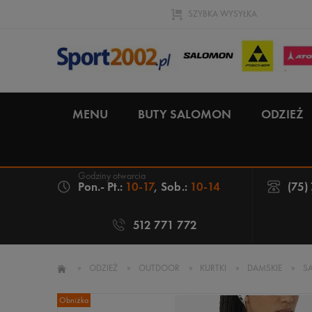
SZYBKA WYSYŁKA
MENU
BUTY SALOMON
ODZIEŻ
Pon.- Pt.:
10-17
, Sob.:
10-14
(75)
512 771 772
»
ODZIEŻ
»
OUTDOOR
»
KURTKI
»
DAMSKIE
»
S
Obniżka