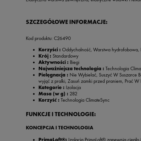
SZCZEGÓŁOWE INFORMACJE:
Kod produktu:
C26490
Korzyści :
Oddychalność, Warstwa hydrofobowa, I
Krój :
Standardowy
Aktywności :
Biegi
Najważniejsza technologia :
Technologia Clima
Pielęgnacja :
Nie Wybielać, Suszyć W Suszarce B
wyjąć z pralki, Zasuń zamki przed praniem, Prać 
Kategorie :
Izolacja
Masa (w g) :
282
Korzyść :
Technologia ClimateSync
FUNKCJE I TECHNOLOGIE:
KONCEPCJA I TECHNOLOGIA
PrimaLoft®:
Izolacja PrimaLoft® zapewnia ciepło 