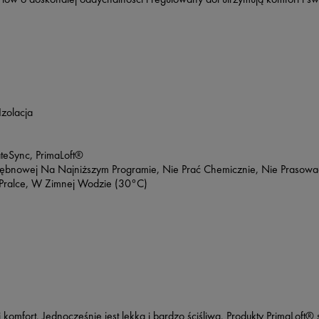
zolacja
teSync, PrimaLoft®
ębnowej Na Najniższym Programie, Nie Prać Chemicznie, Nie Prasować,
W Pralce, W Zimnej Wodzie (30°C)
i komfort. Jednocześnie jest lekka i bardzo ściśliwa. Produkty PrimaLoft