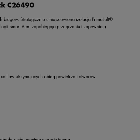
ck C26490
 biegów. Strategicznie umiejscowiona izolacja PrimaLoft®
gii Smart Vent zapobiegają przegrzaniu i zapewniają
HexaFlow utrzymujących obieg powietrza i otworów
swobodę ruchu pomimo wzrostu tempa.