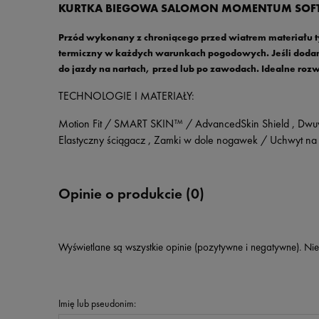
KURTKA BIEGOWA SALOMON MOMENTUM SOFTSH
Przód wykonany z chroniącego przed wiatrem materiału ty
termiczny w każdych warunkach pogodowych. Jeśli dodamy
do jazdy na nartach, przed lub po zawodach. Idealne rozw
TECHNOLOGIE I MATERIAŁY:
Motion Fit / SMART SKIN™ / AdvancedSkin Shield , Dwuwars
Elastyczny ściągacz , Zamki w dole nogawek / Uchwyt na p
Opinie o produkcie (0)
Wyświetlane są wszystkie opinie (pozytywne i negatywne). Nie
Imię lub pseudonim: