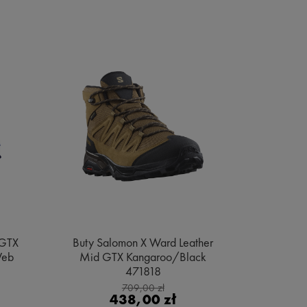
 GTX
Buty Salomon X Ward Leather
Buty Sa
Web
Mid GTX Kangaroo/Black
Gore
471818
Bl
709,00 zł
438,00 zł