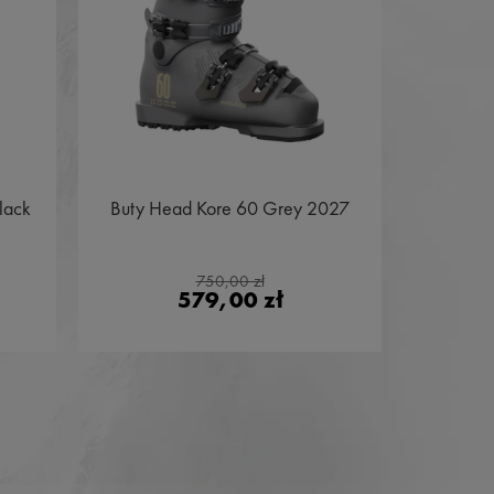
lack
Buty Head Kore 60 Grey 2027
Buty Sa
W Beac
750,00 zł
579,00 zł