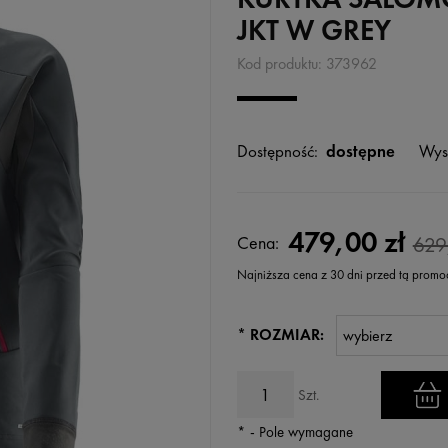
JKT W GREY
Kod produktu:
373962
Dostępność:
dostępne
Wys
479,00 zł
Cena:
629
Najniższa cena z 30 dni przed tą promo
Jeżeli produkt jest sprzedawany k
*
ROZMIAR:
wyświetlana jest najniższa cena
kiedy produkt pojawił się w sprz
Szt.
*
- Pole wymagane