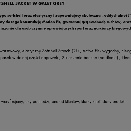
ELL JACKET W GALET GREY
pu softshell oraz elastyczny i zapewniający skuteczną „oddychalność”
 do tego konstrukcję Motion Fit, gwarantującą swobodę ruchów, oraz 
iazanie dla osób czynnie uprawiajacych sport oraz narciarzy biegowyc
twowy, elastyczny Softshell Stretch (2L) , Active Fit - wygodny, nieo
asek w dolnej części nogawek , 2 kieszenie boczne (na dłonie) , Elemen
 weryfikujemy, czy pochodzą one od klientów, którzy kupili dany produkt.