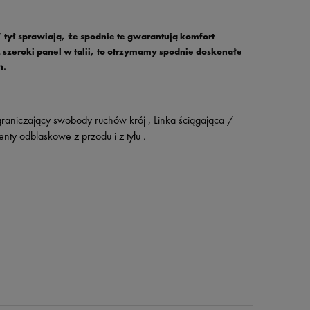
 tył sprawiają, że spodnie te gwarantują komfort
szeroki panel w talii, to otrzymamy spodnie doskonałe
h.
graniczający swobody ruchów krój , Linka ściągająca /
ty odblaskowe z przodu i z tyłu .