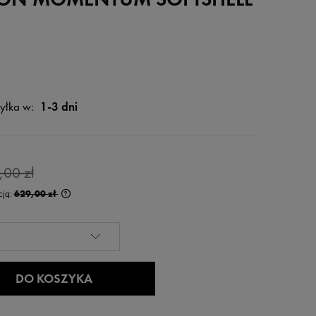
yłka w:
1-3 dni
,00 zł
cją:
629,00 zł
rócej niż 30 dni,
 od momentu,
edaży.
DO KOSZYKA