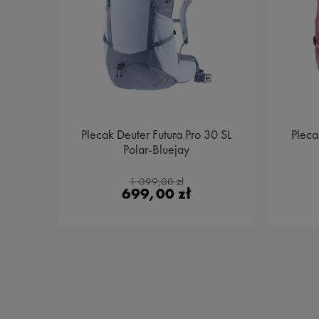
 32
Plecak Deuter Futura Pro 30 SL
Pleca
Polar-Bluejay
1 099,00 zł
699,00 zł