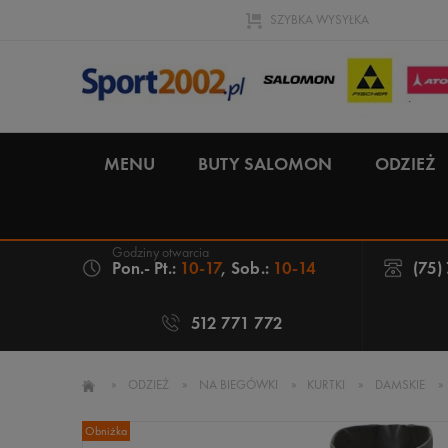
SZYBKA WYSYŁKA
MENU
BUTY SALOMON
ODZIEŻ
Pon.- Pt.:
10-17
, Sob.:
10-14
(75)
512 771 772
»
ODZIEŻ
»
NA BIEGÓWKI
»
KURTKI
»
DAMSKIE
»
Obniżka