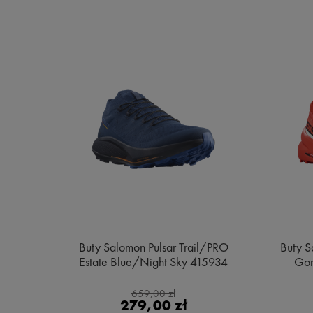
e MID
Buty Salomon Pulsar Trail/PRO
Buty S
ge
Estate Blue/Night Sky 415934
Gor
659,00 zł
279,00 zł