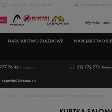
SZEROKA OFERTA PRODUKTÓW
GWARANCJA ZADOWO
NARCIARSTWO ZJAZDOWE
NARCIARSTWO B
 777 76 36
512 772 773
Stacjonarny
Reklam
sport2002@onet.eu
SALOMON
»
KURTKA SALOMON MOMENTUM SOFTSHELL JKT W GREY
KURTKA SALOM