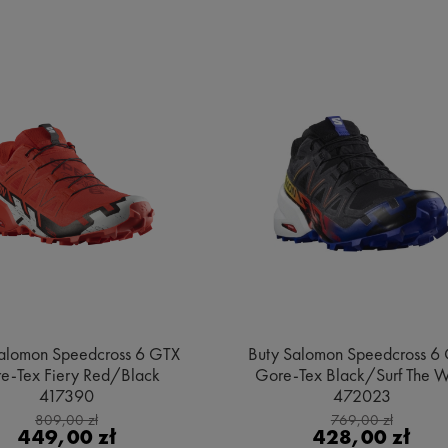
alomon Speedcross 6 GTX
Buty Salomon Speedcross 6
e-Tex Fiery Red/Black
Gore-Tex Black/Surf The 
417390
472023
809,00 zł
769,00 zł
449,00 zł
428,00 zł