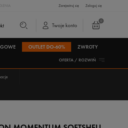
LENIA
Zarejestruj się
Zaloguj się
0
Twoje konto
IEGOWE
OUTLET DO-60%
ZWROTY
OFERTA / ROZWIŃ
acje
ON MOMENTUM SOFTSHELL