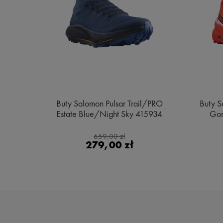
e MID
Buty Salomon Pulsar Trail/PRO
Buty S
ge
Estate Blue/Night Sky 415934
Gor
659,00 zł
279,00 zł