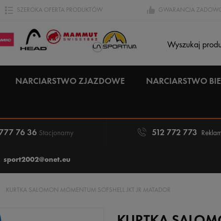
SZEROKA OFERTA PRODUKTÓW
GWARANCJA ZADOWO
NARCIARSTWO ZJAZDOWE
NARCIARSTWO B
 777 76 36
512 772 773
Stacjonarny
Reklam
sport2002@onet.eu
»
KURTKA SALOMON MOMENTUM SOFSHELL JKT JR MATADOR
KURTKA SALOM