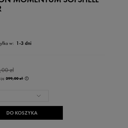
R
yłka w:
1-3 dni
,00 zł
cją:
299,00 zł
rócej niż 30 dni,
 od momentu,
edaży.
DO KOSZYKA