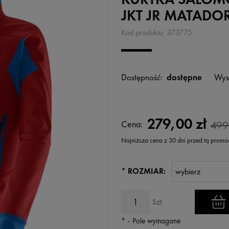
JKT JR MATADO
Kod produktu:
373775
Dostępność:
dostępne
Wys
279,00 zł
Cena:
499
Najniższa cena z 30 dni przed tą promo
Jeżeli produkt jest sprzedawany k
*
ROZMIAR:
wyświetlana jest najniższa cena
kiedy produkt pojawił się w sprz
Szt.
*
- Pole wymagane