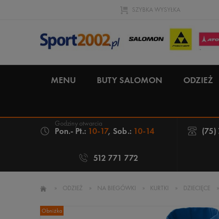
SZYBKA WYSYŁKA
MENU
BUTY SALOMON
ODZIEŻ
Pon.- Pt.:
10-17
, Sob.:
10-14
(75)
512 771 772
»
ODZIEŻ
»
NA BIEGÓWKI
»
KURTKI
»
DZIECIĘCE
Obniżka