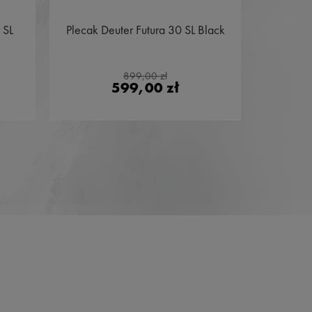
 SL
Plecak Deuter Futura 30 SL Black
Buty H
899,00 zł
599,00 zł