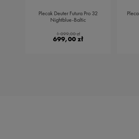
Plecak Deuter Futura Pro 32
Pleca
e 4
Nightblue-Baltic
4
1 099,00 zł
699,00 zł