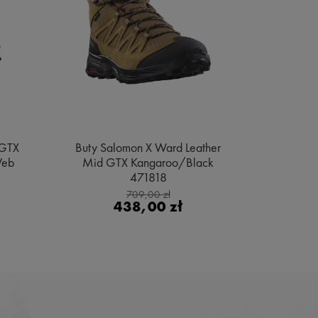
 GTX
Buty Salomon X Ward Leather
Buty Sa
Web
Mid GTX Kangaroo/Black
Gore
471818
Bl
709,00 zł
438,00 zł