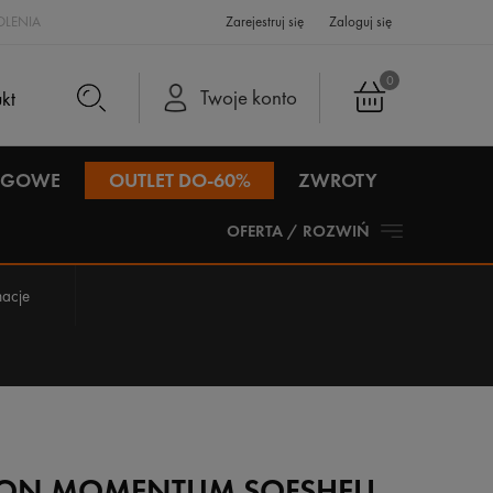
LENIA
Zarejestruj się
Zaloguj się
0
Twoje konto
IEGOWE
OUTLET DO-60%
ZWROTY
OFERTA / ROZWIŃ
acje
ON MOMENTUM SOFSHELL