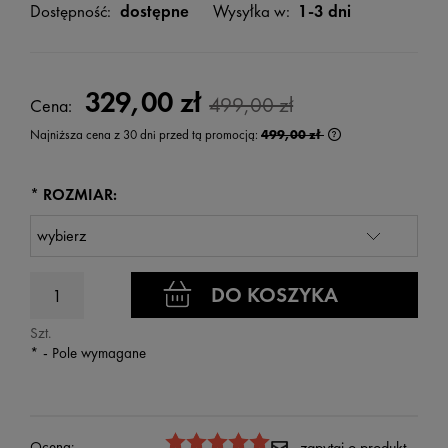
Dostępność:
dostępne
Wysyłka w:
1-3 dni
329,00 zł
499,00 zł
Cena:
Najniższa cena z 30 dni przed tą promocją:
499,00 zł
Jeżeli produkt jest
wyświetlana jest n
kiedy produkt pojaw
*
ROZMIAR:
DO KOSZYKA
Szt.
*
- Pole wymagane
Ocena:
zapytaj o produkt