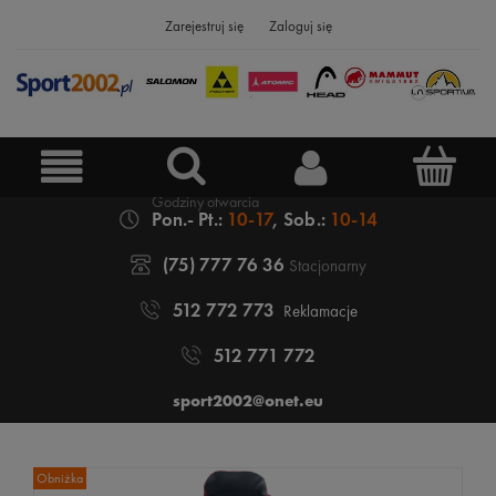
Zarejestruj się
Zaloguj się
Pon.- Pt.:
10-17
, Sob.:
10-14
(75) 777 76 36
Stacjonarny
512 772 773
Reklamacje
512 771 772
sport2002@onet.eu
Obniżka