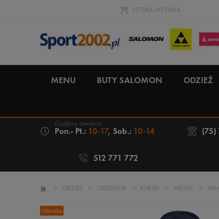
SZYBKA WYSYŁKA
MENU
BUTY SALOMON
ODZIEŻ
Pon.- Pt.:
10-17
, Sob.:
10-14
(75)
512 771 772
»
ODZIEŻ
»
OUTDOOR
»
KURTKI
»
MĘSKIE
»
MA
Obniżka