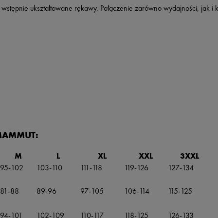
, wstępnie ukształtowane rękawy. Połączenie zarówno wydajności, jak i 
 MAMMUT:
M
L
XL
XXL
3XXL
95-102
103-110
111-118
119-126
127-134
81-88
89-96
97-105
106-114
115-125
94-101
102-109
110-117
118-125
126-133