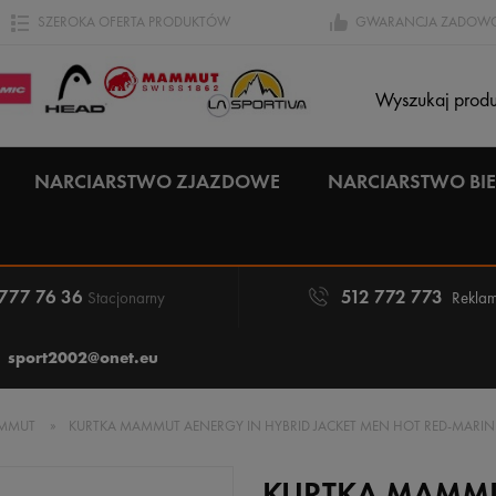
SZEROKA OFERTA PRODUKTÓW
GWARANCJA ZADOWO
NARCIARSTWO ZJAZDOWE
NARCIARSTWO B
 777 76 36
512 772 773
Stacjonarny
Reklam
sport2002@onet.eu
MMUT
»
KURTKA MAMMUT AENERGY IN HYBRID JACKET MEN HOT RED-MARIN
KURTKA MAMMU