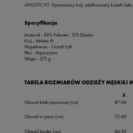
ATHLETIC FIT- Dynamiczny krój, zdefiniowany kształt ciała
Specyfikacja
Materiał - 88% Poliester, 12% Elastan
Krój - Athletic fit
Wypełnienie - Octa® Loft
Płeć - Mężczyzna
Waga - 275 g
TABELA ROZMIARÓW ODZIEŻY MĘSKIEJ
S
Obwód klatki piersiowej (cm)
87-94
Obwód w pasie (cm)
73-80
Obwód bioder (cm)
86-93