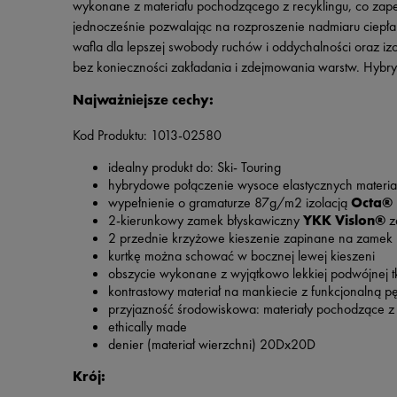
wykonane z materiału pochodzącego z recyklingu, co zap
jednocześnie pozwalając na rozproszenie nadmiaru ciepła w
wafla dla lepszej swobody ruchów i oddychalności oraz izo
bez konieczności zakładania i zdejmowania warstw. Hybry
Najważniejsze cechy:
Kod Produktu: 1013-02580
idealny produkt do: Ski- Touring
hybrydowe połączenie wysoce elastycznych materia
wypełnienie o gramaturze 87g/m2 izolacją
Octa® 
2-kierunkowy zamek błyskawiczny
YKK Vislon®
z
2 przednie krzyżowe kieszenie zapinane na zamek
kurtkę można schować w bocznej lewej kieszeni
obszycie wykonane z wyjątkowo lekkiej podwójnej t
kontrastowy materiał na mankiecie z funkcjonalną pę
przyjazność środowiskowa: materiały pochodzące z 
ethically made
denier (materiał wierzchni) 20Dx20D
Krój: