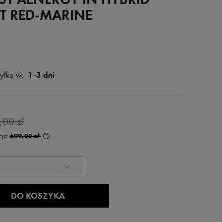
T RED-MARINE
yłka w:
1-3 dni
,00 zł
cją:
699,00 zł
rócej niż 30 dni,
 od momentu,
edaży.
DO KOSZYKA