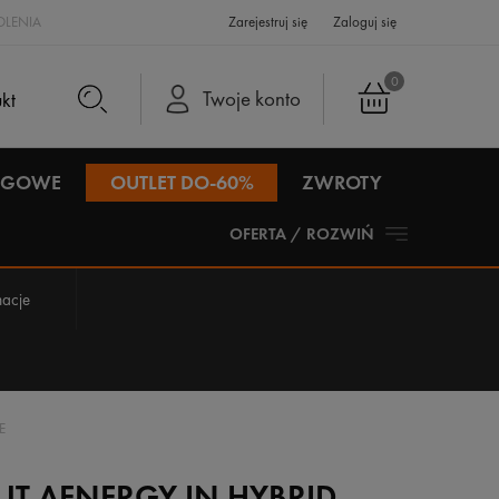
LENIA
Zarejestruj się
Zaloguj się
0
Twoje konto
IEGOWE
OUTLET DO-60%
ZWROTY
OFERTA / ROZWIŃ
acje
E
T AENERGY IN HYBRID