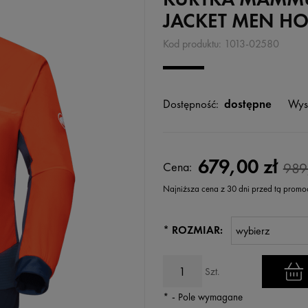
JACKET MEN HO
Kod produktu:
1013-02580
Dostępność:
dostępne
Wys
679,00 zł
Cena:
989
Najniższa cena z 30 dni przed tą promo
Jeżeli produkt jest sprzedawany k
*
ROZMIAR:
wyświetlana jest najniższa cena
kiedy produkt pojawił się w sprz
Szt.
*
- Pole wymagane