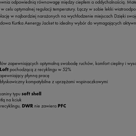
ewnia odpowiednią równowagę między ciepłem a oddychalnością. Materi
 celu optymalnej regulacji temperatury. Łączy w sobie lekki wiatroodpor
lację w najbardziej narażonych na wychłodzenie miejscach Dzięki swojej
dowa Kurtka Aenergy Jacket to idealny wybór do wymagających aktywno
łów zapewniających optymalną swobodę ruchów, komfort cieplny i wys
Loft
pochodzącą z recyklingu w 52%
apewniający płynną pracę
 błyskawiczny kompatybilne z uprzężami wspinaczkowymi
kaniny typu
soft shell
tlą na kciuk
recyklingu,
DWR
nie zawiera
PFC