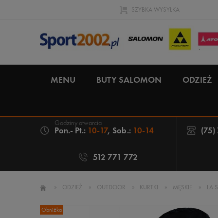
SZYBKA WYSYŁKA
MENU
BUTY SALOMON
ODZIEŻ
Pon.- Pt.:
10-17
, Sob.:
10-14
(75)
512 771 772
»
ODZIEŻ
»
OUTDOOR
»
KURTKI
»
MĘSKIE
»
LA 
Obniżka