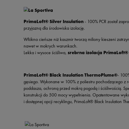
PrimaLoft® Silver Insulation
- 100% PCR został zapro
przyjazną dla środowiska izolację.
Włókna cieńsze niż kaszmir tworzą miliony kieszeni zatr
nawet w mokrych warunkach.
Lekka i wysoce ściśliwa,
srebrna izolacja PrimaLoft®
PrimaLoft® Black Insulation ThermoPlume®
- 100%
gęsiego. Wykonane w 100% z poliestru pochodzącego z re
poddasza, ochroną przed mokrą pogodą i ściśliwością. Sp
konstrukcji do 500 mocy wypełnienia. Opatentowane wyko
i dostępnej opcji recyklingu, PrimaLoft® Black Insulatio