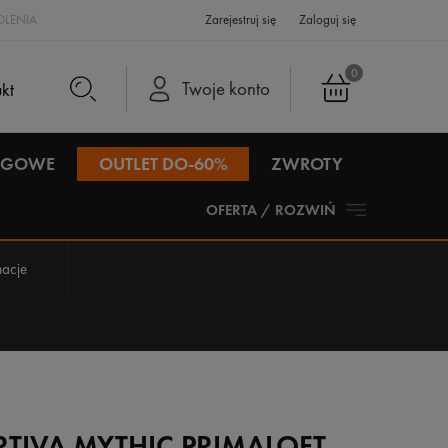
LENIA
Zarejestruj się
Zaloguj się
0
Twoje konto
IEGOWE
OUTLET DO-60%
ZWROTY
OFERTA / ROZWIŃ
acje
RTIVA MYTHIC PRIMALOFT