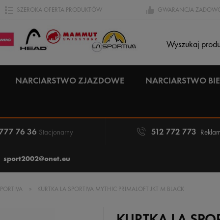
SZEROKA OFERTA PRODUKTÓW
GWARANCJA ZADOWO
NARCIARSTWO ZJAZDOWE
NARCIARSTWO B
 777 76 36
512 772 773
Stacjonarny
Reklam
sport2002@onet.eu
SPORTIVA
»
KURTKA LA SPORTIVA MYTHIC PRIMALOFT JKT M BLACK
KURTKA LA SPO