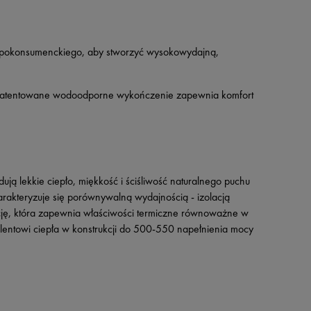
gu pokonsumenckiego, aby stworzyć wysokowydajną,
 a opatentowane wodoodporne wykończenie zapewnia komfort
ują lekkie ciepło, miękkość i ściśliwość naturalnego puchu
akteryzuje się porównywalną wydajnością - izolacją
ację, która zapewnia właściwości termiczne równoważne w
entowi ciepła w konstrukcji do 500-550 napełnienia mocy