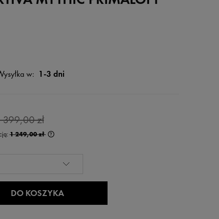
Wysyłka w:
1-3 dni
 399,00 zł
cją:
1 249,00 zł
 krócej niż 30 dni,
na od momentu,
rzedaży.
DO KOSZYKA