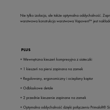
Nie tylko izolacja, ale także optymalna oddychalność. Zap
warstwowa konstrukcja warstwowa Vapovent™ jest nakładan
PLUS
+ Wewnętrzna kieszeń kompresyjna z siateczki
+ 1 kieszeń na piersi zapinana na zamek
+ Regulowany, ergonomiczny i ocieplany kaptur
+ Odblaskowe detale
+ 2 przednie kieszenie zapinane na zamek
+ Optymalna oddychalność dzięki połączeniu Primaloft® Sil