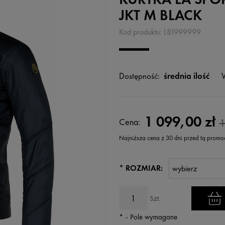
JKT M BLACK
Kod produktu:
L81999999
Dostępność:
średnia ilość
1 099,00 zł
Cena:
1
Najniższa cena z 30 dni przed tą promo
Jeżeli produkt jest sprzedawany
*
ROZMIAR:
wyświetlana jest najniższa ce
kiedy produkt pojawił się w sp
Szt.
*
- Pole wymagane