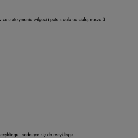
elu utrzymania wilgoci i potu z dala od ciała, nasza 3-
ecyklingu i nadające się do recyklingu