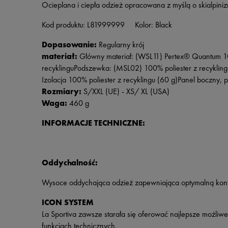
Ocieplana i ciepła odzież opracowana z myślą o skialpiniz
Kod produktu: L81999999 Kolor: Black
Dopasowanie:
Regularny krój
materiał:
Główny materiał: (WSL11) Pertex® Quantum 10
recyklinguPodszewka: (MSL02) 100% poliester z recyklinguWy
Izolacja 100% poliester z recyklingu (60 g)Panel boczny, pa
Rozmiary:
S/XXL (UE) - XS/ XL (USA)
Waga:
460 g
INFORMACJE TECHNICZNE:
Oddychalność:
Wysoce oddychająca odzież zapewniająca optymalną kontr
ICON SYSTEM
La Sportiva zawsze starała się oferować najlepsze możl
funkcjach technicznych.