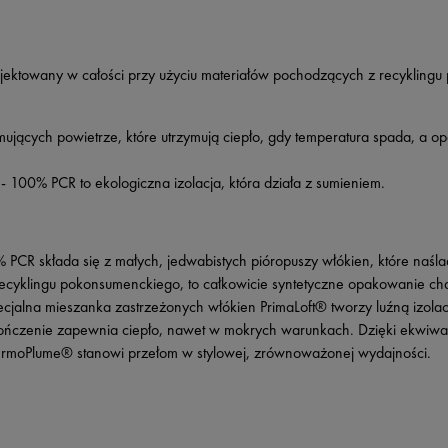
jektowany w całości przy użyciu materiałów pochodzących z recyklin
zymujących powietrze, które utrzymują ciepło, gdy temperatura spada,
- 100% PCR to ekologiczna izolacja, która działa z sumieniem.
 PCR składa się z małych, jedwabistych pióropuszy włókien, które naślad
cyklingu pokonsumenckiego, to całkowicie syntetyczne opakowanie char
ecjalna mieszanka zastrzeżonych włókien PrimaLoft® tworzy luźną izol
ńczenie zapewnia ciepło, nawet w mokrych warunkach. Dzięki ekwiwal
n ThermoPlume® stanowi przełom w stylowej, zrównoważonej wydajności.