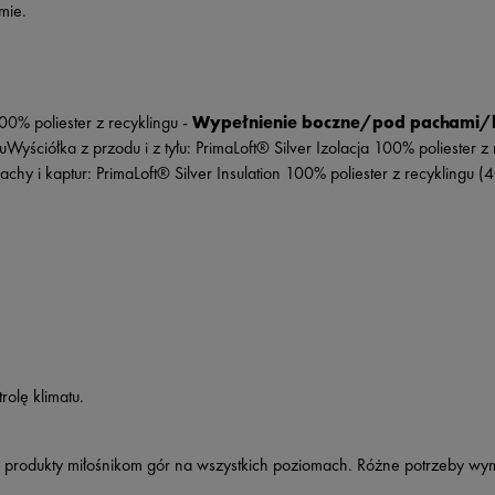
mie.
0% poliester z recyklingu
-
Wypełnienie boczne/pod pachami/
ściółka z przodu i z tyłu: PrimaLoft® Silver Izolacja 100% poliester z 
chy i kaptur: PrimaLoft® Silver Insulation 100% poliester z recyklingu (
olę klimatu.
iwe produkty miłośnikom gór na wszystkich poziomach. Różne potrzeby 