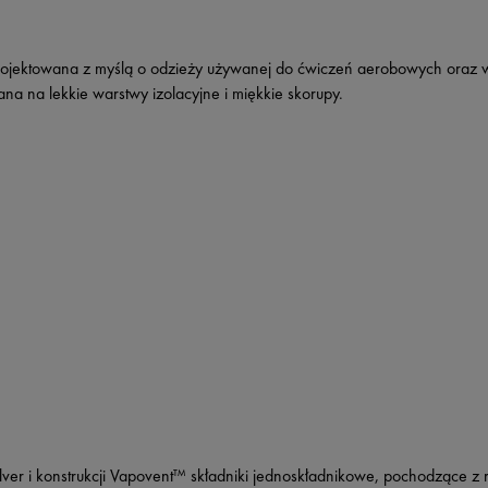
rojektowana z myślą o odzieży używanej do ćwiczeń aerobowych oraz w c
a na lekkie warstwy izolacyjne i miękkie skorupy.
ver i konstrukcji Vapovent™ składniki jednoskładnikowe, pochodzące z r