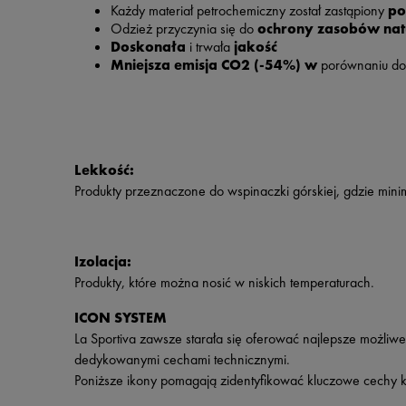
Każdy materiał petrochemiczny został zastąpiony
po
Odzież przyczynia się do
ochrony zasobów nat
Doskonała
i trwała
jakość
Mniejsza emisja CO2 (-54%) w
porównaniu do 
Lekkość:
Produkty przeznaczone do wspinaczki górskiej, gdzie min
Izolacja:
Produkty, które można nosić w niskich temperaturach.
ICON SYSTEM
La Sportiva zawsze starała się oferować najlepsze możli
dedykowanymi cechami technicznymi.
Poniższe ikony pomagają zidentyfikować kluczowe cechy ka