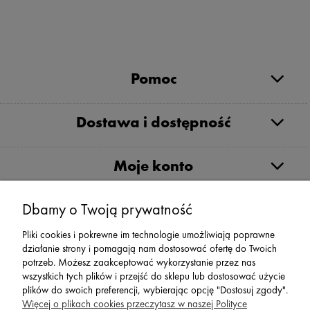
Pomoc
Dostawa i dostępność
Moje konto
Serwis
Dbamy o Twoją prywatność
Pliki cookies i pokrewne im technologie umożliwiają poprawne
Zwroty,Reklamacje Wymiany
działanie strony i pomagają nam dostosować ofertę do Twoich
potrzeb. Możesz zaakceptować wykorzystanie przez nas
wszystkich tych plików i przejść do sklepu lub dostosować użycie
plików do swoich preferencji, wybierając opcję "Dostosuj zgody".
Więcej o plikach cookies przeczytasz w naszej Polityce