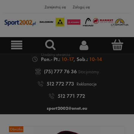
Zarejestruj się
Zaloguj się
Pon.- Pt.:
10-17
, Sob.:
10-14
(75) 777 76 36
Stacjonarny
512 772 773
Reklamacje
512 771 772
sport2002@onet.eu
Obniżka