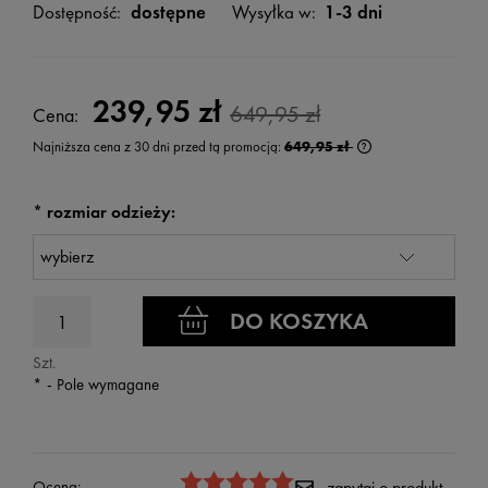
Dostępność:
dostępne
Wysyłka w:
1-3 dni
239,95 zł
649,95 zł
Cena:
Najniższa cena z 30 dni przed tą promocją:
649,95 zł
Jeżeli produkt jest
wyświetlana jest n
kiedy produkt pojaw
*
rozmiar odzieży:
DO KOSZYKA
Szt.
*
- Pole wymagane
Ocena:
zapytaj o produkt