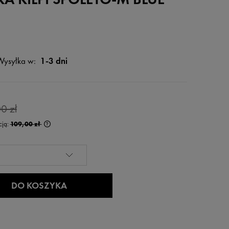
Wysyłka w:
1-3 dni
0 zł
cją:
109,00 zł
rócej niż 30 dni,
 od momentu,
edaży.
DO KOSZYKA