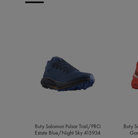
e MID
Buty Salomon Pulsar Trail/PRO
Buty S
ge
Estate Blue/Night Sky 415934
Gor