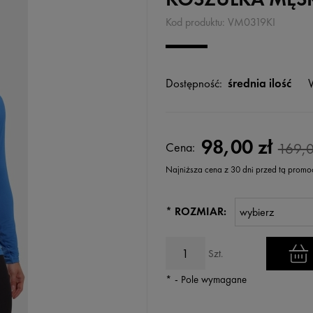
Kod produktu:
VM0319KI
Dostępność:
średnia ilość
98,00 zł
Cena:
169,0
Najniższa cena z 30 dni przed tą promo
Jeżeli produkt jest sprzedawany k
*
ROZMIAR:
wyświetlana jest najniższa cena
kiedy produkt pojawił się w sprz
Szt.
*
- Pole wymagane