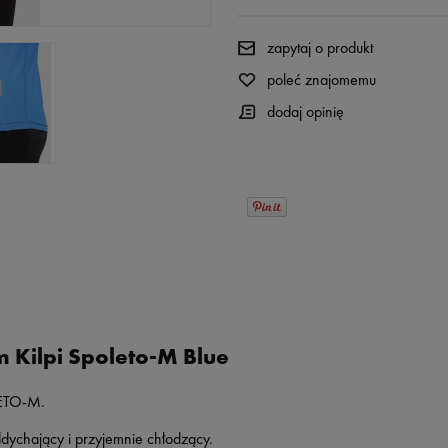
zapytaj o produkt
poleć znajomemu
dodaj opinię
 Kilpi Spoleto-M Blue
LETO-M.
ddychający i przyjemnie chłodzący.