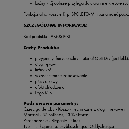
Luźny krój dobrze przylega do ciała i nie krępuje ru
Funkcjonalną koszulę Kilpi SPOLETO-M można nosić podczas
SZCZEGÓŁOWE INFORMACJE:
Kod produktu - VM0319KI
Cechy Produktu:
przyjemny, funkcjonalny materiał Opti-Dry (jest lekki
długi rękaw
luźny krój
wszechstronne zastosowanie
płaskie szwy
efekt chłodzenia
Logo Kilpi
Podstawowe parametry:
Część garderoby - Koszulki techniczne z długim rękawem
Materiał - 87 poliester, 13 % elastan
Przenaczenie - Bieganie i Fitnes
Typ - Funkcjonalna, Szybkoschnąca, Oddychająca