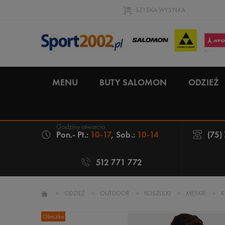
SZYBKA WYSYŁKA
MENU
BUTY SALOMON
ODZIEŻ
Pon.- Pt.:
10-17
, Sob.:
10-14
(75)
512 771 772
»
ODZIEŻ
»
OUTDOOR
»
KOSZULKI
»
MĘSKIE
»
K
Obniżka