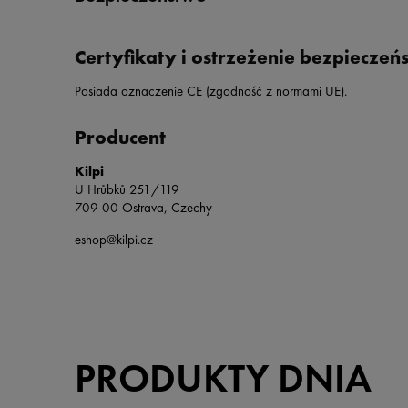
Certyfikaty i ostrzeżenie bezpieczeń
Posiada oznaczenie CE (zgodność z normami UE).
Producent
Kilpi
U Hrůbků 251/119
709 00 Ostrava, Czechy
eshop@kilpi.cz
PRODUKTY DNIA