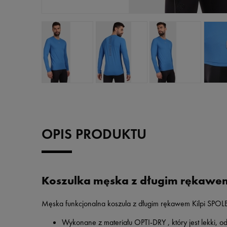
OPIS PRODUKTU
Koszulka męska z długim rękawem
Męska funkcjonalna koszula z długim rękawem Kilpi SPO
Wykonane z materiału OPTI-DRY , który jest lekki, o