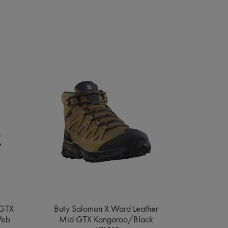
 GTX
Buty Salomon X Ward Leather
Buty Sa
Web
Mid GTX Kangaroo/Black
Gore