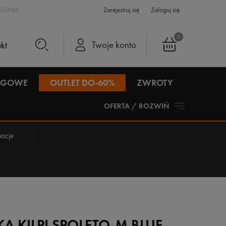
LENIA
Zarejestruj się
Zaloguj się
0
Twoje konto
IEGOWE
OUTLET DO-60%
ZWROTY
OFERTA / ROZWIŃ
acje
A KILPI SPOLETO-M BLUE