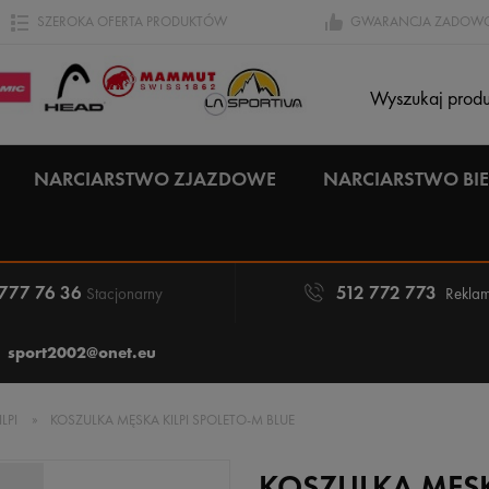
SZEROKA OFERTA PRODUKTÓW
GWARANCJA ZADOWO
NARCIARSTWO ZJAZDOWE
NARCIARSTWO B
 777 76 36
512 772 773
Stacjonarny
Reklam
sport2002@onet.eu
ILPI
»
KOSZULKA MĘSKA KILPI SPOLETO-M BLUE
KOSZULKA MĘSK