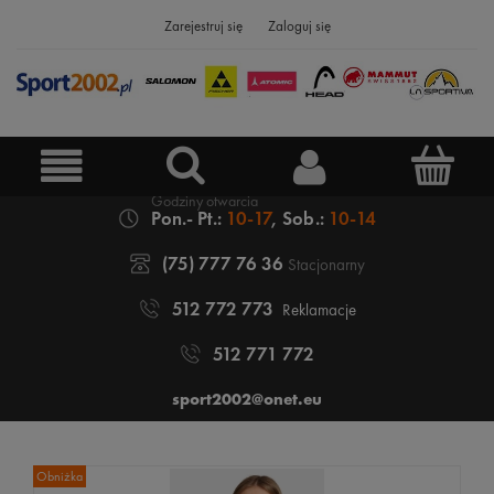
Zarejestruj się
Zaloguj się
Pon.- Pt.:
10-17
, Sob.:
10-14
(75) 777 76 36
Stacjonarny
512 772 773
Reklamacje
512 771 772
sport2002@onet.eu
Obniżka