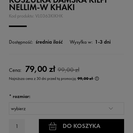
NELLIM-W KHAKI
Kod produktu:
VL0363KIKHK
Dostępność:
średnia ilość
Wysyłka w:
1-3 dni
79,00 zł
99,00 zł
Cena:
Najniższa cena z 30 dni przed tą promocją:
99,00 zł
Jeżeli produkt jest s
wyświetlana jest na
kiedy produkt pojawi
*
rozmiar:
DO KOSZYKA