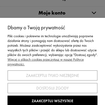
Moje konto
Dbamy o Twoją prywatność
Serwis
Pliki cookies i pokrewne im technologie umożliwiają poprawne
działanie strony i pomagają nam dostosować ofertę do Twoich
Zwroty,Reklamacje Wymiany
potrzeb. Możesz zaakceptować wykorzystanie przez nas
wszystkich tych plików i przejść do sklepu lub dostosować użycie
plików do swoich preferencji, wybierając opcję "Dostosuj zgody".
Więcej o plikach cookies przeczytasz w naszej Polityce
prywatności.
SPORT 2002 ||
ul. Flisaków 10, 58-500 Jelenia Góra woj.
dolnośląskie, NIP: 611-24-66-379 || E-
ZAAKCEPTUJ TYLKO NIEZBĘDNE
mail:
sport2002@onet.eu
tel:
(75) 777 76 36
DOSTOSUJ ZGODY
Wszelkie Prawa Zastrzeżone © 2022 Sport2002.pl
Wdrożenie:
Agencja Interaktywna
DesignOrka
|
Sklep Shoper.pl
ZAAKCEPTUJ WSZYSTKIE