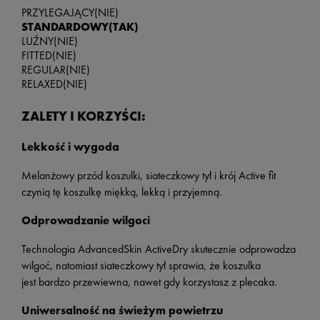
PRZYLEGAJĄCY
(NIE)
STANDARDOWY
(TAK)
LUŹNY
(NIE)
FITTED
(NIE)
REGULAR
(NIE)
RELAXED
(NIE)
ZALETY I KORZYŚCI:
Lekkość i wygoda
Melanżowy przód koszulki, siateczkowy tył i krój Active fit
czynią tę koszulkę miękką, lekką i przyjemną.
Odprowadzanie wilgoci
Technologia AdvancedSkin ActiveDry skutecznie odprowadza
wilgoć, natomiast siateczkowy tył sprawia, że koszulka
jest bardzo przewiewna, nawet gdy korzystasz z plecaka.
Uniwersalność na świeżym powietrzu