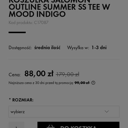
OUTLINE SUMMER SS TEE W
MOOD INDIGO
Kod produktu:
C17087
Dostępność:
średnia ilość
Wysyłka w:
1-3 dni
88,00 zł
179,00 zł
Cena:
Najniższa cena z 30 dni przed tą promocją:
99,00 zł
Jeżeli produkt jest s
wyświetlana jest na
kiedy produkt pojawi
*
ROZMIAR: