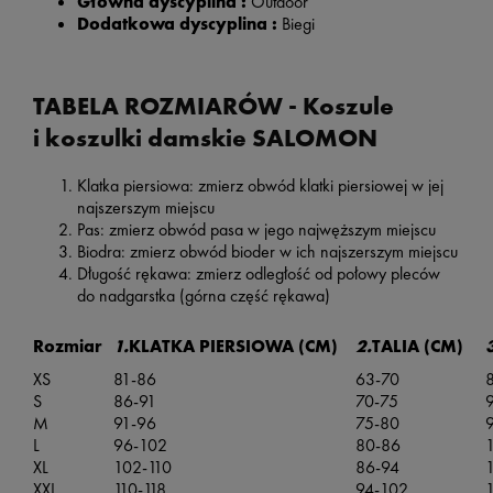
Główna dyscyplina :
Outdoor
Dodatkowa dyscyplina :
Biegi
TABELA ROZMIARÓW - Koszule
i koszulki damskie SALOMON
Klatka piersiowa: zmierz obwód klatki piersiowej w jej
najszerszym miejscu
Pas: zmierz obwód pasa w jego najwęższym miejscu
Biodra: zmierz obwód bioder w ich najszerszym miejscu
Długość rękawa: zmierz odległość od połowy pleców
do nadgarstka (górna część rękawa)
Rozmiar
1.
KLATKA PIERSIOWA (CM)
2.
TALIA (CM)
XS
81-86
63-70
S
86-91
70-75
M
91-96
75-80
L
96-102
80-86
XL
102-110
86-94
1
XXL
110-118
94-102