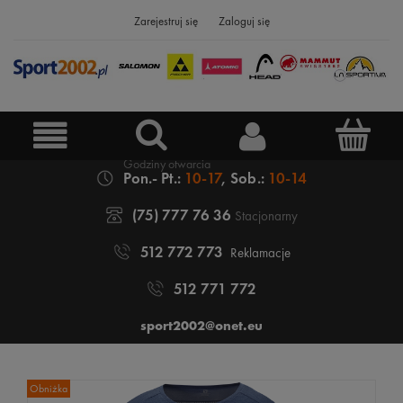
Zarejestruj się
Zaloguj się
Pon.- Pt.:
10-17
, Sob.:
10-14
(75) 777 76 36
Stacjonarny
512 772 773
Reklamacje
512 771 772
sport2002@onet.eu
Obniżka