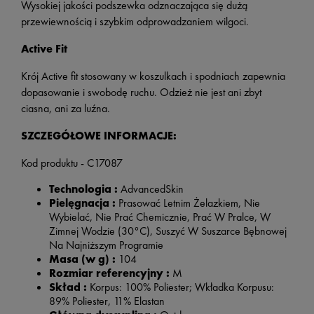
Wysokiej jakości podszewka odznaczająca się dużą
przewiewnością i szybkim odprowadzaniem wilgoci.
Active Fit
Krój Active fit stosowany w koszulkach i spodniach zapewnia
dopasowanie i swobodę ruchu. Odzież nie jest ani zbyt
ciasna, ani za luźna.
SZCZEGÓŁOWE INFORMACJE:
Kod produktu - C17087
Technologia :
AdvancedSkin
Pielęgnacja :
Prasować Letnim Żelazkiem, Nie
Wybielać, Nie Prać Chemicznie, Prać W Pralce, W
Zimnej Wodzie (30°C), Suszyć W Suszarce Bębnowej
Na Najniższym Programie
Masa (w g) :
104
Rozmiar referencyjny :
M
Skład :
Korpus: 100% Poliester; Wkładka Korpusu:
89% Poliester, 11% Elastan