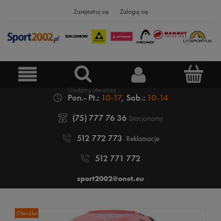
Zarejestruj się
Zaloguj się
Pon.- Pt.:
10-17
, Sob.:
10-14
(75) 777 76 36
Stacjonarny
512 772 773
Reklamacje
512 771 772
sport2002@onet.eu
Obniżka