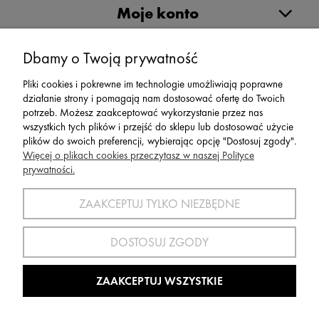
Moje konto
Serwis
Dbamy o Twoją prywatność
Pliki cookies i pokrewne im technologie umożliwiają poprawne
Zwroty,Reklamacje Wymiany
działanie strony i pomagają nam dostosować ofertę do Twoich
potrzeb. Możesz zaakceptować wykorzystanie przez nas
wszystkich tych plików i przejść do sklepu lub dostosować użycie
plików do swoich preferencji, wybierając opcję "Dostosuj zgody".
Więcej o plikach cookies przeczytasz w naszej Polityce
prywatności.
SPORT 2002 ||
ul. Flisaków 10, 58-500 Jelenia Góra woj.
dolnośląskie, NIP: 611-24-66-379 || E-
ZAAKCEPTUJ TYLKO NIEZBĘDNE
mail:
sport2002@onet.eu
tel:
(75) 777 76 36
DOSTOSUJ ZGODY
Wszelkie Prawa Zastrzeżone © 2022 Sport2002.pl
Wdrożenie:
Agencja Interaktywna
DesignOrka
|
Sklep Shoper.pl
ZAAKCEPTUJ WSZYSTKIE