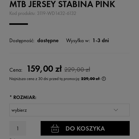
MTB JERSEY STABINA PINK
Kod produktu:
3119-WD1432-6132
Dostępność:
dostępne
Wysyłka w:
1-3 dni
159,00 zł
229,00 zł
Cena:
Najniższa cena z 30 dni przed tą promocją:
229,00 zł
Jeżeli produkt jest
wyświetlana jest n
kiedy produkt pojaw
*
ROZMIAR:
DO KOSZYKA