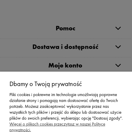
Pomoc
Dostawa i dostępność
Moje konto
Dbamy o Twoją prywatność
Serwis
Pliki cookies i pokrewne im technologie umożliwiają poprawne
działanie strony i pomagają nam dostosować ofertę do Twoich
Zwroty,Reklamacje Wymiany
potrzeb. Możesz zaakceptować wykorzystanie przez nas
wszystkich tych plików i przejść do sklepu lub dostosować użycie
plików do swoich preferencji, wybierając opcję "Dostosuj zgody".
Więcej o plikach cookies przeczytasz w naszej Polityce
prywatności.