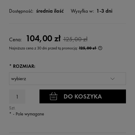
Dostępność:
średnia ilość
Wysyłka w:
1-3 dni
104,00 zł
125,00 zł
Cena:
Najniższa cena z 30 dni przed tą promocją:
125,00 zł
Jeżeli produkt jest 
wyświetlana jest n
kiedy produkt pojaw
*
ROZMIAR:
DO KOSZYKA
Szt.
*
- Pole wymagane