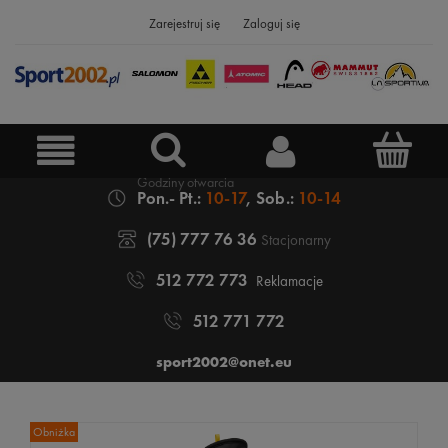
Zarejestruj się
Zaloguj się
Pon.- Pt.:
10-17
, Sob.:
10-14
(75) 777 76 36
Stacjonarny
512 772 773
Reklamacje
512 771 772
sport2002@onet.eu
Obniżka