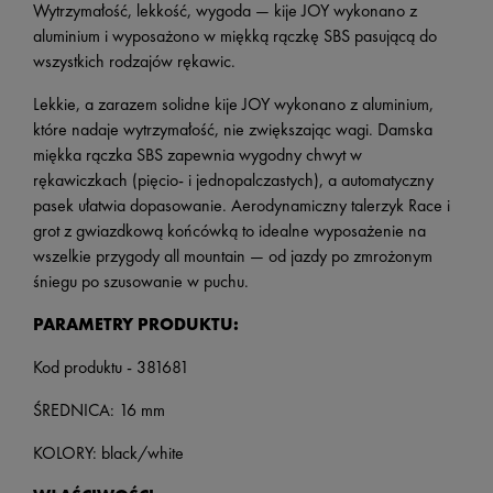
Wytrzymałość, lekkość, wygoda — kije JOY wykonano z
aluminium i wyposażono w miękką rączkę SBS pasującą do
wszystkich rodzajów rękawic.
Lekkie, a zarazem solidne kije JOY wykonano z aluminium,
które nadaje wytrzymałość, nie zwiększając wagi. Damska
miękka rączka SBS zapewnia wygodny chwyt w
rękawiczkach (pięcio- i jednopalczastych), a automatyczny
pasek ułatwia dopasowanie. Aerodynamiczny talerzyk Race i
grot z gwiazdkową końcówką to idealne wyposażenie na
wszelkie przygody all mountain — od jazdy po zmrożonym
śniegu po szusowanie w puchu.
PARAMETRY PRODUKTU:
Kod produktu - 381681
ŚREDNICA: 16 mm
KOLORY: black/white