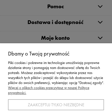
Pomoc
Dostawa i dostępność
Moje konto
Serwis
Dbamy o Twoją prywatność
Pliki cookies i pokrewne im technologie umożliwiają poprawne
Zwroty,Reklamacje Wymiany
działanie strony i pomagają nam dostosować ofertę do Twoich
potrzeb. Możesz zaakceptować wykorzystanie przez nas
wszystkich tych plików i przejść do sklepu lub dostosować użycie
plików do swoich preferencji, wybierając opcję "Dostosuj zgody".
Więcej o plikach cookies przeczytasz w naszej Polityce
prywatności.
SPORT 2002 ||
ul. Flisaków 10, 58-500 Jelenia Góra woj.
dolnośląskie, NIP: 611-24-66-379 || E-
ZAAKCEPTUJ TYLKO NIEZBĘDNE
mail:
sport2002@onet.eu
tel:
(75) 777 76 36