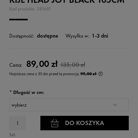
Kod produktu:
381681
Dostępność:
dostępne
Wysyłka w:
1-3 dni
89,00 zł
135,00 zł
Cena:
Najniższa cena z 30 dni przed tą promocją:
99,00 zł
Jeżeli produkt jest s
wyświetlana jest na
kiedy produkt pojawi
*
Długość w cm:
DO KOSZYKA
Szt.