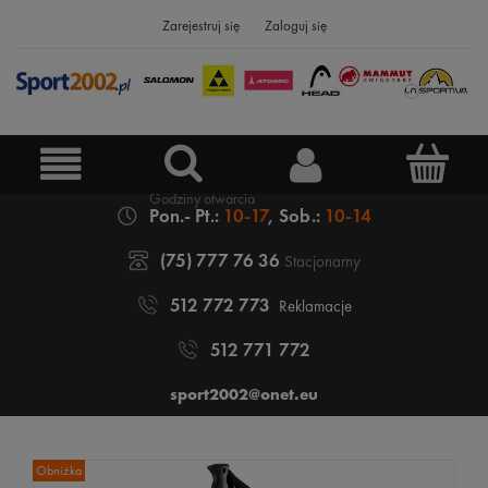
Zarejestruj się
Zaloguj się
Pon.- Pt.:
10-17
, Sob.:
10-14
(75) 777 76 36
Stacjonarny
512 772 773
Reklamacje
512 771 772
sport2002@onet.eu
Obniżka