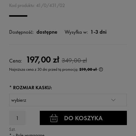
Kod produktu:
41/0/431/02
Dostępność:
dostępne
Wysyłka w:
1-3 dni
197,00 zł
349,00 zł
Cena:
Najniższa cena z 30 dni przed tą promocją:
219,00 zł
Jeżeli produkt jest 
wyświetlana jest n
kiedy produkt pojaw
*
ROZMIAR KASKU:
DO KOSZYKA
Szt.
*
- Pole wymagane