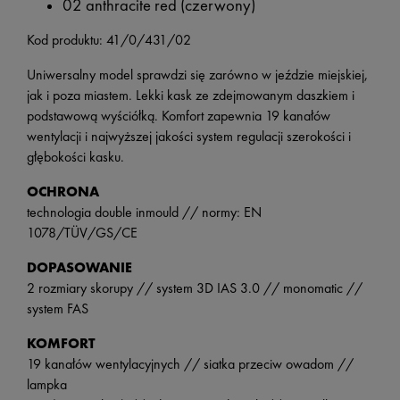
02 anthracite red (czerwony)
Kod produktu: 41/0/431/02
Uniwersalny model sprawdzi się zarówno w jeździe miejskiej,
jak i poza miastem. Lekki kask ze zdejmowanym daszkiem i
podstawową wyściółką. Komfort zapewnia 19 kanałów
wentylacji i najwyższej jakości system regulacji szerokości i
głębokości kasku.
OCHRONA
technologia double inmould // normy: EN
1078/TÜV/GS/CE
DOPASOWANIE
2 rozmiary skorupy // system 3D IAS 3.0 // monomatic //
system FAS
KOMFORT
19 kanałów wentylacyjnych // siatka przeciw owadom //
lampka