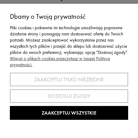
Serwis
Dbamy o Twoją prywatność
Pliki cookies i pokrewne im technologie umożliwiają poprawne
Zwroty,Reklamacje Wymiany
działanie strony i pomagają nam dostosować ofertę do Twoich
potrzeb. Możesz zaakceptować wykorzystanie przez nas
wszystkich tych plików i przejść do sklepu lub dostosować użycie
plików do swoich preferencji, wybierając opcję "Dostosuj zgody".
Więcej o plikach cookies przeczytasz w naszej Polityce
prywatności.
SPORT 2002 ||
ul. Flisaków 10, 58-500 Jelenia Góra woj.
dolnośląskie, NIP: 611-24-66-379 || E-
ZAAKCEPTUJ TYLKO NIEZBĘDNE
mail:
sport2002@onet.eu
tel:
(75) 777 76 36
DOSTOSUJ ZGODY
Wszelkie Prawa Zastrzeżone © 2022 Sport2002.pl
Wdrożenie:
Agencja Interaktywna
DesignOrka
|
Sklep Shoper.pl
ZAAKCEPTUJ WSZYSTKIE