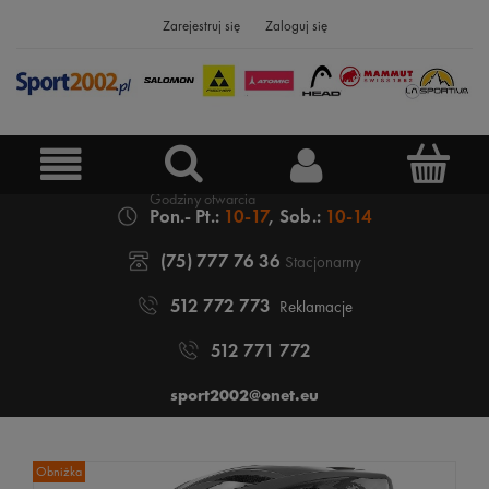
Zarejestruj się
Zaloguj się
Pon.- Pt.:
10-17
, Sob.:
10-14
(75) 777 76 36
Stacjonarny
512 772 773
Reklamacje
512 771 772
sport2002@onet.eu
Obniżka