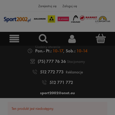
Zarejestruj się
Zaloguj się
Pon.- Pt.:
10-17
, Sob.:
10-14
(75) 777 76 36
Stacjonarny
512 772 773
Reklamacje
512 771 772
sport2002@onet.eu
Ten produkt jest niedostępny.