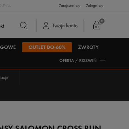
LENIA
Zarejestruj się
Zaloguj się
0
Twoje konto
IEGOWE
OUTLET DO-60%
ZWROTY
OFERTA / ROZWIŃ
acje
INSY SALOMON CROSS RUN