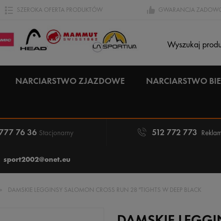
SZEROKA OFERTA PRODUKTÓW
GWARANCJA ZADOWO
NARCIARSTWO ZJAZDOWE
NARCIARSTWO B
 777 76 36
512 772 773
Stacjonarny
Reklam
sport2002@onet.eu
»
DAMSKIE LEGGINSY SALOMON CROSS RUN 28 ''TIGHTS W DEEP BLACK
DAMSKIE LEGG