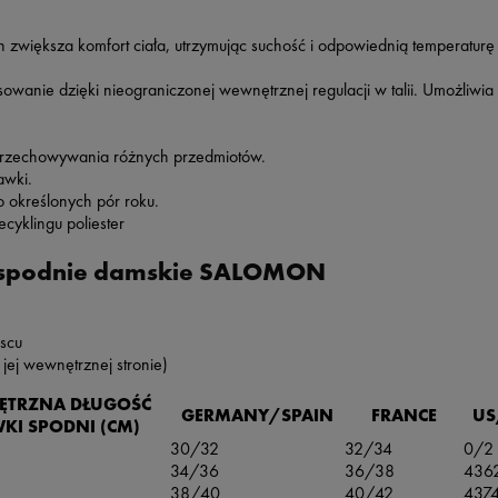
zwiększa komfort ciała, utrzymując suchość i odpowiednią temperaturę o
wanie dzięki nieograniczonej wewnętrznej regulacji w talii. Umożliwia
przechowywania różnych przedmiotów.
awki.
określonych pór roku.
cyklingu poliester
 spodnie damskie SALOMON
jscu
jej wewnętrznej stronie)
TRZNA DŁUGOŚĆ
GERMANY/SPAIN
FRANCE
US
I SPODNI (CM)
30/32
32/34
0/2
34/36
36/38
436
38/40
40/42
437