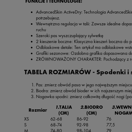
FUNKCJE I TECHNOLOGIE:
AdvancedSkin ActiveDry:
Technologia AdvancedSkin 
potrzebujesz.
Wewnętrzna regulacja w talii:
Zawsze idealne dopaso
ruchu
Szeroki pas wyszczuplający sylwetkę
2 kieszenie boczne:
Klasyczna kieszeń boczna do 
Odblaskowe detale:
Ten artykuł ma odblaskowe wst
Grafiki sezonowe:
Ozdobna grafika dopasowana do 
ZRÓWNOWAŻONY CHARAKTER:
Pochodzący z re
TABELA ROZMIARÓW - Spodenki i
Pas: zmierz obwód pasa w jego najwęższym miejscu
Biodra: zmierz obwód bioder w ich najszerszym mie
Nogawka spodni: zmierz całkowitą długość nogi (po 
1.
TALIA
2.
BIODRO
3.
WEWNĘ
Rozmiar
(CM)
(CM)
NOGAWK
XS
62-68
86-92
76
S
68-74
92-98
77,5
M
74-80
98-104
79