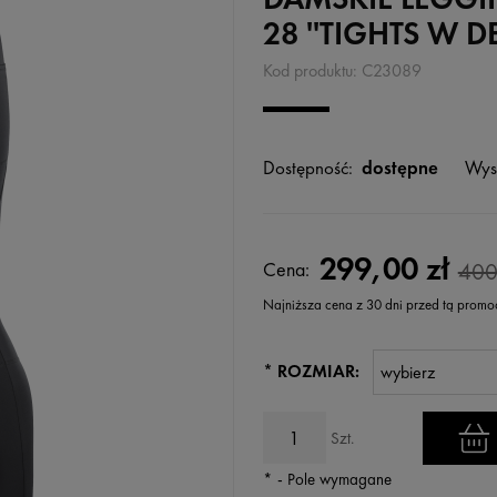
28 ''TIGHTS W D
Kod produktu:
C23089
Dostępność:
dostępne
Wys
299,00 zł
Cena:
400
Najniższa cena z 30 dni przed tą promo
Jeżeli produkt jest sprzedawany k
*
ROZMIAR:
wyświetlana jest najniższa cena
kiedy produkt pojawił się w sprz
Szt.
*
- Pole wymagane