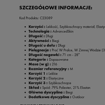
SZCZEGÓŁOWE INFORMACJE:
Kod Produktu: C23089
Korzyści :
Lekkość, Szybkoschnący materiał, Elast
Technologia :
AdvancedSkin
Długość :
Długi
Aktywności :
Biegi
Długość u dołu :
Długi
Pielęgnacja :
Prać W Pralce, W Zimnej Wodzie (3
Długość nogawki :
71 cm - 28″
Kategorie :
Dopasowane
Masa (w g) :
216
Rozmiar referencyjny :
M
Korzyść 1 :
Lekkie
Korzyść 2 :
Elastyczne
Korzyść 3 :
Szybkoschnące
Skład :
Spód: 79% Poliester, 21% Elastan
Główna dyscyplina :
Biegi
Dodatkowa dyscyplina :
Outdoor