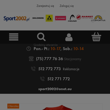
Zarejestruj się
Zaloguj się
Pon.- Pt.:
10-17
, Sob.:
10-14
(75) 777 76 36
Stacjonarny
512 772 773
Reklamacje
512 771 772
sport2002@onet.eu
Obniżka