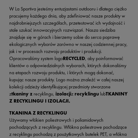
W La Sportiva jesteśmy entuzjastami outdooru i dlatego ciężko
pracujemy każdego dnia, aby zdefiniować nasze produkty w
najdrobniejszych szczegółach, przetestować ich wydajność i
stale szukać innowacyjnych rozwiązań. Nasza siedziba
znajduje się w górach i bierzemy sobie do serca poprawę
ekologicznych wyborów zarówno w naszej codziennej pracy,
jak i w procesach rozwoju produktów i produkcji.
Opracowaliśmy system logo
RECYCLED
, aby poinformować
klientów o odpowiedzialnych wyborach, których dokonaliśmy
na etapach rozwoju produktu, i których mogą dokonać,
kupując nasze produkty. Logo można znaleźć w całej naszej
kolekcji odzieży identyfikującej przedmioty stworzone
z
tkaniny z
recyklingu,
izolacji
z
recyklingu
lub
TKANINY
Z RECYKLINGU I IZOLACJI.
TKANINA Z RECYKLINGU
Używamy włókien poliestrowych i poliamidowych
pochodzących z recyklingu. Włókna poliestrowe pochodzące
z recyklingu pochodzą z poużytkowych butelek PET, a włókna