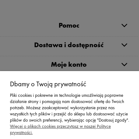
Pomoc
Dostawa i dostępność
Moje konto
Dbamy o Twoją prywatność
Serwis
Pliki cookies i pokrewne im technologie umożliwiają poprawne
działanie strony i pomagają nam dostosować ofertę do Twoich
Zwroty,Reklamacje Wymiany
potrzeb. Możesz zaakceptować wykorzystanie przez nas
wszystkich tych plików i przejść do sklepu lub dostosować użycie
plików do swoich preferencji, wybierając opcję "Dostosuj zgody".
Więcej o plikach cookies przeczytasz w naszej Polityce
prywatności.
SPORT 2002 ||
ul. Flisaków 10, 58-500 Jelenia Góra woj.