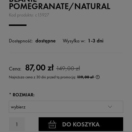
POMEGRANATE/NATURAL
Kod produktu:
c15927
Dostępność:
dostępne
Wysyłka w:
1-3 dni
87,00 zł
149,00 zł
Cena:
Najniższa cena z 30 dni przed tą promocją:
119,00 zł
Jeżeli produkt jest 
wyświetlana jest n
kiedy produkt pojaw
*
ROZMIAR:
DO KOSZYKA