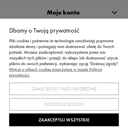
Moje konto
Serwis
Dbamy o Twoją prywatność
Pliki cookies i pokrewne im technologie umożliwiają poprawne
Zwroty,Reklamacje Wymiany
działanie strony i pomagają nam dostosować ofertę do Twoich
potrzeb. Możesz zaakceptować wykorzystanie przez nas
wszystkich tych plików i przejść do sklepu lub dostosować użycie
plików do swoich preferencji, wybierając opcję "Dostosuj zgody".
Więcej o plikach cookies przeczytasz w naszej Polityce
prywatności.
SPORT 2002 ||
ul. Flisaków 10, 58-500 Jelenia Góra woj.
dolnośląskie, NIP: 611-24-66-379 || E-
ZAAKCEPTUJ TYLKO NIEZBĘDNE
mail:
sport2002@onet.eu
tel:
(75) 777 76 36
DOSTOSUJ ZGODY
Wszelkie Prawa Zastrzeżone © 2022 Sport2002.pl
Wdrożenie:
Agencja Interaktywna
DesignOrka
|
Sklep Shoper.pl
ZAAKCEPTUJ WSZYSTKIE