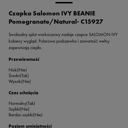
Czapka Salomon IVY BEANIE
Pomegranate/Natural- C15927
Swobodny splot warkoczowy nadaje czapce SALOMON IVY
kobiecy wygląd. Polarowa podszewka i zawartość wełny
zapewniają ciepło.
Przewiewność
Niski
(Nie)
Średni
(Tak)
Wysoki
(Nie)
Czas schnięcia
Normalny
(Tak)
Szybki
(Nie)
Bardzo szybki
(Nie)
Poziom umiejętności