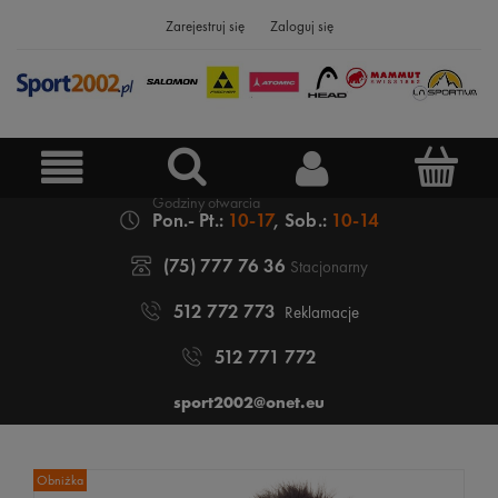
Zarejestruj się
Zaloguj się
Pon.- Pt.:
10-17
, Sob.:
10-14
(75) 777 76 36
Stacjonarny
512 772 773
Reklamacje
512 771 772
sport2002@onet.eu
Obniżka