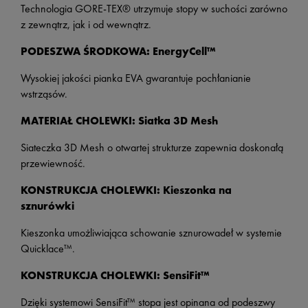
Technologia GORE-TEX® utrzymuje stopy w suchości zarówno
z zewnątrz, jak i od wewnątrz.
PODESZWA ŚRODKOWA: EnergyCell™
Wysokiej jakości pianka EVA gwarantuje pochłanianie
wstrząsów.
MATERIAŁ CHOLEWKI: Siatka 3D Mesh
Siateczka 3D Mesh o otwartej strukturze zapewnia doskonałą
przewiewność.
KONSTRUKCJA CHOLEWKI: Kieszonka na
sznurówki
Kieszonka umożliwiająca schowanie sznurowadeł w systemie
Quicklace™.
KONSTRUKCJA CHOLEWKI: SensiFit™
Dzięki systemowi SensiFit™ stopa jest opinana od podeszwy