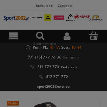
Zarejestruj się
Zaloguj się
Pon.- Pt.:
10-17
, Sob.:
10-14
(75) 777 76 36
Stacjonarny
512 772 773
Reklamacje
512 771 772
sport2002@onet.eu
Obniżka