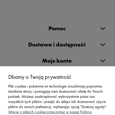
Pomoc
Dostawa i dostępność
Moje konto
Serwis
Dbamy o Twoją prywatność
Pliki cookies i pokrewne im technologie umożliwiają poprawne
Zwroty,Reklamacje Wymiany
działanie strony i pomagają nam dostosować ofertę do Twoich
potrzeb. Możesz zaakceptować wykorzystanie przez nas
wszystkich tych plików i przejść do sklepu lub dostosować użycie
plików do swoich preferencji, wybierając opcję "Dostosuj zgody".
Więcej o plikach cookies przeczytasz w naszej Polityce