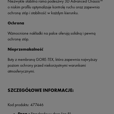
Niezwykle stabilna rama podeszwy 3D Advanced Chassis™
o niskim profilu optymalizuje kontrolę ruchu oraz zapewnia
ochronę stóp i stabilność w każdym kierunku.
Ochrona
Wzmocnione nakładki na palce oferują solidną i pewną
ochronę stóp.
Nieprzemakalność
Buty z membraną GORE-TEX, która zapewnia najwyższy
poziom ochrony przed niekorzystnymi warunkami
atmosferycznymi.
SZCZEGÓŁOWE INFORMACJE:
Kod produktu:
477446
Drop :
Standardowy drop (>= 8)