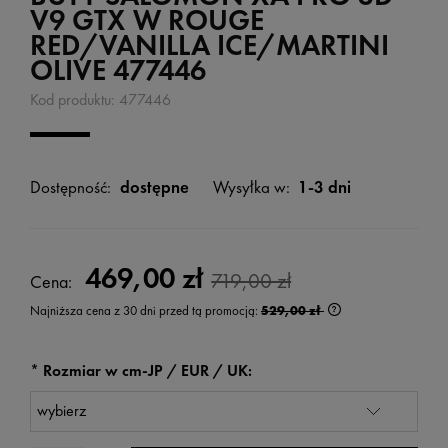
V9 GTX W ROUGE
RED/VANILLA ICE/MARTINI
OLIVE 477446
Kod produktu:
477446
Dostępność:
dostępne
Wysyłka w:
1-3 dni
469,00 zł
719,00 zł
Cena:
Najniższa cena z 30 dni przed tą promocją:
529,00 zł
Jeżeli produkt jest
wyświetlana jest n
kiedy produkt pojaw
*
Rozmiar w cm-JP / EUR / UK: