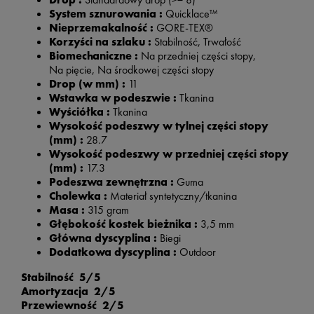
System sznurowania :
Quicklace™
Nieprzemakalność :
GORE-TEX®
Korzyści na szlaku :
Stabilność, Trwałość
Biomechaniczne :
Na przedniej części stopy,
Na pięcie, Na środkowej części stopy
Drop (w mm) :
11
Wstawka w podeszwie :
Tkanina
Wyściółka :
Tkanina
Wysokość podeszwy w tylnej części stopy
(mm) :
28.7
Wysokość podeszwy w przedniej części stopy
(mm) :
17.3
Podeszwa zewnętrzna :
Guma
Cholewka :
Materiał syntetyczny/tkanina
Masa :
315 gram
Głębokość kostek bieżnika :
3,5 mm
Główna dyscyplina :
Biegi
Dodatkowa dyscyplina :
Outdoor
Stabilność 5/5
Amortyzacja 2/5
Przewiewność 2/5