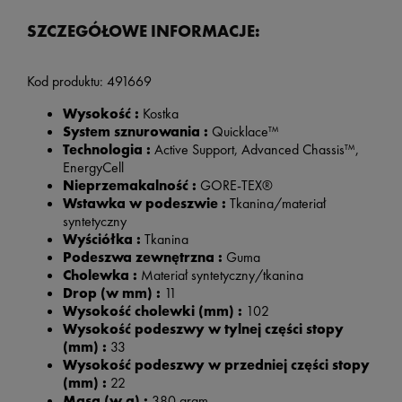
SZCZEGÓŁOWE INFORMACJE:
Kod produktu:
491669
Wysokość :
Kostka
System sznurowania :
Quicklace™
Technologia :
Active Support, Advanced Chassis™,
EnergyCell
Nieprzemakalność :
GORE-TEX®
Wstawka w podeszwie :
Tkanina/materiał
syntetyczny
Wyściółka :
Tkanina
Podeszwa zewnętrzna :
Guma
Cholewka :
Materiał syntetyczny/tkanina
Drop (w mm) :
11
Wysokość cholewki (mm) :
102
Wysokość podeszwy w tylnej części stopy
(mm) :
33
Wysokość podeszwy w przedniej części stopy
(mm) :
22
Masa (w g) :
380 gram