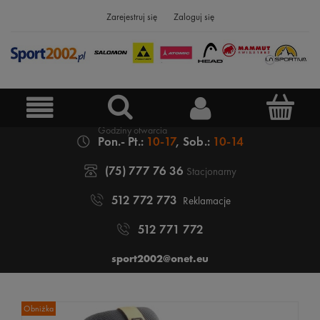
Zarejestruj się
Zaloguj się
Pon.- Pt.:
10-17
, Sob.:
10-14
(75) 777 76 36
Stacjonarny
512 772 773
Reklamacje
512 771 772
sport2002@onet.eu
Obniżka