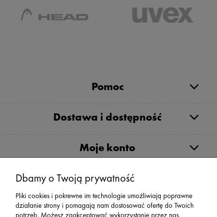
Pomoc
Dostawa i dostępność
Moje konto
Dbamy o Twoją prywatność
Serwis
Pliki cookies i pokrewne im technologie umożliwiają poprawne
działanie strony i pomagają nam dostosować ofertę do Twoich
Zwroty,Reklamacje Wymiany
potrzeb. Możesz zaakceptować wykorzystanie przez nas