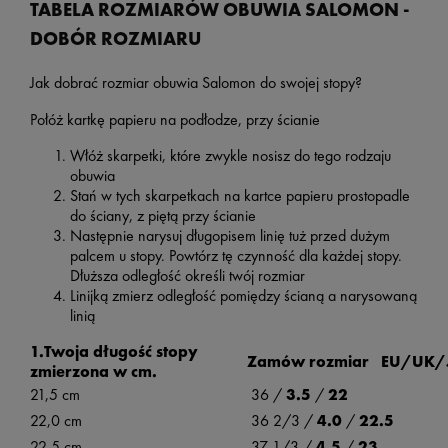
TABELA ROZMIARÓW OBUWIA SALOMON -
DOBÓR ROZMIARU
Jak dobrać rozmiar obuwia Salomon do swojej stopy?
Połóż kartkę papieru na podłodze, przy ścianie
Włóż skarpetki, które zwykle nosisz do tego rodzaju
obuwia
Stań w tych skarpetkach na kartce papieru prostopadle
do ściany, z piętą przy ścianie
Następnie narysuj długopisem linię tuż przed dużym
palcem u stopy. Powtórz tę czynność dla każdej stopy.
Dłuższa odległość określi twój rozmiar
Linijką zmierz odległość pomiędzy ścianą a narysowaną
linią
1.Twoja długość stopy
Zamów rozmiar EU/UK/
zmierzona w cm.
21,5 cm
36 /
3.5
/
22
22,0 cm
36 2/3 /
4.0
/
22.5
22,5 cm
37 1/3 /
4.5
/
23