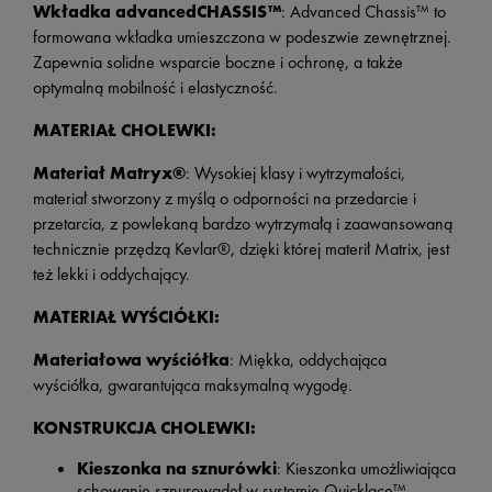
Wkładka advancedCHASSIS™
: Advanced Chassis™ to
formowana wkładka umieszczona w podeszwie zewnętrznej.
Zapewnia solidne wsparcie boczne i ochronę, a także
optymalną mobilność i elastyczność.
MATERIAŁ CHOLEWKI:
Materiał Matryx®
: Wysokiej klasy i wytrzymałości,
materiał stworzony z myślą o odporności na przedarcie i
przetarcia, z powlekaną bardzo wytrzymałą i zaawansowaną
technicznie przędzą Kevlar®, dzięki której materił Matrix, jest
też lekki i oddychający.
MATERIAŁ WYŚCIÓŁKI:
Materiałowa wyściółka
: Miękka, oddychająca
wyściółka, gwarantująca maksymalną wygodę.
KONSTRUKCJA CHOLEWKI:
Kieszonka na sznurówki
: Kieszonka umożliwiająca
schowanie sznurowadeł w systemie Quicklace™.