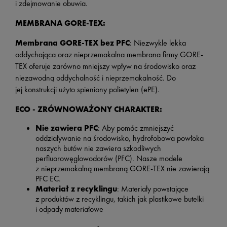
i zdejmowanie obuwia.
MEMBRANA GORE-TEX:
Membrana GORE-TEX bez PFC
: Niezwykle lekka
oddychająca oraz nieprzemakalna membrana firmy GORE-
TEX oferuje zarówno mniejszy wpływ na środowisko oraz
niezawodną oddychalność i nieprzemakalność. Do
jej konstrukcji użyto spieniony polietylen (ePE).
ECO - ZRÓWNOWAŻONY CHARAKTER:
Nie zawiera PFC
: Aby pomóc zmniejszyć
oddziaływanie na środowisko, hydrofobowa powłoka
naszych butów nie zawiera szkodliwych
perfluorowęglowodorów (PFC). Nasze modele
z nieprzemakalną membraną GORE-TEX nie zawierają
PFC EC.
Materiał z recyklingu
: Materiały powstające
z produktów z recyklingu, takich jak plastikowe butelki
i odpady materiałowe