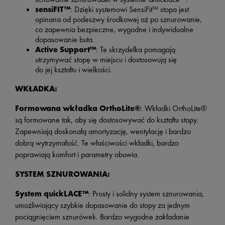
sensiFIT™
: Dzięki systemowi SensiFit™ stopa jest
opinana od podeszwy środkowej aż po sznurowanie,
co zapewnia bezpieczne, wygodne i indywidualne
dopasowanie buta.
Active Support™
: Te skrzydełka pomagają
utrzymywać stopę w miejscu i dostosowują się
do jej kształtu i wielkości.
WKŁADKA:
Formowana wkładka OrthoLite®
: Wkładki OrthoLite®
są formowane tak, aby się dostosowywać do kształtu stopy.
Zapewniają doskonałą amortyzację, wentylację i bardzo
dobrą wytrzymałość. Te właściwości wkładki, bardzo
poprawiają komfort i parametry obuwia.
SYSTEM SZNUROWANIA:
System quickLACE™
: Prosty i solidny system sznurowania,
umożliwiający szybkie dopasowanie do stopy za jednym
pociągnięciem sznurówek. Bardzo wygodne zakładanie