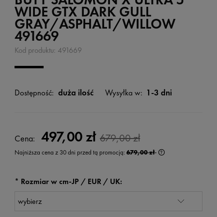
WIDE GTX DARK GULL
GRAY/ASPHALT/WILLOW
491669
Kod produktu:
491669
Dostępność:
duża ilość
Wysyłka w:
1-3 dni
497,00 zł
679,00 zł
Cena:
Najniższa cena z 30 dni przed tą promocją:
679,00 zł
Jeżeli produkt jest
wyświetlana jest n
kiedy produkt pojaw
*
Rozmiar w cm-JP / EUR / UK: