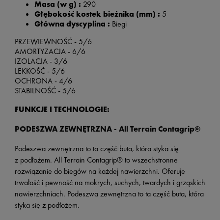
Masa (w g) :
290
Głębokość kostek bieżnika (mm) :
5
Główna dyscyplina :
Biegi
PRZEWIEWNOŚĆ - 5/6
AMORTYZACJA - 6/6
IZOLACJA - 3/6
LEKKOŚĆ - 5/6
OCHRONA - 4/6
STABILNOŚĆ - 5/6
FUNKCJE I TECHNOLOGIE:
PODESZWA ZEWNĘTRZNA -
All Terrain Contagrip®
Podeszwa zewnętrzna to ta część buta, która styka się
z podłożem. All Terrain Contagrip® to wszechstronne
rozwiązanie do biegów na każdej nawierzchni. Oferuje
trwałość i pewność na mokrych, suchych, twardych i grząskich
nawierzchniach. Podeszwa zewnętrzna to ta część buta, która
styka się z podłożem.