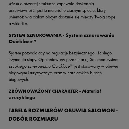
Mesh
o otwartej strukturze zapewnia doskonałą
przewiewność, jest to materiał o ciasnym splocie, który
uniemożliwia ciałom obcym dostanie się między Twoją stopę
a wkładkę.
System sznurowania
SYSTEM SZNUROWANIA -
Quicklace™
System pozwalający na regulację bezpiecznego i ścisłego
trzymania stopy. Opatentowany przez markę Salomon
system
szybkiego
sznurowania Quicklace™
jest stosowany w obuwiu
biegowym i turystycznym oraz w narciarskich butach
biegowych.
ZRÓWNOWAŻONY CHARAKTER -
Materiał
z recyklingu
TABELA ROZMIARÓW OBUWIA SALOMON -
DOBÓR ROZMIARU