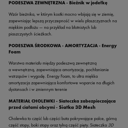
PODESZWA ZEWNĘTRZNA -
Bieżnik w jodełkę
Wzór bieżnika, w którym kostki mocno wbijają się w ziemię,
zapewniając lepszą przyczepność w wielu płaszczyznach na
miękkim podłożu — na przykład na błotnistych lub
piaszczystych ścieżkach.
PODESZWA ŚRODKOWA - AMORTYZACJA - Energy
Foam
Warstwa materiału między podeszwą zewnętrzną
a wewnętrzną, zapewniająca amortyzację, pochłanianie
wstrząsów i wygodę.
Energy Foam,
to ultra miękka
amortyzacja zapewniająca komfortowe wsparcie na długich
dystansach i w zmiennym terenie
MATERIAŁ CHOLEWKI -
Siateczka zabezpieczająca
Siatka 3D Mesh
przed ciałami obcymi -
Cholewka to część lub części buta pokrywające palce, górną
część stopy, boki stopy oraz tylną część pięty. Siateczka
3D