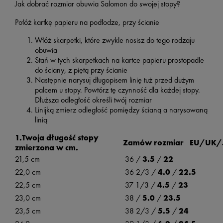
Jak dobrać rozmiar obuwia Salomon do swojej stopy?
Połóż kartkę papieru na podłodze, przy ścianie
Włóż skarpetki, które zwykle nosisz do tego rodzaju
obuwia
Stań w tych skarpetkach na kartce papieru prostopadle
do ściany, z piętą przy ścianie
Następnie narysuj długopisem linię tuż przed dużym
palcem u stopy. Powtórz tę czynność dla każdej stopy.
Dłuższa odległość określi twój rozmiar
Linijką zmierz odległość pomiędzy ścianą a narysowaną
linią
1.Twoja długość stopy
Zamów rozmiar EU/UK/
zmierzona w cm.
21,5 cm
36 /
3.5
/
22
22,0 cm
36 2/3 /
4.0
/
22.5
22,5 cm
37 1/3 /
4.5
/
23
23,0 cm
38 /
5.0
/
23.5
23,5 cm
38 2/3 /
5.5
/
24