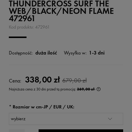
THUNDERCROSS SURF THE
WEB/BLACK/NEON FLAME
472961
Kod produktu:
472961
Dostępność:
duża ilość
Wysyłka w:
1-3 dni
338,00 zł
679,00 zł
Cena:
Najniższa cena z 30 dni przed tą promocją:
369,00 zł
Jeżeli produkt jest
wyświetlana jest n
kiedy produkt pojaw
*
Rozmiar w cm-JP / EUR / UK: