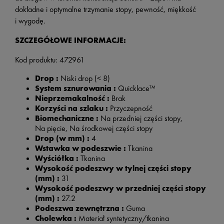
dokładne i optymalne trzymanie stopy, pewność, miękkość
i wygodę.
SZCZEGÓŁOWE INFORMACJE:
Kod produktu: 472961
Drop :
Niski drop (< 8)
System sznurowania :
Quicklace™
Nieprzemakalność :
Brak
Korzyści na szlaku :
Przyczepność
Biomechaniczne :
Na przedniej części stopy,
Na pięcie, Na środkowej części stopy
Drop (w mm) :
4
Wstawka w podeszwie :
Tkanina
Wyściółka :
Tkanina
Wysokość podeszwy w tylnej części stopy
(mm) :
31
Wysokość podeszwy w przedniej części stopy
(mm) :
27.2
Podeszwa zewnętrzna :
Guma
Cholewka :
Materiał syntetyczny/tkanina