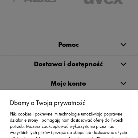
Pomoc
Dostawa i dostępność
Moje konto
Serwis
Dbamy o Twoją prywatność
Pliki cookies i pokrewne im technologie umożliwiają poprawne
Zwroty,Reklamacje Wymiany
działanie strony i pomagają nam dostosować ofertę do Twoich
potrzeb. Możesz zaakceptować wykorzystanie przez nas
wszystkich tych plików i przejść do sklepu lub dostosować użycie