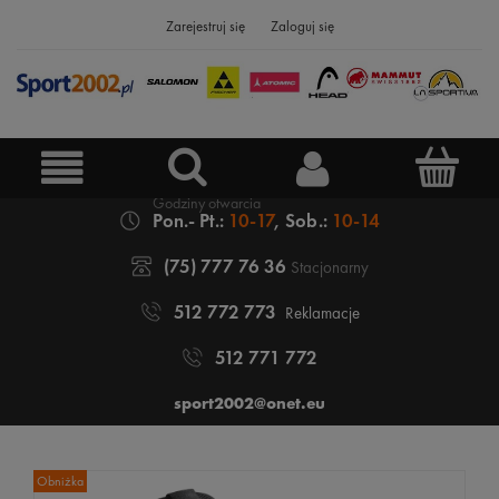
Zarejestruj się
Zaloguj się
Pon.- Pt.:
10-17
, Sob.:
10-14
(75) 777 76 36
Stacjonarny
512 772 773
Reklamacje
512 771 772
sport2002@onet.eu
Obniżka