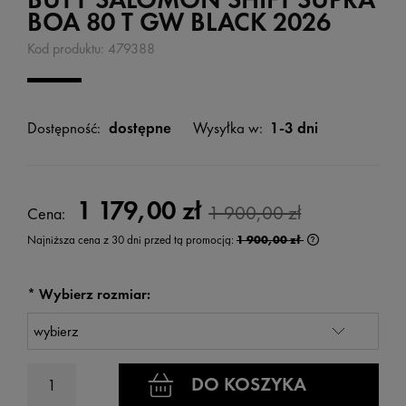
BOA 80 T GW BLACK 2026
Kod produktu:
479388
Dostępność:
dostępne
Wysyłka w:
1-3 dni
1 179,00 zł
1 900,00 zł
Cena:
Najniższa cena z 30 dni przed tą promocją:
1 900,00 zł
Jeżeli produkt je
wyświetlana jest
kiedy produkt po
*
Wybierz rozmiar:
DO KOSZYKA