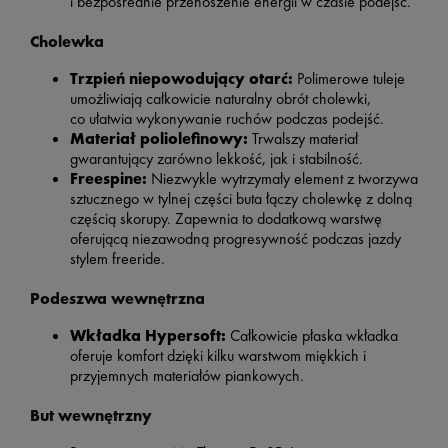
i bezpośrednie przenoszenie energii w czasie podejść.
Cholewka
Trzpień niepowodujący otarć:
Polimerowe tuleje
umożliwiają całkowicie naturalny obrót cholewki,
co ułatwia wykonywanie ruchów podczas podejść.
Materiał poliolefinowy:
Trwalszy materiał
gwarantujący zarówno lekkość, jak i stabilność.
Freespine:
Niezwykle wytrzymały element z tworzywa
sztucznego w tylnej części buta łączy cholewkę z dolną
częścią skorupy. Zapewnia to dodatkową warstwę
oferującą niezawodną progresywność podczas jazdy
stylem freeride.
Podeszwa wewnętrzna
Wkładka Hypersoft:
Całkowicie płaska wkładka
oferuje komfort dzięki kilku warstwom miękkich i
przyjemnych materiałów piankowych.
But wewnętrzny