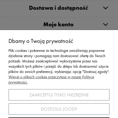
Dostawa i dostępność
Moje konto
Serwis
Dbamy o Twoją prywatność
Pliki cookies i pokrewne im technologie umożliwiają poprawne
Zwroty,Reklamacje Wymiany
działanie strony i pomagają nam dostosować ofertę do Twoich
potrzeb. Możesz zaakceptować wykorzystanie przez nas
wszystkich tych plików i przejść do sklepu lub dostosować użycie
plików do swoich preferencji, wybierając opcję "Dostosuj zgody".
Więcej o plikach cookies przeczytasz w naszej Polityce
prywatności.
SPORT 2002 ||
ul. Flisaków 10, 58-500 Jelenia Góra woj.
dolnośląskie, NIP: 611-24-66-379 || E-
ZAAKCEPTUJ TYLKO NIEZBĘDNE
mail:
sport2002@onet.eu
tel:
(75) 777 76 36
DOSTOSUJ ZGODY
Wszelkie Prawa Zastrzeżone © 2022 Sport2002.pl
Wdrożenie:
Agencja Interaktywna
DesignOrka
|
Sklep Shoper.pl