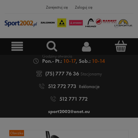
Zarejestruj się
Zaloguj się
Pon.- Pt.:
10-17
, Sob.:
10-14
(75) 777 76 36
Stacjonarny
512 772 773
Reklamacje
512 771 772
sport2002@onet.eu
Obniżka