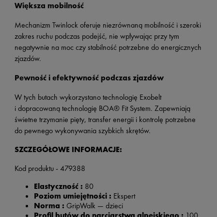
Większa mobilność
Mechanizm Twinlock oferuje niezrównaną mobilność i szeroki
zakres ruchu podczas podejść, nie wpływając przy tym
negatywnie na moc czy stabilność potrzebne do energicznych
zjazdów.
Pewność i efektywność podczas zjazdów
W tych butach wykorzystano technologię Exobelt
i dopracowaną technologię BOA® Fit System. Zapewniają
świetne trzymanie pięty, transfer energii i kontrolę potrzebne
do pewnego wykonywania szybkich skrętów.
SZCZEGÓŁOWE INFORMACJE:
Kod produktu - 479388
Elastyczność :
80
Poziom umiejętności :
Ekspert
Norma :
GripWalk — dzieci
Profil butów do narciarstwa alpejskiego :
100