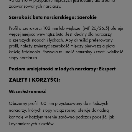
90 do 110 w przypadku mężczyzn jest idealny dla średnio
zaawansowanych narciarzy.
Szerokość buta narciarskiego:
Szerokie
Profil o szerokości 102 mm lub większej (MP 26/26,5) oferuje
więcej miejsca wewnątrz buta. Jest idealny dla narciarzy
o szerszych stopach i łydkach. Aby określić preferowany
profil, należy zmierzyć szerokość między pierwszą a piątą
kością śródstopia. Pozwala to ustalić naturalny kształt i wielkość
stopy narciarza.
Poziom umiejętności młodych narciarzy:
Ekspert
ZALETY I KORZYŚCI:
Wszechstronność
Obszerny profil 100 mm przystosowany do młodszych
narciarzy, których stopy wciąż rosną, oferuje dokładną
kontrolę w każdym terenie zarówno podczas podejść, jak
i dynamicznych zjazdów.