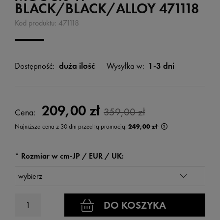
BLACK/BLACK/ALLOY 471118
Kod produktu:
471118
Dostępność:
duża ilość
Wysyłka w:
1-3 dni
209,00 zł
359,00 zł
Cena:
Najniższa cena z 30 dni przed tą promocją:
249,00 zł
Jeżeli produkt jest
wyświetlana jest n
kiedy produkt pojaw
*
Rozmiar w cm-JP / EUR / UK:
DO KOSZYKA