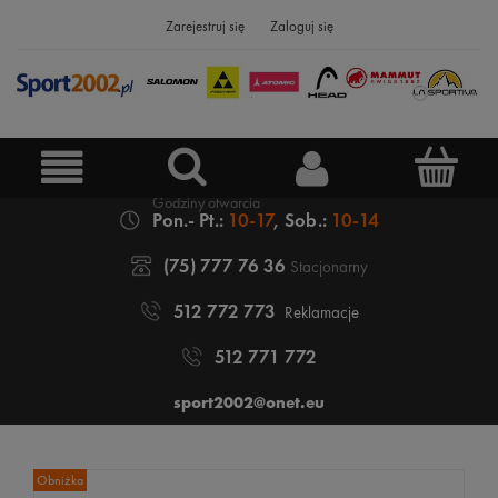
Zarejestruj się
Zaloguj się
Pon.- Pt.:
10-17
, Sob.:
10-14
(75) 777 76 36
Stacjonarny
512 772 773
Reklamacje
512 771 772
sport2002@onet.eu
Obniżka