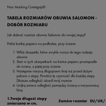
Non Marking Contagrip®
TABELA ROZMIARÓW OBUWIA SALOMON -
DOBÓR ROZMIARU
Jak dobrać rozmiar obuwia Salomon do swojej stopy?
Połóż kartkę papieru na podłodze, przy ścianie
Włóż skarpetki, które zwykle nosisz do tego rodzaju
obuwia
Stań w tych skarpetkach na kartce papieru prostopadle
do ściany, z piętą przy ścianie
Następnie narysuj długopisem linię tuż przed dużym
palcem u stopy. Powtórz tę czynność dla każdej stopy.
Dłuższa odległość określi twój rozmiar
Linijką zmierz odległość pomiędzy ścianą a narysowaną
linią
1.Twoja długość stopy
Zamów rozmiar EU/UK/
zmierzona w cm.