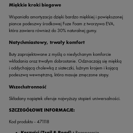
Miękkie kroki biegowe
Wspaniała amortyzacja dzięki bardzo miękkiej i powiększonej
piance podeszwy środkowej Fuze Foam z tworzywa EVA,
która zawiera również do 30% naturalnej gumy.
Natychmiastowy, trwały komfort
Buty zaprojektowane z myślą o niesłychanym komforcie
wkładania oraz trwałym dobrostanie. Odznaczają się miękką
i oddychającą cholewką z siateczki, luźnym krojem i kojącą
podeszwą wewnętrzną, która masuje zmęczone stopy.
Wszechstronność
Składany napiętek oferuje najwyższy stopień uniwersalności.
SZCZEGÓŁOWE INFORMACJE:
Kod produktu - 471118
Korzyści (Trail & Road) :
Regeneracja