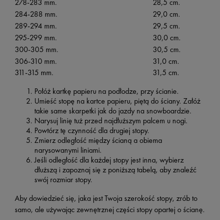
278-283 mm.
28,5 cm.
284-288 mm.
29,0 cm.
289-294 mm.
29,5 cm.
295-299 mm.
30,0 cm.
300-305 mm.
30,5 cm.
306-310 mm.
31,0 cm.
311-315 mm.
31,5 cm.
Połóż kartkę papieru na podłodze, przy ścianie.
Umieść stopę na kartce papieru, piętą do ściany. Załóż
takie same skarpetki jak do jazdy na snowboardzie.
Narysuj linię tuż przed najdłuższym palcem u nogi.
Powtórz tę czynność dla drugiej stopy.
Zmierz odległość między ścianą a obiema
narysowanymi liniami.
Jeśli odległość dla każdej stopy jest inna, wybierz
dłuższą i zapoznaj się z poniższą tabelą, aby znaleźć
swój rozmiar stopy.
Aby dowiedzieć się, jaka jest Twoja szerokość stopy, zrób to
samo, ale używając zewnętrznej części stopy opartej o ścianę.