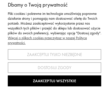
Serwis
Dbamy o Twoją prywatność
Pliki cookies i pokrewne im technologie umożliwiają poprawne
Zwroty,Reklamacje Wymiany
działanie strony i pomagają nam dostosować ofertę do Twoich
potrzeb. Możesz zaakceptować wykorzystanie przez nas
wszystkich tych plików i przejść do sklepu lub dostosować użycie
plików do swoich preferencji, wybierając opcję "Dostosuj zgody".
Więcej o plikach cookies przeczytasz w naszej Polityce
prywatności.
SPORT 2002 ||
ul. Flisaków 10, 58-500 Jelenia Góra woj.
dolnośląskie, NIP: 611-24-66-379 || E-
ZAAKCEPTUJ TYLKO NIEZBĘDNE
mail:
sport2002@onet.eu
tel:
(75) 777 76 36
DOSTOSUJ ZGODY
Wszelkie Prawa Zastrzeżone © 2022 Sport2002.pl
Wdrożenie:
Agencja Interaktywna
DesignOrka
|
Sklep Shoper.pl
ZAAKCEPTUJ WSZYSTKIE