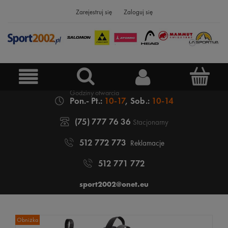
Zarejestruj się
Zaloguj się
Pon.- Pt.:
10-17
, Sob.:
10-14
(75) 777 76 36
Stacjonarny
512 772 773
Reklamacje
512 771 772
sport2002@onet.eu
Obniżka