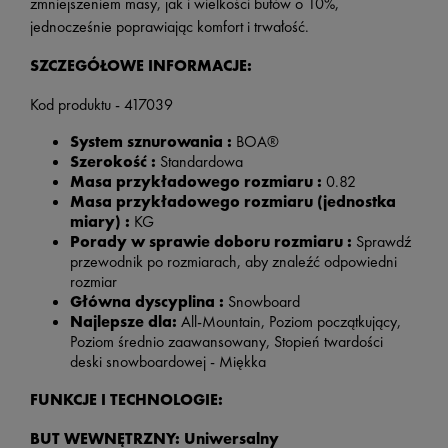
zmniejszeniem masy, jak i wielkości butów o 10%,
jednocześnie poprawiając komfort i trwałość.
SZCZEGÓŁOWE INFORMACJE:
Kod produktu - 417039
System sznurowania :
BOA®
Szerokość :
Standardowa
Masa przykładowego rozmiaru :
0.82
Masa przykładowego rozmiaru (jednostka
miary) :
KG
Porady w sprawie doboru rozmiaru :
Sprawdź
przewodnik po rozmiarach, aby znaleźć odpowiedni
rozmiar
Główna dyscyplina :
Snowboard
Najlepsze dla:
All-Mountain, Poziom początkujący,
Poziom średnio zaawansowany, Stopień twardości
deski snowboardowej - Miękka
FUNKCJE I TECHNOLOGIE:
BUT WEWNĘTRZNY: Uniwersalny