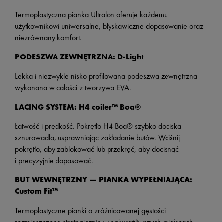
Termoplastyczna pianka Ultralon oferuje każdemu
użytkownikowi uniwersalne, błyskawiczne dopasowanie oraz
niezrównany komfort.
PODESZWA ZEWNĘTRZNA: D-Light
Lekka i niezwykle nisko profilowana podeszwa zewnętrzna
wykonana w całości z tworzywa EVA.
LACING SYSTEM: H4 coiler™ Boa®
Łatwość i prędkość. Pokrętło H4 Boa® szybko dociska
sznurowadła, usprawniając zakładanie butów. Wciśnij
pokrętło, aby zablokować lub przekręć, aby docisnąć
i precyzyjnie dopasować.
BUT WEWNĘTRZNY — PIANKA WYPEŁNIAJĄCA:
Custom Fit™
Termoplastyczne pianki o zróżnicowanej gęstości
rozmieszczone strategicznie w najwrażliwszych miejscach