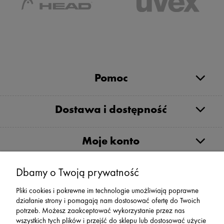
Pomoc
Dostawa i dostępność
Moje konto
Dbamy o Twoją prywatność
Serwis
Pliki cookies i pokrewne im technologie umożliwiają poprawne
działanie strony i pomagają nam dostosować ofertę do Twoich
Zwroty,Reklamacje Wymiany
potrzeb. Możesz zaakceptować wykorzystanie przez nas
wszystkich tych plików i przejść do sklepu lub dostosować użycie