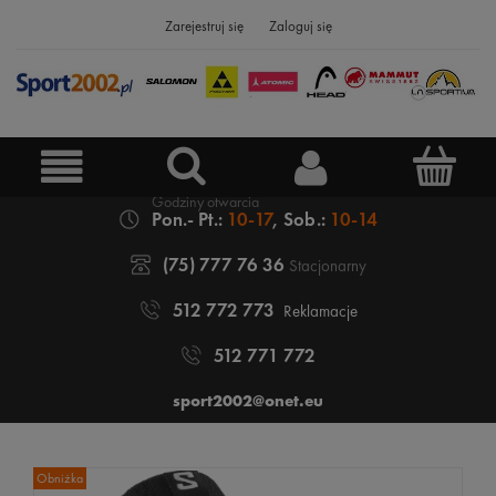
Zarejestruj się
Zaloguj się
Pon.- Pt.:
10-17
, Sob.:
10-14
(75) 777 76 36
Stacjonarny
512 772 773
Reklamacje
512 771 772
sport2002@onet.eu
Obniżka