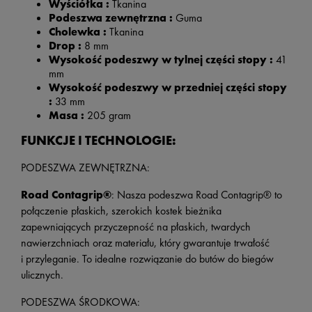
Wyściółka :
Tkanina
Podeszwa zewnętrzna :
Guma
Cholewka :
Tkanina
Drop :
8 mm
Wysokość podeszwy w tylnej części stopy :
41
mm
Wysokość podeszwy w przedniej części stopy
:
33 mm
Masa :
205 gram
FUNKCJE I TECHNOLOGIE:
PODESZWA ZEWNĘTRZNA:
Road Contagrip®
: Nasza podeszwa Road Contagrip® to
połączenie płaskich, szerokich kostek bieżnika
zapewniających przyczepność na płaskich, twardych
nawierzchniach oraz materiału, który gwarantuje trwałość
i przyleganie. To idealne rozwiązanie do butów do biegów
ulicznych.
PODESZWA ŚRODKOWA: