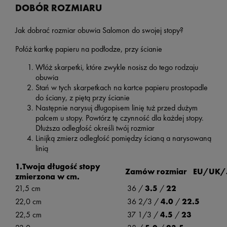
DOBÓR ROZMIARU
Jak dobrać rozmiar obuwia Salomon do swojej stopy?
Połóż kartkę papieru na podłodze, przy ścianie
Włóż skarpetki, które zwykle nosisz do tego rodzaju
obuwia
Stań w tych skarpetkach na kartce papieru prostopadle
do ściany, z piętą przy ścianie
Następnie narysuj długopisem linię tuż przed dużym
palcem u stopy. Powtórz tę czynność dla każdej stopy.
Dłuższa odległość określi twój rozmiar
Linijką zmierz odległość pomiędzy ścianą a narysowaną
linią
1.Twoja długość stopy
Zamów rozmiar EU/UK/
zmierzona w cm.
21,5 cm
36 /
3.5
/
22
22,0 cm
36 2/3 /
4.0
/
22.5
22,5 cm
37 1/3 /
4.5
/
23