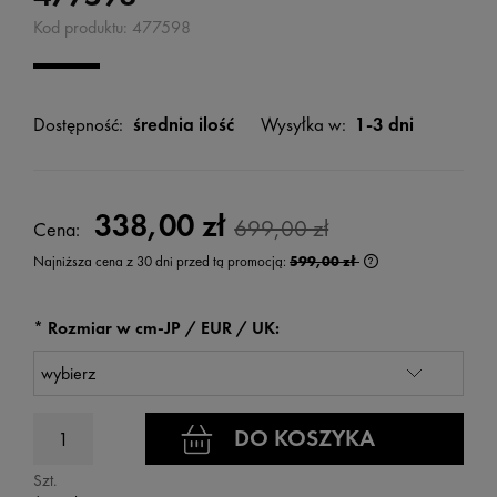
Kod produktu:
477598
Dostępność:
średnia ilość
Wysyłka w:
1-3 dni
338,00 zł
699,00 zł
Cena:
Najniższa cena z 30 dni przed tą promocją:
599,00 zł
Jeżeli produkt jest
wyświetlana jest n
kiedy produkt pojaw
*
Rozmiar w cm-JP / EUR / UK:
DO KOSZYKA
Szt.