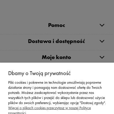
Pomoc
Dostawa i dostępność
Moje konto
Dbamy o Twoją prywatność
Serwis
Pliki cookies i pokrewne im technologie umożliwiają poprawne
działanie strony i pomagają nam dostosować ofertę do Twoich
Zwroty,Reklamacje Wymiany
potrzeb. Możesz zaakceptować wykorzystanie przez nas
wszystkich tych plików i przejść do sklepu lub dostosować użycie
plików do swoich preferencji, wybierając opcję "Dostosuj zgody".
Więcej o plikach cookies przeczytasz w naszej Polityce
prywatności.