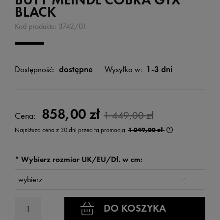
BLACK
Kod produktu:
3742/01
Dostępność:
dostępne
Wysyłka w:
1-3 dni
858,00 zł
1 449,00 zł
Cena:
Najniższa cena z 30 dni przed tą promocją:
1 049,00 zł
Jeżeli produkt je
wyświetlana jest
kiedy produkt po
*
Wybierz rozmiar UK/EU/Dł. w cm:
DO KOSZYKA