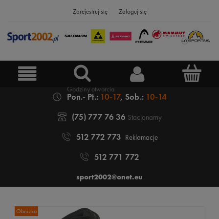
Zarejestruj się
Zaloguj się
Pon.- Pt.:
10-17
, Sob.:
10-14
(75) 777 76 36
Stacjonarny
512 772 773
Reklamacje
512 771 772
sport2002@onet.eu
Obniżka