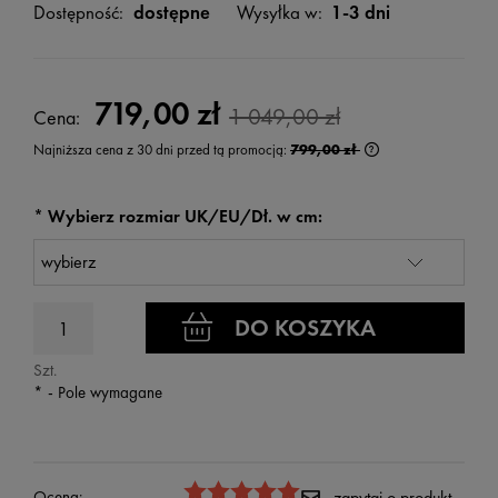
Dostępność:
dostępne
Wysyłka w:
1-3 dni
719,00 zł
1 049,00 zł
Cena:
Najniższa cena z 30 dni przed tą promocją:
799,00 zł
Jeżeli produkt jest
wyświetlana jest n
kiedy produkt pojaw
*
Wybierz rozmiar UK/EU/Dł. w cm:
DO KOSZYKA
Szt.
*
- Pole wymagane
Ocena:
zapytaj o produkt