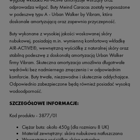
odprowadza wilgoć. Buty Meind Caracas zostały wyposażone
w podeszwę typu A - Urban Walker by Vibram, która
doskonale amortyzującą oraz zapewnia przyczepność.
Buty wykonane z wysokiej jakości woskowanej skóry
nubukowej, posiadają m.in. wymienną komfortową wkładkę
AIR-ACTIVE®, wewnętrzną wyściółkę z naturalnej skóry oraz
stabilną podeszwę z doskonałą amortyzacją Urban Walker
firmy Vibram. Skuteczna amortyzacja umożliwia długotrwałe
wędrówki bez nadmiernego zmęczenia i w odpowiednim
komforcie. Buty trwałe, niezawodne i skutecznie oddychające.
Odpowiednio zabezpieczone będą również posiadać wysoką
wodoodporność.
SZCZEGÓŁOWE INFORMACJE:
Kod produktu - 3877/01
Ciężar buta: około 450g (dla rozmiaru 8 UK)
Materiał zewnętrzny: skóra nubukowa natłuszczana
Wewnętrzna wyściółka: skóra naturalna