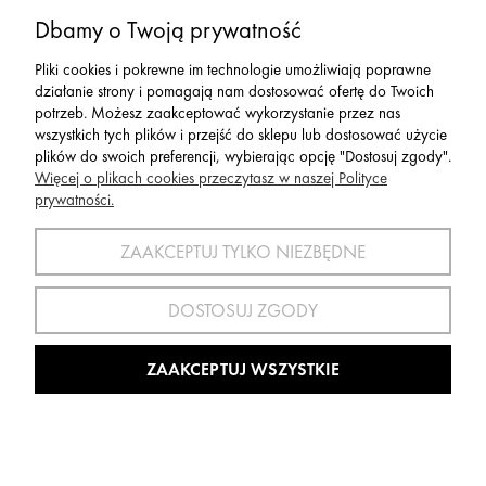
Dbamy o Twoją prywatność
Serwis
Pliki cookies i pokrewne im technologie umożliwiają poprawne
działanie strony i pomagają nam dostosować ofertę do Twoich
Zwroty,Reklamacje Wymiany
potrzeb. Możesz zaakceptować wykorzystanie przez nas
wszystkich tych plików i przejść do sklepu lub dostosować użycie
plików do swoich preferencji, wybierając opcję "Dostosuj zgody".
Więcej o plikach cookies przeczytasz w naszej Polityce
prywatności.
SPORT 2002 ||
ul. Flisaków 10, 58-500 Jelenia Góra woj.
dolnośląskie, NIP: 611-24-66-379 || E-
ZAAKCEPTUJ TYLKO NIEZBĘDNE
mail:
sport2002@onet.eu
tel:
(75) 777 76 36
DOSTOSUJ ZGODY
Wszelkie Prawa Zastrzeżone © 2022 Sport2002.pl
Wdrożenie:
Agencja Interaktywna
DesignOrka
|
Sklep Shoper.pl
ZAAKCEPTUJ WSZYSTKIE