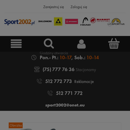
Zarejestruj się
Zaloguj się
Pon.- Pt.:
10-17
, Sob.:
10-14
(75) 777 76 36
Stacjonarny
512 772 773
Reklamacje
512 771 772
sport2002@onet.eu
Obniżka