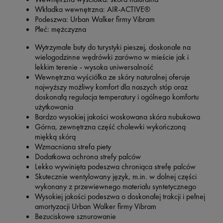
Wkładka wewnętrzna: AIR-ACTIVE®
Podeszwa: Urban Walker firmy Vibram
Płeć: mężczyzna
Wytrzymałe buty do turystyki pieszej, doskonałe na
wielogodzinne wędrówki zarówno w mieście jak i
lekkim terenie - wysoka uniwersalność
Wewnętrzna wyściółka ze skóry naturalnej oferuje
najwyższy możliwy komfort dla naszych stóp oraz
doskonałą regulacja temperatury i ogólnego komfortu
użytkowania
Bardzo wysokiej jakości woskowana skóra nubukowa
Górna, zewnętrzna część cholewki wykończoną
miękką skórą
Wzmacniana strefa piety
Dodatkowa ochrona strefy palców
Lekko wywinięta podeszwa chroniąca strefę palców
Skutecznie wentylowany język, m.in. w dolnej części
wykonany z przewiewnego materiału syntetycznego
Wysokiej jakości podeszwa o doskonałej trakcji i pełnej
amortyzacji Urban Walker firmy Vibram
Bezuciskowe sznurowanie