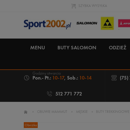
SZYBKA WYSYŁKA
MENU
BUTY SALOMON
ODZIEŻ
Pon.- Pt.:
10-17
, Sob.:
10-14
(75)
512 771 772
»
OBUWIE MAMMUT
»
MĘSKIE
»
BUTY TREKKINGOWE
Obniżka