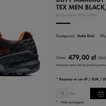
TEX MEN BLAC
Kod produktu:
3030-04280
Dostępność:
duża ilość
Wys
479,00 zł
Cena:
759
Najniższa cena z 30 dni przed tą promo
Jeżeli produkt jest sprzedawany k
*
Rozmiar w cm-JP / EUR / U
wyświetlana jest najniższa cena
kiedy produkt pojawił się w sprz
Szt.
*
- Pole wymagane