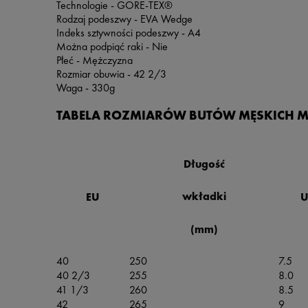
Technologie - GORE-TEX®
Rodzaj podeszwy - EVA Wedge
Indeks sztywności podeszwy - A4
Można podpiąć raki - Nie
Płeć - Mężczyzna
Rozmiar obuwia - 42 2/3
Waga - 330g
TABELA ROZMIARÓW BUTÓW MĘSKICH 
Długość
wkładki
EU
U
(mm)
40
250
7.5
40 2/3
255
8.0
41 1/3
260
8.5
42
265
9