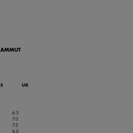
MAMMUT
S
UK
6.5
7.0
7.5
8.0