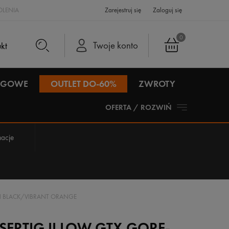
LENIA
Zarejestruj się
Zaloguj się
0
Twoje konto
IEGOWE
OUTLET DO-60%
ZWROTY
OFERTA / ROZWIŃ
acje
EN BLACK/VIBRANT ORANGE
ERTIG II LOW GTX GORE-