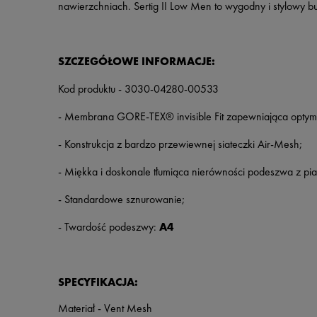
nawierzchniach. Sertig II Low Men to wygodny i stylowy bu
SZCZEGÓŁOWE INFORMACJE:
Kod produktu - 3030-04280-00533
- Membrana GORE-TEX® invisible Fit zapewniająca optym
- Konstrukcja z bardzo przewiewnej siateczki Air-Mesh;
- Miękka i doskonale tłumiąca nierówności podeszwa z pia
- Standardowe sznurowanie;
- Twardość podeszwy:
A4
SPECYFIKACJA:
Materiał - Vent Mesh