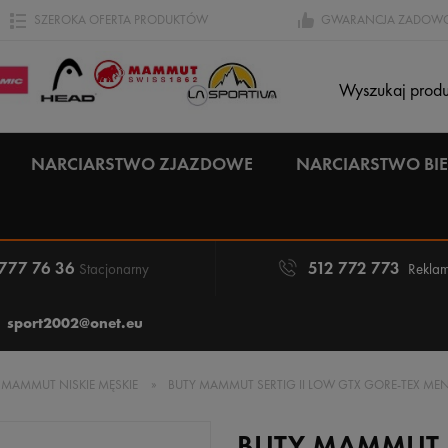
SZEROKA OFERTA PRODUKTÓW
GWARANCJA ZADOWO
NARCIARSTWO ZJAZDOWE
NARCIARSTWO B
 777 76 36
512 772 773
Stacjonarny
Reklam
sport2002@onet.eu
 MAMMUT NISKIE MĘSKIE
»
BUTY MAMMUT SERTIG II LOW GTX GORE-TEX M
BUTY MAMMUT S