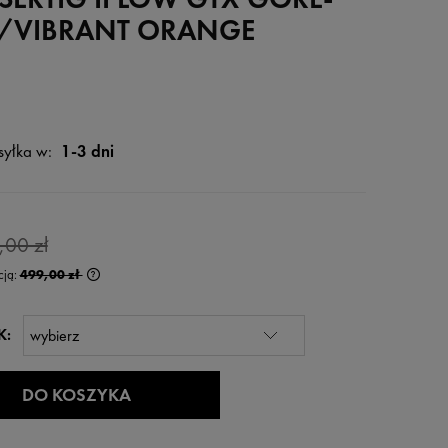
K/VIBRANT ORANGE
yłka w:
1-3 dni
,00 zł
cją:
499,00 zł
rócej niż 30 dni,
K:
 od momentu,
edaży.
DO KOSZYKA